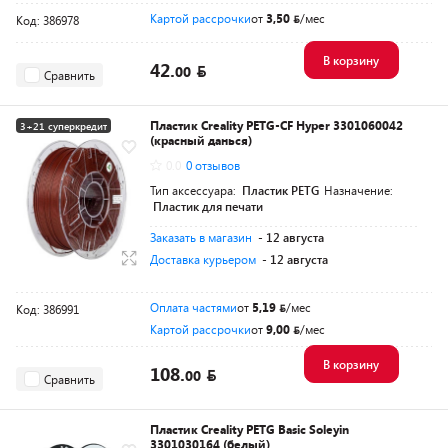
Картой рассрочки
от
3,50
/мес
Код: 386978
В корзину
42.
00
Сравнить
Пластик Creality PETG-CF Hyper 3301060042
3+21 суперкредит
(красный данься)
0.0
0 отзывов
Тип аксессуара:
Пластик PETG
Назначение:
Пластик для печати
Заказать в магазин
- 12 августа
Доставка курьером
- 12 августа
Оплата частями
от
5,19
/мес
Код: 386991
Картой рассрочки
от
9,00
/мес
В корзину
108.
00
Сравнить
Пластик Creality PETG Basic Soleyin
3301030164 (белый)