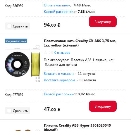
Оплата частями
от
4,48
/мес
Код: 386989
Картой рассрочки
от
7,83
/мес
В корзину
94.
00
Сравнить
Пластиковая нить Creality CR-ABS 1,75 мм,
Разумная цена
1кг, yellow (жёлтый)
0.0
0 отзывов
Тип аксессуара:
Пластик ABS
Назначение:
Пластик для печати
Заказать в магазин
- 11 августа
Доставка курьером
- 11 августа
Картой рассрочки
от
3,92
/мес
Код: 277659
В корзину
47.
00
Сравнить
Пластик Creality ABS Hyper 3301020040
(белый)