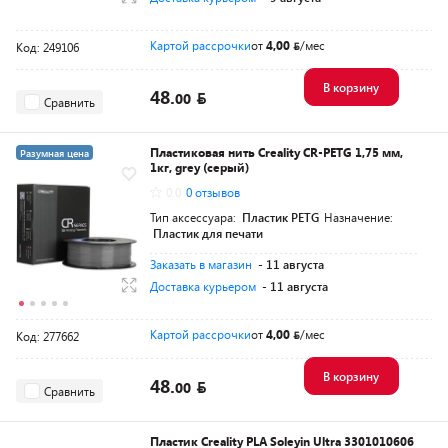
Картой рассрочки
от
4,00
/мес
Код: 249106
В корзину
48.
00
Сравнить
Пластиковая нить Creality CR-PETG 1,75 мм,
Разумная цена
1кг, grey (серый)
0.0
0 отзывов
Тип аксессуара:
Пластик PETG
Назначение:
Пластик для печати
Заказать в магазин
- 11 августа
Доставка курьером
- 11 августа
Картой рассрочки
от
4,00
/мес
Код: 277662
В корзину
48.
00
Сравнить
Пластик Creality PLA Soleyin Ultra 3301010606