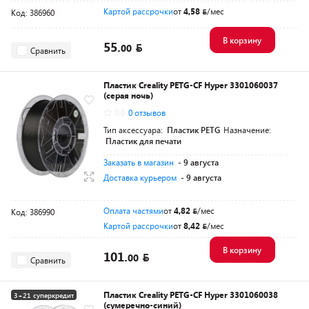
Картой рассрочки
от
4,58
/мес
Код: 386960
В корзину
55.
00
Сравнить
Пластик Creality PETG-CF Hyper 3301060037
(серая ночь)
0.0
0 отзывов
Тип аксессуара:
Пластик PETG
Назначение:
Пластик для печати
Заказать в магазин
- 9 августа
Доставка курьером
- 9 августа
Оплата частями
от
4,82
/мес
Код: 386990
Картой рассрочки
от
8,42
/мес
В корзину
101.
00
Сравнить
Пластик Creality PETG-CF Hyper 3301060038
3+21 суперкредит
(сумеречно-синий)