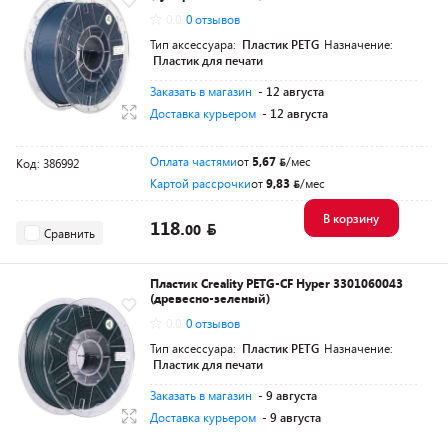
0.0
0 отзывов
Тип аксессуара:
Пластик PETG
Назначение:
Пластик для печати
Заказать в магазин
- 12 августа
Доставка курьером
- 12 августа
Оплата частями
от
5,67
/мес
Код: 386992
Картой рассрочки
от
9,83
/мес
В корзину
118.
00
Сравнить
Пластик Creality PETG-CF Hyper 3301060043
(древесно-зеленый)
0.0
0 отзывов
Тип аксессуара:
Пластик PETG
Назначение:
Пластик для печати
Заказать в магазин
- 9 августа
Доставка курьером
- 9 августа