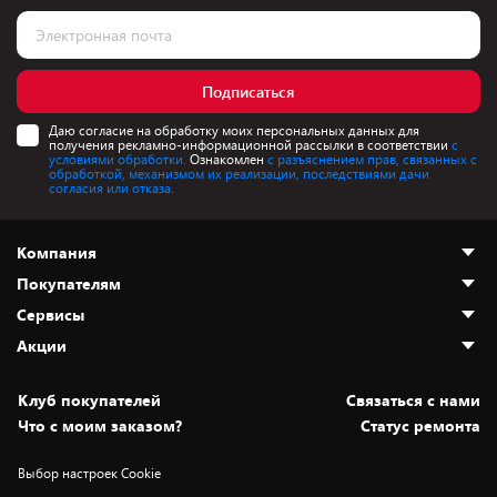
Подписаться
Даю согласие на обработку моих персональных данных для
получения рекламно-информационной рассылки в соответствии
с
условиями обработки.
Ознакомлен
с разъяснением прав, связанных с
обработкой, механизмом их реализации, последствиями дачи
согласия или отказа.
Компания
Покупателям
О нас
Сервисы
Адреса магазинов
Как сделать заказ
Акции
Новости
Оплата и доставка
Программа «Защита+»
Статьи и обзоры
Безналичный расчёт
Установка техники
Скидки и промокоды
Клуб покупателей
Cвязаться с нами
Вакансии
Обмен и возврат товара
Для игровых консолей
Белорусские товары
Что с моим заказом?
Статус ремонта
Контакты
Юридическая информация
Подписки на видеосервисы
Подарки
Выбор настроек Cookie
Дай пять добру!
Обработка персональных данных
Для мобильных устройств
Бонусы