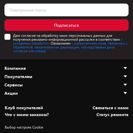
Подписаться
Даю согласие на обработку моих персональных данных для
получения рекламно-информационной рассылки в соответствии
с
условиями обработки.
Ознакомлен
с разъяснением прав, связанных с
обработкой, механизмом их реализации, последствиями дачи
согласия или отказа.
Компания
Покупателям
О нас
Сервисы
Адреса магазинов
Как сделать заказ
Акции
Новости
Оплата и доставка
Программа «Защита+»
Статьи и обзоры
Безналичный расчёт
Установка техники
Скидки и промокоды
Клуб покупателей
Cвязаться с нами
Вакансии
Обмен и возврат товара
Для игровых консолей
Белорусские товары
Что с моим заказом?
Статус ремонта
Контакты
Юридическая информация
Подписки на видеосервисы
Подарки
Выбор настроек Cookie
Дай пять добру!
Обработка персональных данных
Для мобильных устройств
Бонусы