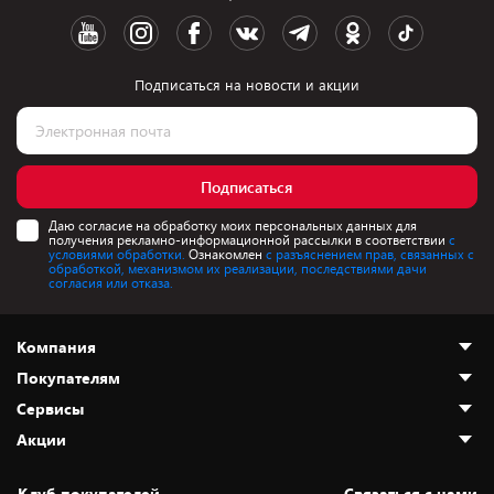
Подписаться на новости и акции
Подписаться
Даю согласие на обработку моих персональных данных для
получения рекламно-информационной рассылки в соответствии
с
условиями обработки.
Ознакомлен
с разъяснением прав, связанных с
обработкой, механизмом их реализации, последствиями дачи
согласия или отказа.
Компания
Покупателям
О нас
Сервисы
Адреса магазинов
Как сделать заказ
Акции
Новости
Оплата и доставка
Программа «Защита+»
Статьи и обзоры
Безналичный расчёт
Установка техники
Скидки и промокоды
Клуб покупателей
Cвязаться с нами