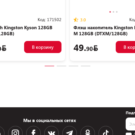
Код:
171502
Ко
3.0
sh Kingston Kyson 128GB
Флэш накопитель Kingston 
128GB)
M 128GB (DTXM/128GB)
49.
В корзину
В ко
0
90
Подп
Мы в социальных сетях