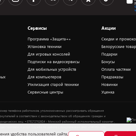
Сервисы
Акции
Программа «Защита+»
Скидки и промок
Установка техники
Белорусские това
Для игровых консолей
Подарки
Подписки на видеосервисы
Бонусы
Для мобильных устройств
Оплата частями
ных
Для компьютеров
Предзаказы
Утилизация старой техники
Новинки
Сервисные центры
Уценка
омер телефона работников, уполномоченных рассматривать обращения
окупателей в соответствии с законодательством об обращениях граждан и
ридических лиц: +375172702914 - Минский районный исполнительный комитет ,
тдел торговли и услуг. Служба по работе с покупателями ЗАО «ПАТИО» (по
Выбор
опросам рассмотрения обращения покупателей о нарушении их прав): Тел.:
ения удобства пользователей сайта,