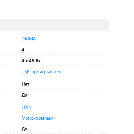
DIGMA
4
4 x 45 Вт
USB-проигрыватель
Нет
Да
1DIN
Монохромный
Да