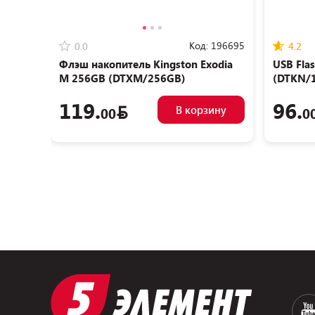
Код:
196695
0.0
4.2
Флэш накопитель Kingston Exodia
USB Fla
M 256GB (DTXM/256GB)
(DTKN/
119.
96.
В корзину
00
0