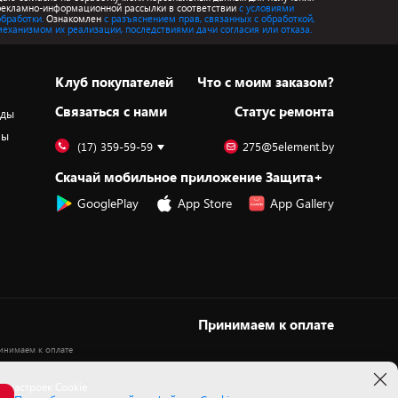
рекламно-информационной рассылки в соответствии
с условиями
обработки.
Ознакомлен
с разъяснением прав, связанных с обработкой,
механизмом их реализации, последствиями дачи согласия или отказа.
Клуб покупателей
Что с моим заказом?
Cвязаться с нами
Статус ремонта
оды
ры
(17) 359-59-59
275@5element.by
Скачай мобильное приложение Защита+
GooglePlay
App Store
App Gallery
Принимаем к оплате
 настроек Cookie