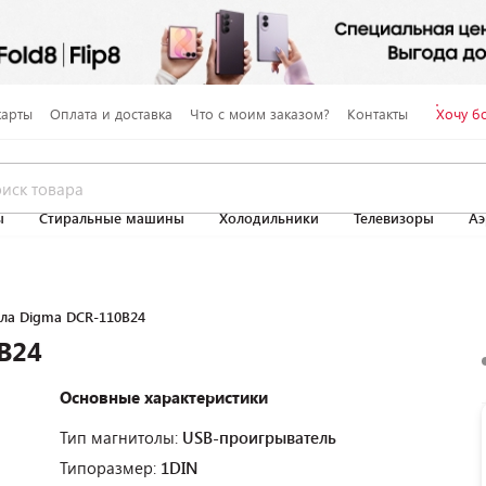
карты
Оплата и доставка
Что с моим заказом?
Контакты
Хочу б
ы
Стиральные машины
Холодильники
Телевизоры
Аэ
ла Digma DCR-110B24
B24
Основные характеристики
Тип магнитолы:
USB-проигрыватель
Типоразмер:
1DIN