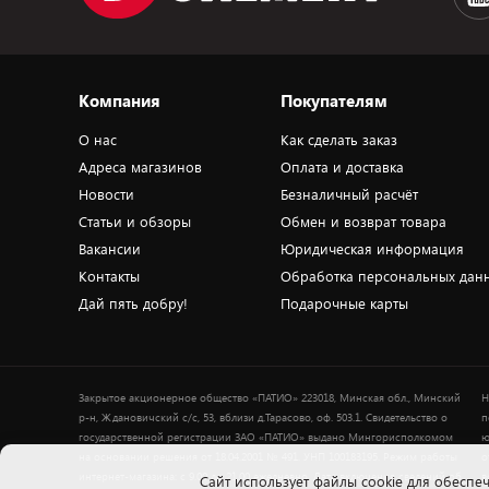
Компания
Покупателям
О нас
Как сделать заказ
Адреса магазинов
Оплата и доставка
Новости
Безналичный расчёт
Статьи и обзоры
Обмен и возврат товара
Вакансии
Юридическая информация
Контакты
Обработка персональных дан
Дай пять добру!
Подарочные карты
Закрытое акционерное общество «ПАТИО» 223018, Минская обл., Минский
Н
р-н, Ждановичский с/с, 53, вблизи д.Тарасово, оф. 503.1. Свидетельство о
п
государственной регистрации ЗАО «ПАТИО» выдано Мингорисполкомом
ю
на основании решения от 18.04.2001 № 491. УНП 100183195. Режим работы
о
интернет-магазина: с 9.00 до 21.00 ежедневно. Дата включения сведений об
в
Cайт использует файлы cookie для обеспеч