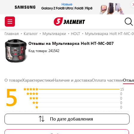
Главная
Каталог
Мультиварки
HOLT
Мультиварка Holt HT-MC-0
Отзывы на Мультиварка Holt HT-MC-007
Код товара: 241542
О товаре
Характеристики
Наличие и доставка
Оплата частями
Отз
5
15
0
0
0
0
По дате добавления