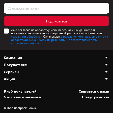
Подписаться
Даю согласие на обработку моих персональных данных для
получения рекламно-информационной рассылки в соответствии
с
условиями обработки.
Ознакомлен
с разъяснением прав, связанных с
обработкой, механизмом их реализации, последствиями дачи
согласия или отказа.
Компания
Покупателям
О нас
Сервисы
Адреса магазинов
Как сделать заказ
Акции
Новости
Оплата и доставка
Программа «Защита+»
Статьи и обзоры
Безналичный расчёт
Установка техники
Скидки и промокоды
Клуб покупателей
Cвязаться с нами
Вакансии
Обмен и возврат товара
Для игровых консолей
Белорусские товары
Что с моим заказом?
Статус ремонта
Контакты
Юридическая информация
Подписки на видеосервисы
Подарки
Выбор настроек Cookie
Дай пять добру!
Обработка персональных данных
Для мобильных устройств
Бонусы