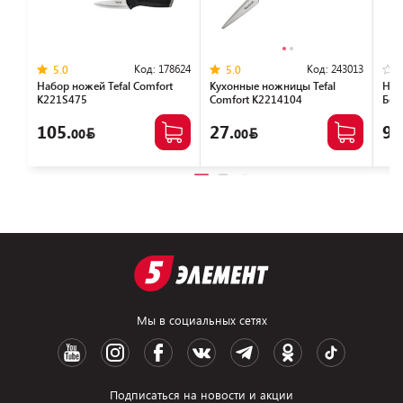
Код:
178624
Код:
243013
5.0
5.0
Набор ножей Tefal Сomfort
Кухонные ножницы Tefal
Наб
K221S475
Comfort K2214104
Бер
105.
27.
94
00
00
Мы в социальных сетях
Подписаться на новости и акции