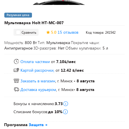
Разумная цена
Мультиварка Holt HT-MC-007
5.0
15 отзывов
Сравнить
Код товара: 241542
Мощность:
800 Вт
Тип:
Мультиварка
Покрытие чаши:
Антипригарное
3D-разогрев:
Нет
Объем мультиварки:
5 л
Оплата частями
от
7.10
/мес
Картой рассрочки,
от
12.42
/мес
Заказать в магазин
, г. Минск
- 8 августа
Доставка курьером
, г. Минск
- 8 августа
Бонусы к начислению:
3.73
Списание бонусов:
до 10%
Программа
Защита +