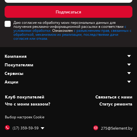
Подписаться
Даю согласие на обработку моих персональных данных для
получения рекламно-информационной рассылки в соответствии
с
условиями обработки.
Ознакомлен
с разъяснением прав, связанных с
обработкой, механизмом их реализации, последствиями дачи
согласия или отказа.
Компания
Покупателям
О нас
Сервисы
Адреса магазинов
Как сделать заказ
Акции
Новости
Оплата и доставка
Программа «Защита+»
Статьи и обзоры
Безналичный расчёт
Установка техники
Скидки и промокоды
Клуб покупателей
Cвязаться с нами
Вакансии
Обмен и возврат товара
Для игровых консолей
Белорусские товары
Что с моим заказом?
Статус ремонта
Контакты
Юридическая информация
Подписки на видеосервисы
Подарки
Выбор настроек Cookie
Дай пять добру!
Обработка персональных данных
Для мобильных устройств
Бонусы
Подарочные карты
Для компьютеров
Оплата частями
(17) 359-59-59
275@5element.by
Утилизация старой техники
Новинки