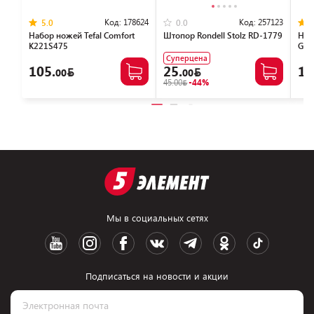
Код:
178624
Код:
257123
5.0
0.0
Набор ножей Tefal Сomfort
Штопор Rondell Stolz RD-1779
Наб
K221S475
Gra
Суперцена
105.
25.
14
00
00
45.00
-44%
Мы в социальных сетях
Подписаться на новости и акции