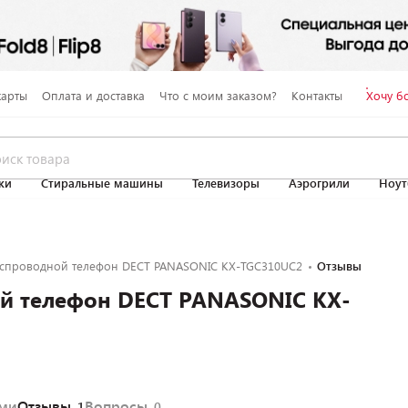
карты
Оплата и доставка
Что с моим заказом?
Контакты
Хочу б
ки
Стиральные машины
Телевизоры
Аэрогрили
Ноут
спроводной телефон DECT PANASONIC KX-TGC310UC2
Отзывы
й телефон DECT PANASONIC KX-
ями
Отзывы
Вопросы
1
0