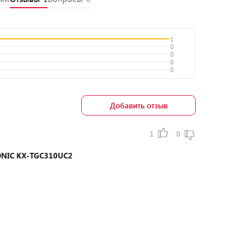
1
0
0
0
0
Добавить отзыв
1
0
ONIC KX-TGC310UC2