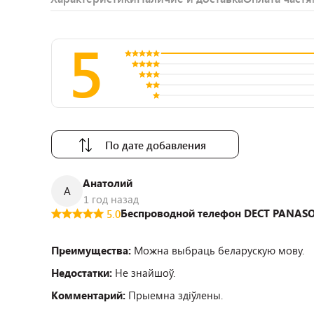
5
По дате добавления
Анатолий
А
1 год назад
Беспроводной телефон DECT PANAS
5.0
Преимущества:
Можна выбраць беларускую мову.
Недостатки:
Не знайшоў.
Комментарий:
Прыемна здіўлены.