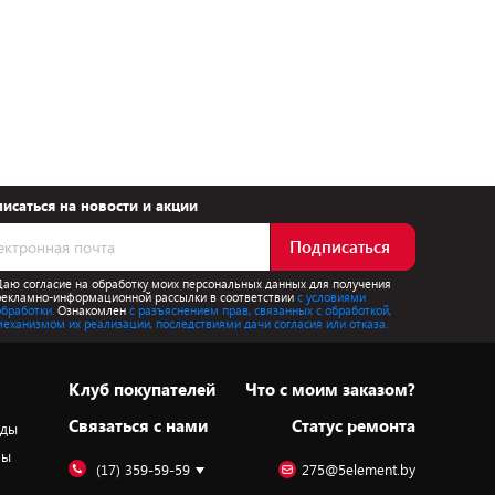
исаться на новости и акции
Подписаться
Даю согласие на обработку моих персональных данных для получения
рекламно-информационной рассылки в соответствии
с условиями
обработки.
Ознакомлен
с разъяснением прав, связанных с обработкой,
механизмом их реализации, последствиями дачи согласия или отказа.
Клуб покупателей
Что с моим заказом?
Cвязаться с нами
Статус ремонта
оды
ры
(17) 359-59-59
275@5element.by