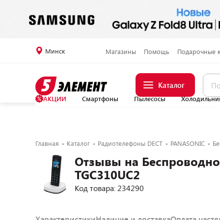
Минск
Магазины
Помощь
Подарочные 
Каталог
АКЦИИ
Смартфоны
Пылесосы
Холодильни
Главная
Каталог
Радиотелефоны DECT
PANASONIC
Бе
Отзывы на Беспроводно
TGC310UC2
Код товара: 234290
Характеристики
Наличие и доставка
Оплата част