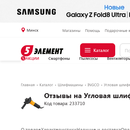
Минск
Магазины
Помощь
Подарочные 
Каталог
АКЦИИ
Смартфоны
Пылесосы
Вентилятор
Главная
Каталог
Шлифмашины
INGCO
Угловая шлифм
Отзывы на Угловая шлиф
Код товара: 233710
О товаре
Характеристики
Наличие и доставка
Опл