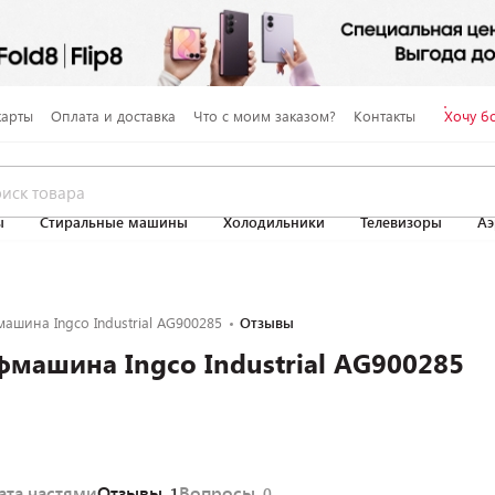
карты
Оплата и доставка
Что с моим заказом?
Контакты
Хочу б
ы
Стиральные машины
Холодильники
Телевизоры
Аэ
ашина Ingco Industrial AG900285
Отзывы
машина Ingco Industrial AG900285
ата частями
Отзывы
Вопросы
1
0