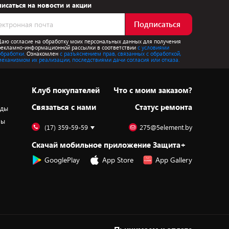
исаться на новости и акции
Подписаться
Даю согласие на обработку моих персональных данных для получения
рекламно-информационной рассылки в соответствии
с условиями
обработки.
Ознакомлен
с разъяснением прав, связанных с обработкой,
механизмом их реализации, последствиями дачи согласия или отказа.
Клуб покупателей
Что с моим заказом?
Cвязаться с нами
Статус ремонта
оды
ры
(17) 359-59-59
275@5element.by
Скачай мобильное приложение Защита+
GooglePlay
App Store
App Gallery