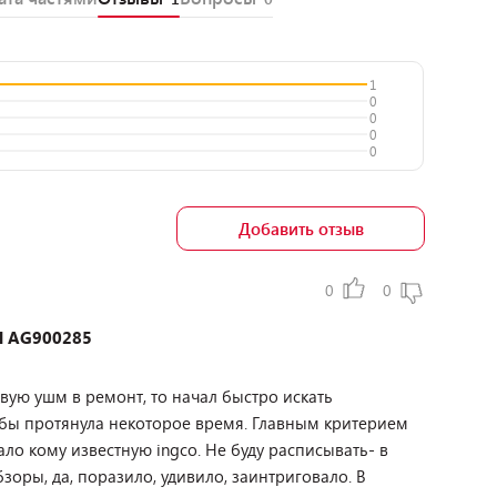
1
0
0
0
0
Добавить отзыв
0
0
al AG900285
овую ушм в ремонт, то начал быстро искать
тобы протянула некоторое время. Главным критерием
ало кому известную ingco. Не буду расписывать- в
оры, да, поразило, удивило, заинтриговало. В