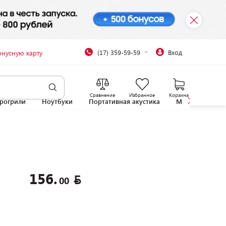
(17) 359-59-59
Вход
онусную карту
Сравнение
Избранное
Корзина
рогрили
Ноутбуки
Портативная акустика
Микроволновы
156.
00