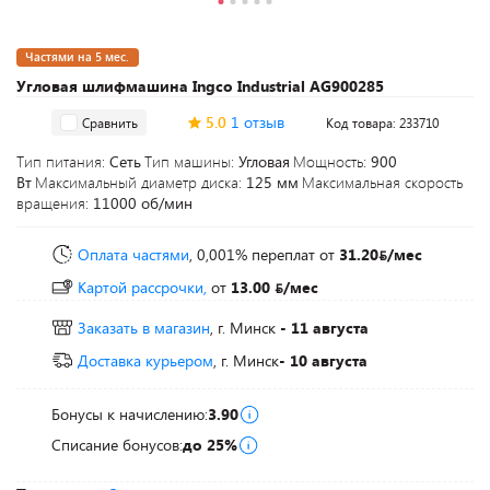
Частями на 5 мес.
Угловая шлифмашина Ingco Industrial AG900285
5.0
1 отзыв
Сравнить
Код товара: 233710
Тип питания:
Сеть
Тип машины:
Угловая
Мощность:
900
Вт
Максимальный диаметр диска:
125 мм
Максимальная скорость
вращения:
11000 об/мин
Оплата частями
, 0,001% переплат
от
31.20
/мес
Картой рассрочки,
от
13.00
/мес
Заказать в магазин
, г. Минск
- 11 августа
Доставка курьером
, г. Минск
- 10 августа
Бонусы к начислению:
3.90
Списание бонусов:
до 25%