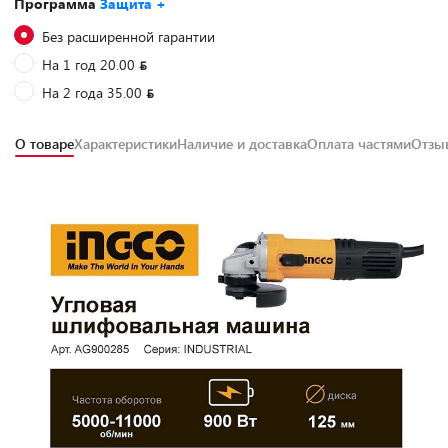
Программа
Защита +
Без расширенной гарантии
На 1 год 20.00
На 2 года 35.00
О товаре
Характеристики
Наличие и доставка
Оплата частями
Отз