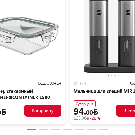
Код:
390414
Ко
0.0
ер стеклянный
Мельница для специй MIR
НЕР&CONTAINER L500
Суперцена
94.
В корзину
В ко
9
00
125.00
-25%