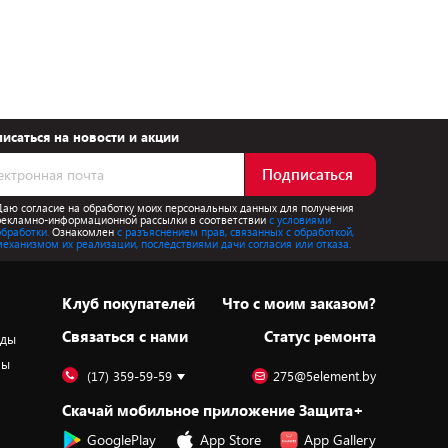
исаться на новости и акции
Подписаться
Даю согласие на обработку моих персональных данных для получения
рекламно-информационной рассылки в соответствии
с условиями
обработки.
Ознакомлен
с разъяснением прав, связанных с обработкой,
механизмом их реализации, последствиями дачи согласия или отказа.
Клуб покупателей
Что с моим заказом?
Cвязаться с нами
Статус ремонта
оды
ры
(17) 359-59-59
275@5element.by
Скачай мобильное приложение Защита+
GooglePlay
App Store
App Gallery