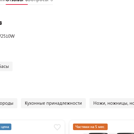
в
W2510W
басы
вороды
Кухонные принадлежности
Ножи, ножницы, н
 цена
Частями на 5 мес.