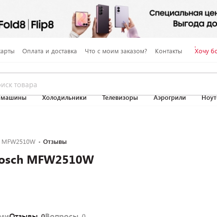
карты
Оплата и доставка
Что с моим заказом?
Контакты
Хочу б
 машины
Холодильники
Телевизоры
Аэрогрили
Ноут
h MFW2510W
Отзывы
Bosch MFW2510W
ями
Отзывы
Вопросы
0
0