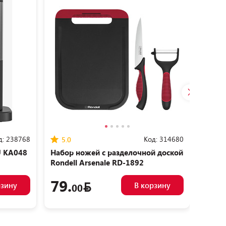
д:
238768
Код:
314680
5.0
0.0
U KA048
Набор ножей с разделочной доской
Сково
Rondell Arsenale RD-1892
79.
98.
рзину
В корзину
00