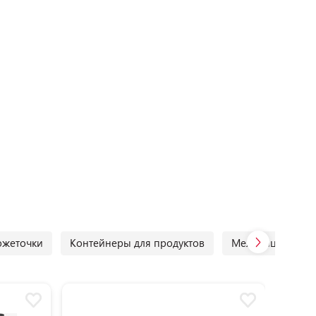
ожеточки
Контейнеры для продуктов
Мельницы для со
3+21 