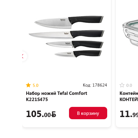
Код:
178624
5.0
0.0
Набор ножей Tefal Сomfort
Контейн
K221S475
КОНТЕЙ
105.
11.
В корзину
00
9