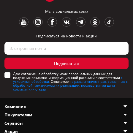
Мы в социальных сетях
Подписаться на новости и акции
Подписаться
Даю согласие на обработку моих персональных данных для
получения рекламно-информационной рассылки в соответствии
с
условиями обработки.
Ознакомлен
с разъяснением прав, связанных с
обработкой, механизмом их реализации, последствиями дачи
согласия или отказа.
Компания
Покупателям
О нас
Сервисы
Адреса магазинов
Как сделать заказ
Акции