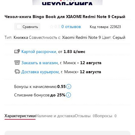
Чехол-книга Bingo Book для XIAOMI Redmi Note 9 Серый
0.0
0 отзывов
Сравнить
Код товара: 223623
Тип:
Книжка
Совместимость с:
Xiaomi Redmi Note 9
Цвет:
Серый
Картой рассрочки,
от
1.83
/мес
Заказать в магазин
, г. Минск
- 12 августа
Доставка курьером
, г. Минск
- 12 августа
Бонусы к начислению:
0.55
Списание бонусов:
до 25%
Характеристики
Наличие и доставка
Отзывы
Вопросы
0
0