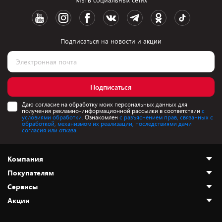
Мы в социальных сетях
Подписаться на новости и акции
Подписаться
Даю согласие на обработку моих персональных данных для
получения рекламно-информационной рассылки в соответствии
с
условиями обработки.
Ознакомлен
с разъяснением прав, связанных с
обработкой, механизмом их реализации, последствиями дачи
согласия или отказа.
Компания
Покупателям
О нас
Сервисы
Адреса магазинов
Как сделать заказ
Акции
Новости
Оплата и доставка
Программа «Защита+»
Статьи и обзоры
Безналичный расчёт
Установка техники
Скидки и промокоды