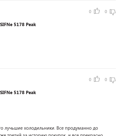
0
0
SIFNe 5178 Peak
0
0
SIFNe 5178 Peak
это лучьшие холодильники. Все продуманно до
 уже третий за историю покупок, и все прекрасно