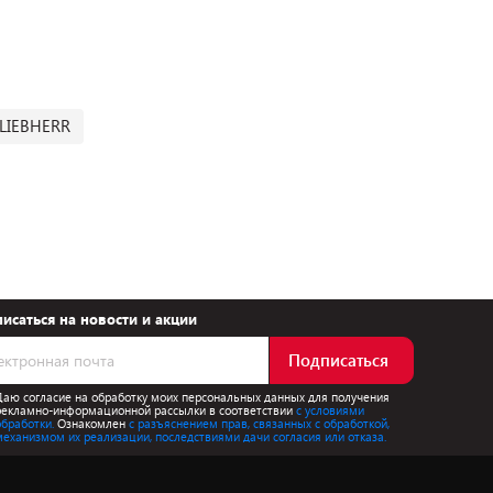
LIEBHERR
исаться на новости и акции
Подписаться
Даю согласие на обработку моих персональных данных для получения
рекламно-информационной рассылки в соответствии
с условиями
обработки.
Ознакомлен
с разъяснением прав, связанных с обработкой,
механизмом их реализации, последствиями дачи согласия или отказа.