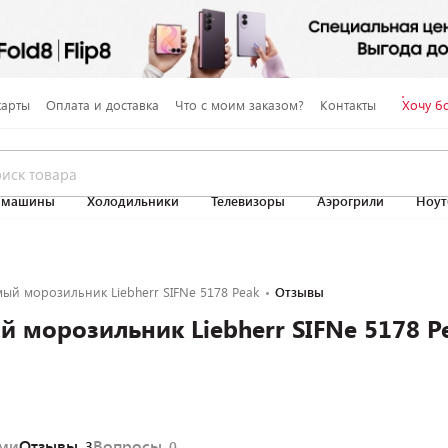
карты
Оплата и доставка
Что с моим заказом?
Контакты
Хочу б
 машины
Холодильники
Телевизоры
Аэрогрили
Ноут
ый морозильник Liebherr SIFNe 5178 Peak
Отзывы
 морозильник Liebherr SIFNe 5178 P
ями
Отзывы
Вопросы
3
0