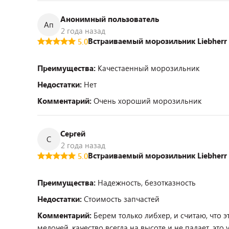
Анонимный пользователь
Ап
2 года назад
Встраиваемый морозильник Liebherr 
5.0
Преимущества:
Качестаенный морозильник
Недостатки:
Нет
Комментарий:
Очень хороший морозильник
Сергей
С
2 года назад
Встраиваемый морозильник Liebherr 
5.0
Преимущества:
Надежность, безотказность
Недостатки:
Стоимость запчастей
Комментарий:
Берем только либхер, и считаю, что 
мелочей, качество всегда на высоте и не падает, это