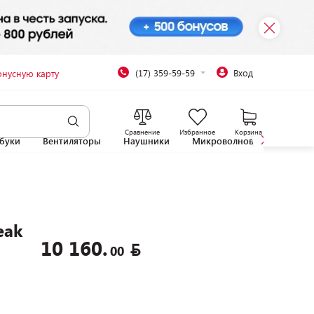
(17) 359-59-59
Вход
онусную карту
Сравнение
Избранное
Корзина
буки
Вентиляторы
Наушники
Микроволновые печи
eak
10 160.
00