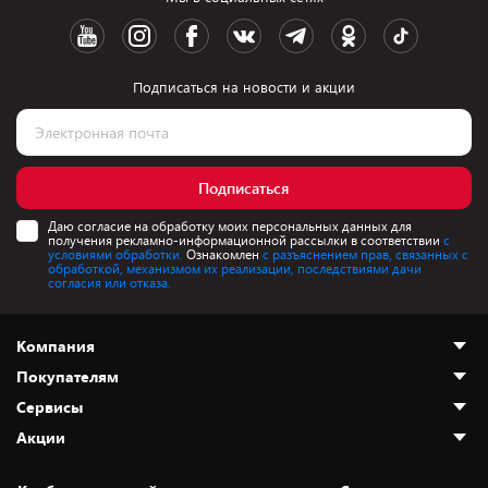
Подписаться на новости и акции
Подписаться
Даю согласие на обработку моих персональных данных для
получения рекламно-информационной рассылки в соответствии
с
условиями обработки.
Ознакомлен
с разъяснением прав, связанных с
обработкой, механизмом их реализации, последствиями дачи
согласия или отказа.
Компания
Покупателям
О нас
Сервисы
Адреса магазинов
Как сделать заказ
Акции
Новости
Оплата и доставка
Программа «Защита+»
Статьи и обзоры
Безналичный расчёт
Установка техники
Скидки и промокоды