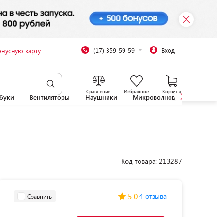
(17) 359-59-59
Вход
онусную карту
Сравнение
Избранное
Корзина
буки
Вентиляторы
Наушники
Микроволновые печи
Код товара: 213287
5.0
4 отзыва
Сравнить