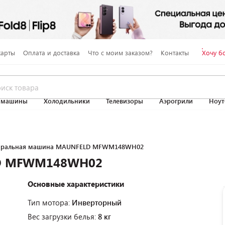
карты
Оплата и доставка
Что с моим заказом?
Контакты
Хочу б
 машины
Холодильники
Телевизоры
Аэрогрили
Ноут
иральная машина MAUNFELD MFWM148WH02
LD MFWM148WH02
Основные характеристики
Тип мотора:
Инверторный
Вес загрузки белья:
8 кг