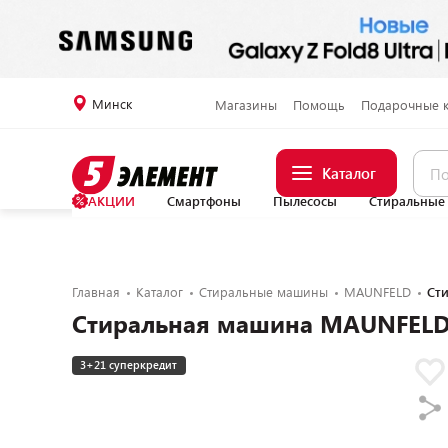
Минск
Магазины
Помощь
Подарочные 
Каталог
АКЦИИ
Смартфоны
Пылесосы
Стиральные
Главная
Каталог
Стиральные машины
MAUNFELD
Ст
Стиральная машина MAUNFE
3+21 суперкредит