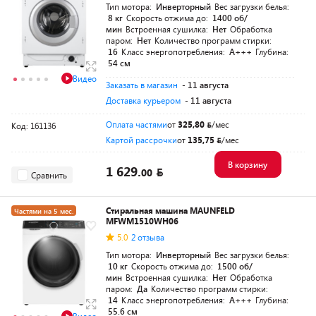
Тип мотора:
Инверторный
Вес загрузки белья:
8 кг
Скорость отжима до:
1400 об/
мин
Встроенная сушилка:
Нет
Обработка
паром:
Нет
Количество программ стирки:
16
Класс энергопотребления:
A+++
Глубина:
54 см
Видео
Заказать в магазин
- 11 августа
Доставка курьером
- 11 августа
Оплата частями
от
325,80
/мес
Код: 161136
Картой рассрочки
от
135,75
/мес
В корзину
1 629.
00
Сравнить
Стиральная машина MAUNFELD
Частями на 5 мес.
MFWM1510WH06
5.0
2 отзыва
Тип мотора:
Инверторный
Вес загрузки белья:
10 кг
Скорость отжима до:
1500 об/
мин
Встроенная сушилка:
Нет
Обработка
паром:
Да
Количество программ стирки:
14
Класс энергопотребления:
A+++
Глубина:
55.6 см