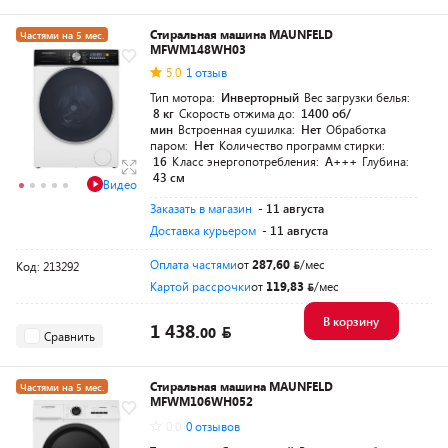
Стиральная машина MAUNFELD
Частями на 5 мес.
MFWM148WH03
5.0
1 отзыв
Тип мотора:
Инверторный
Вес загрузки белья:
8 кг
Скорость отжима до:
1400 об/
мин
Встроенная сушилка:
Нет
Обработка
паром:
Нет
Количество программ стирки:
16
Класс энергопотребления:
A+++
Глубина:
43 см
Видео
Заказать в магазин
- 11 августа
Доставка курьером
- 11 августа
Оплата частями
от
287,60
/мес
Код: 213292
Картой рассрочки
от
119,83
/мес
В корзину
1 438.
00
Сравнить
Стиральная машина MAUNFELD
Частями на 5 мес.
MFWM106WH052
0.0
0 отзывов