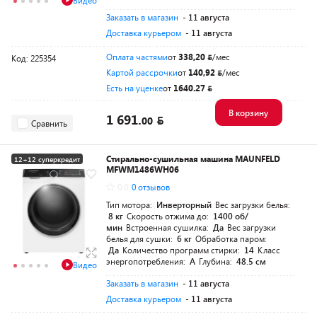
Видео
Заказать в магазин
- 11 августа
Доставка курьером
- 11 августа
Оплата частями
от
338,20
/мес
Код: 225354
Картой рассрочки
от
140,92
/мес
Есть на уценке
от
1640.27
В корзину
1 691.
00
Сравнить
Стирально-сушильная машина MAUNFELD
12+12 суперкредит
MFWM1486WH06
0.0
0 отзывов
Тип мотора:
Инверторный
Вес загрузки белья:
8 кг
Скорость отжима до:
1400 об/
мин
Встроенная сушилка:
Да
Вес загрузки
белья для сушки:
6 кг
Обработка паром:
Да
Количество программ стирки:
14
Класс
энергопотребления:
A
Глубина:
48.5 см
Видео
Заказать в магазин
- 11 августа
Доставка курьером
- 11 августа