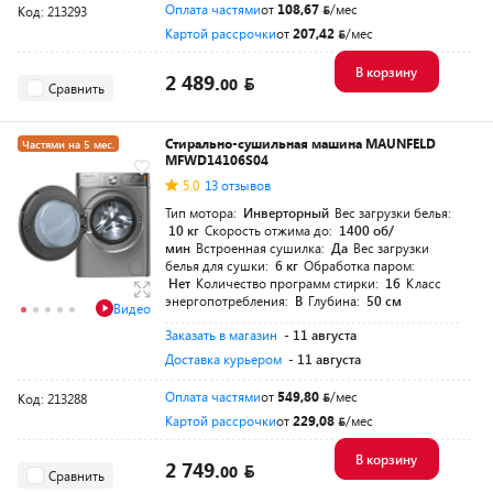
Оплата частями
от
108,67
/мес
Код: 213293
Картой рассрочки
от
207,42
/мес
В корзину
2 489.
00
Сравнить
Стирально-сушильная машина MAUNFELD
Частями на 5 мес.
MFWD14106S04
5.0
13 отзывов
Тип мотора:
Инверторный
Вес загрузки белья:
10 кг
Скорость отжима до:
1400 об/
мин
Встроенная сушилка:
Да
Вес загрузки
белья для сушки:
6 кг
Обработка паром:
Нет
Количество программ стирки:
16
Класс
энергопотребления:
B
Глубина:
50 см
Видео
Заказать в магазин
- 11 августа
Доставка курьером
- 11 августа
Оплата частями
от
549,80
/мес
Код: 213288
Картой рассрочки
от
229,08
/мес
В корзину
2 749.
00
Сравнить