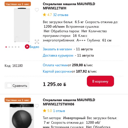
Стиральная машина MAUNFELD
Частями на 5 мес.
MFWM127WH
4.7
32 отзыва
Вес загрузки белья:
6.5 кг
Скорость отжима до:
1200 об/мин
Встроенная сушилка:
Нет
Обработка паром:
Нет
Количество
программ стирки:
16
Класс
энергопотребления:
A+++
Глубина:
61 см
Видео
Заказать в магазин
- 11 августа
Доставка курьером
- 11 августа
Оплата частями
от
259,00
/мес
Код: 161180
Картой рассрочки
от
107,92
/мес
В корзину
1 295.
00
Сравнить
Стиральная машина MAUNFELD
Частями на 5 мес.
MFWM127STWH06
5.0
1 отзыв
Тип мотора:
Инверторный
Вес загрузки белья:
7 кг
Скорость отжима до:
1200 об/
мин
Встроенная сушилка:
Нет
Обработка