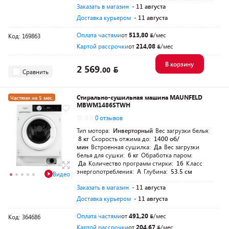
Заказать в магазин
- 11 августа
Доставка курьером
- 11 августа
Оплата частями
от
513,80
/мес
Код: 169863
Картой рассрочки
от
214,08
/мес
В корзину
2 569.
00
Сравнить
Стирально-сушильная машина MAUNFELD
Частями на 5 мес.
MBWM1486STWH
0.0
0 отзывов
Тип мотора:
Инверторный
Вес загрузки белья:
8 кг
Скорость отжима до:
1400 об/
мин
Встроенная сушилка:
Да
Вес загрузки
белья для сушки:
6 кг
Обработка паром:
Да
Количество программ стирки:
16
Класс
энергопотребления:
A
Глубина:
53.5 см
Видео
Заказать в магазин
- 11 августа
Доставка курьером
- 11 августа
Оплата частями
от
491,20
/мес
Код: 364686
Картой рассрочки
от
204,67
/мес