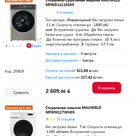
Стирально-сушильная машина MAUNFELD
Частями на 5 мес.
MFWD14116S05
0.0
0 отзывов
Тип мотора:
Инверторный
Вес загрузки белья:
11 кг
Скорость отжима до:
1400 об/
мин
Встроенная сушилка:
Да
Вес загрузки
белья для сушки:
6 кг
Обработка паром:
Да
Количество программ стирки:
10
Класс
энергопотребления:
B
Глубина:
57.7 см
Видео
Заказать в магазин
- 9 августа
Доставка курьером
- Завтра
Оплата частями
от
521,80
/мес
Код: 293829
Картой рассрочки
от
217,42
/мес
В корзину
2 609.
00
Сравнить
Стиральная машина MAUNFELD
Частями на 5 мес.
MFWM127WH05
4.8
10 отзывов
Вес загрузки белья:
7 кг
Скорость отжима до:
1200 об/мин
Встроенная сушилка: