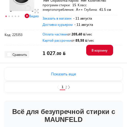
Нет
Обработка паром:
Нет
Количество
программ стирки:
15
Класс
энергопотребления:
A++
Глубина:
41.5 см
Видео
Заказать в магазин
- 11 августа
Доставка курьером
- 11 августа
Оплата частями
от
205,40
/мес
Код: 225353
Картой рассрочки
от
85,58
/мес
В корзину
1 027.
00
Сравнить
Показать еще
1
2
Всё для безупречной стирки с
MAUNFELD