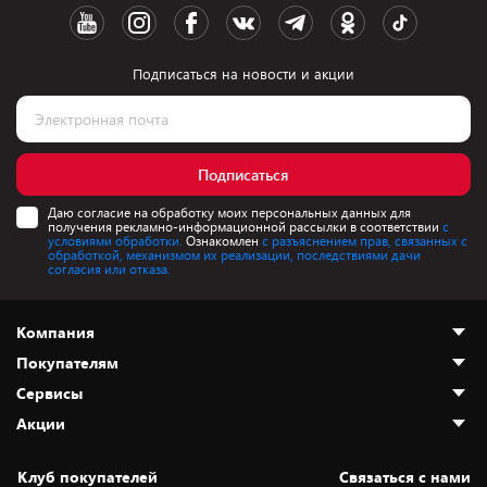
Подписаться на новости и акции
Подписаться
Даю согласие на обработку моих персональных данных для
получения рекламно-информационной рассылки в соответствии
с
условиями обработки.
Ознакомлен
с разъяснением прав, связанных с
обработкой, механизмом их реализации, последствиями дачи
согласия или отказа.
Компания
Покупателям
О нас
Сервисы
Адреса магазинов
Как сделать заказ
Акции
Новости
Оплата и доставка
Программа «Защита+»
Статьи и обзоры
Безналичный расчёт
Установка техники
Скидки и промокоды
Клуб покупателей
Cвязаться с нами