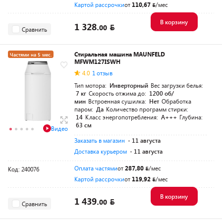
Картой рассрочки
от
110,67
/мес
В корзину
1 328.
00
Сравнить
Стиральная машина MAUNFELD
Частями на 5 мес.
MFWM127ISWH
4.0
1 отзыв
Тип мотора:
Инверторный
Вес загрузки белья:
7 кг
Скорость отжима до:
1200 об/
мин
Встроенная сушилка:
Нет
Обработка
паром:
Да
Количество программ стирки:
14
Класс энергопотребления:
A+++
Глубина:
63 см
Видео
Заказать в магазин
- 11 августа
Доставка курьером
- 11 августа
Оплата частями
от
287,80
/мес
Код: 240076
Картой рассрочки
от
119,92
/мес
В корзину
1 439.
00
Сравнить