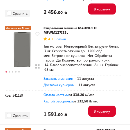
В корзину
2 456.
00
Сравнить
Стиральная машина MAUNFELD
Частями на 5 мес.
MFWM127ISSL
4.0
1 отзыв
Тип мотора:
Инверторный
Вес загрузки белья:
7 кг
Скорость отжима до:
1200 об/
мин
Встроенная сушилка:
Нет
Обработка
паром:
Да
Количество программ стирки:
14
Класс энергопотребления:
A+++
Глубина:
63 см
Заказать в магазин
- 11 августа
Доставка курьером
- 11 августа
Оплата частями
от
318,20
/мес
Код: 341129
Картой рассрочки
от
132,58
/мес
В корзину
1 591.
00
Сравнить