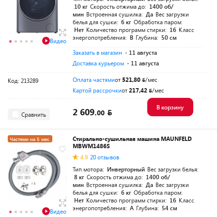
10 кг
Скорость отжима до:
1400 об/
мин
Встроенная сушилка:
Да
Вес загрузки
белья для сушки:
6 кг
Обработка паром:
Нет
Количество программ стирки:
16
Класс
энергопотребления:
B
Глубина:
50 см
Видео
Заказать в магазин
- 11 августа
Доставка курьером
- 11 августа
Оплата частями
от
521,80
/мес
Код: 213289
Картой рассрочки
от
217,42
/мес
В корзину
2 609.
00
Сравнить
Стирально-сушильная машина MAUNFELD
Частями на 5 мес.
MBWM1486S
4.9
20 отзывов
Тип мотора:
Инверторный
Вес загрузки белья:
8 кг
Скорость отжима до:
1400 об/
мин
Встроенная сушилка:
Да
Вес загрузки
белья для сушки:
6 кг
Обработка паром:
Нет
Количество программ стирки:
16
Класс
энергопотребления:
A
Глубина:
54 см
Видео