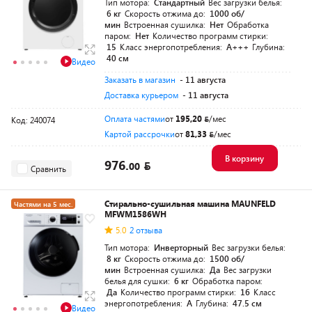
Тип мотора:
Стандартный
Вес загрузки белья:
6 кг
Скорость отжима до:
1000 об/
мин
Встроенная сушилка:
Нет
Обработка
паром:
Нет
Количество программ стирки:
15
Класс энергопотребления:
A+++
Глубина:
40 см
Видео
Заказать в магазин
- 11 августа
Доставка курьером
- 11 августа
Оплата частями
от
195,20
/мес
Код: 240074
Картой рассрочки
от
81,33
/мес
В корзину
976.
00
Сравнить
Стирально-сушильная машина MAUNFELD
Частями на 5 мес.
MFWM1586WH
5.0
2 отзыва
Тип мотора:
Инверторный
Вес загрузки белья:
8 кг
Скорость отжима до:
1500 об/
мин
Встроенная сушилка:
Да
Вес загрузки
белья для сушки:
6 кг
Обработка паром:
Да
Количество программ стирки:
16
Класс
энергопотребления:
A
Глубина:
47.5 см
Видео