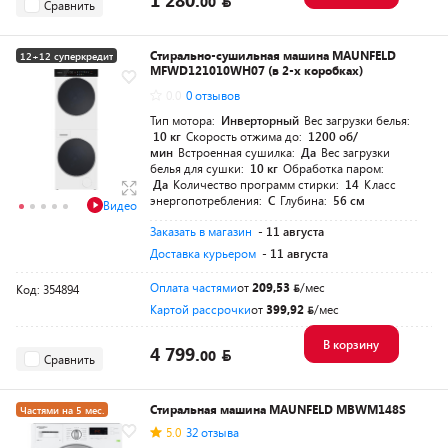
00
Сравнить
Стирально-сушильная машина MAUNFELD
12+12 суперкредит
MFWD121010WH07 (в 2-х коробках)
0.0
0 отзывов
Тип мотора:
Инверторный
Вес загрузки белья:
10 кг
Скорость отжима до:
1200 об/
мин
Встроенная сушилка:
Да
Вес загрузки
белья для сушки:
10 кг
Обработка паром:
Да
Количество программ стирки:
14
Класс
энергопотребления:
C
Глубина:
56 см
Видео
Заказать в магазин
- 11 августа
Доставка курьером
- 11 августа
Оплата частями
от
209,53
/мес
Код: 354894
Картой рассрочки
от
399,92
/мес
В корзину
4 799.
00
Сравнить
Стиральная машина MAUNFELD MBWM148S
Частями на 5 мес.
5.0
32 отзыва