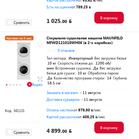
Картой рассрочки
от
85,42
/мес
Есть на уценке
от
789.25
В корзину
1 025.
00
Сравнить
Стирально-сушильная машина MAUNFELD
Частями на 5 мес.
MFWD121010WH06 (в 2-х коробках)
0.0
0 отзывов
Тип мотора:
Инверторный
Вес загрузки белья:
10 кг
Скорость отжима до:
1200 об/
мин
Встроенная сушилка:
Да
Вес загрузки
белья для сушки:
10 кг
Обработка паром:
Да
Количество программ стирки:
14
Глубина:
58.5 см
Видео
Заказать в магазин
- 11 августа
Доставка курьером
- 11 августа
Оплата частями
от
979,80
/мес
Код: 341131
Картой рассрочки
от
408,25
/мес
В корзину
4 899.
00
Сравнить