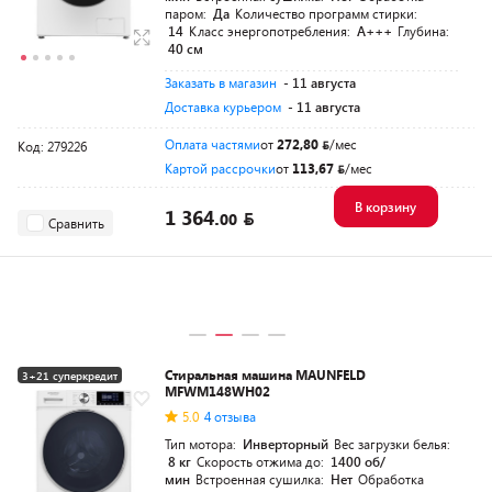
паром:
Да
Количество программ стирки:
14
Класс энергопотребления:
A+++
Глубина:
40 см
Заказать в магазин
- 11 августа
Доставка курьером
- 11 августа
Оплата частями
от
272,80
/мес
Код: 279226
Картой рассрочки
от
113,67
/мес
В корзину
1 364.
00
Сравнить
Стиральная машина MAUNFELD
3+21 суперкредит
MFWM148WH02
5.0
4 отзыва
Тип мотора:
Инверторный
Вес загрузки белья:
8 кг
Скорость отжима до:
1400 об/
мин
Встроенная сушилка:
Нет
Обработка