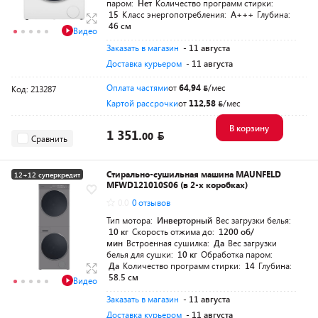
паром:
Нет
Количество программ стирки:
15
Класс энергопотребления:
A+++
Глубина:
46 см
Видео
Заказать в магазин
- 11 августа
Доставка курьером
- 11 августа
Оплата частями
от
64,94
/мес
Код: 213287
Картой рассрочки
от
112,58
/мес
В корзину
1 351.
00
Сравнить
Стирально-сушильная машина MAUNFELD
12+12 суперкредит
MFWD121010S06 (в 2-х коробках)
0.0
0 отзывов
Тип мотора:
Инверторный
Вес загрузки белья:
10 кг
Скорость отжима до:
1200 об/
мин
Встроенная сушилка:
Да
Вес загрузки
белья для сушки:
10 кг
Обработка паром:
Да
Количество программ стирки:
14
Глубина:
58.5 см
Видео
Заказать в магазин
- 11 августа
Доставка курьером
- 11 августа