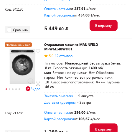
Оплата частями
от
237,91
/мес
Код: 341130
Картой рассрочки
от
454,08
/мес
В корзину
5 449.
00
Сравнить
Стиральная машина MAUNFELD
Частями на 5 мес.
MFWM148WH01
5.0
12 отзывов
Тип мотора:
Инверторный
Вес загрузки белья:
8 кг
Скорость отжима до:
1400 об/
мин
Встроенная сушилка:
Нет
Обработка
паром:
Нет
Количество программ стирки:
10
Класс энергопотребления:
A+++
Глубина:
46 см
Видео
Заказать в магазин
- 9 августа
Доставка курьером
- Завтра
Оплата частями
от
256,00
/мес
Код: 213286
Картой рассрочки
от
106,67
/мес
В корзину
1 280.