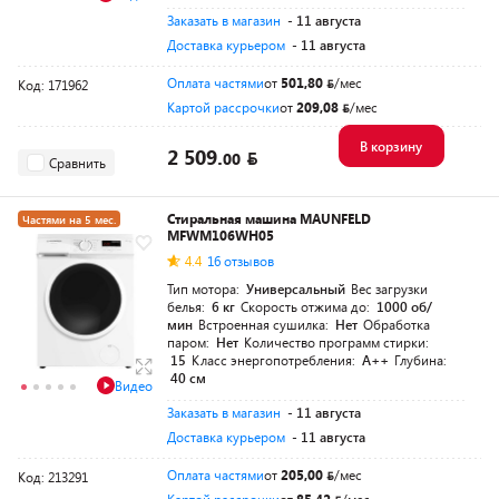
Заказать в магазин
- 11 августа
Доставка курьером
- 11 августа
Оплата частями
от
501,80
/мес
Код: 171962
Картой рассрочки
от
209,08
/мес
В корзину
2 509.
00
Сравнить
Стиральная машина MAUNFELD
Частями на 5 мес.
MFWM106WH05
Разумная цена
4.4
16 отзывов
Тип мотора:
Универсальный
Вес загрузки
белья:
6 кг
Скорость отжима до:
1000 об/
мин
Встроенная сушилка:
Нет
Обработка
паром:
Нет
Количество программ стирки:
15
Класс энергопотребления:
A++
Глубина:
40 см
Видео
Заказать в магазин
- 11 августа
Доставка курьером
- 11 августа
Оплата частями
от
205,00
/мес
Код: 213291