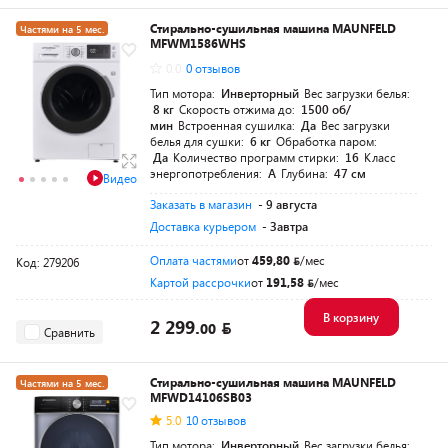
Стирально-сушильная машина MAUNFELD
Частями на 5 мес.
MFWM1586WHS
0.0
0 отзывов
Тип мотора:
Инверторный
Вес загрузки белья:
8 кг
Скорость отжима до:
1500 об/
мин
Встроенная сушилка:
Да
Вес загрузки
белья для сушки:
6 кг
Обработка паром:
Да
Количество программ стирки:
16
Класс
энергопотребления:
A
Глубина:
47 см
Видео
Заказать в магазин
- 9 августа
Доставка курьером
- Завтра
Оплата частями
от
459,80
/мес
Код: 279206
Картой рассрочки
от
191,58
/мес
В корзину
2 299.
00
Сравнить
Стирально-сушильная машина MAUNFELD
Частями на 5 мес.
MFWD14106SB03
5.0
10 отзывов
Тип мотора:
Инверторный
Вес загрузки белья: