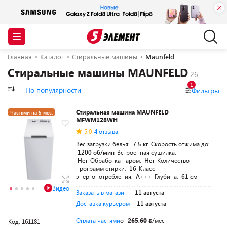
Главная
Каталог
Стиральные машины
Maunfeld
Стиральные машины MAUNFELD
1
По популярности
Фильтры
Стиральная машина MAUNFELD
Частями на 5 мес.
MFWM128WH
5.0
4 отзыва
Вес загрузки белья:
7.5 кг
Скорость отжима до:
1200 об/мин
Встроенная сушилка:
Нет
Обработка паром:
Нет
Количество
программ стирки:
16
Класс
энергопотребления:
A+++
Глубина:
61 см
Видео
Заказать в магазин
- 11 августа
Доставка курьером
- 11 августа
Оплата частями
от
265,60
/мес
Код: 161181