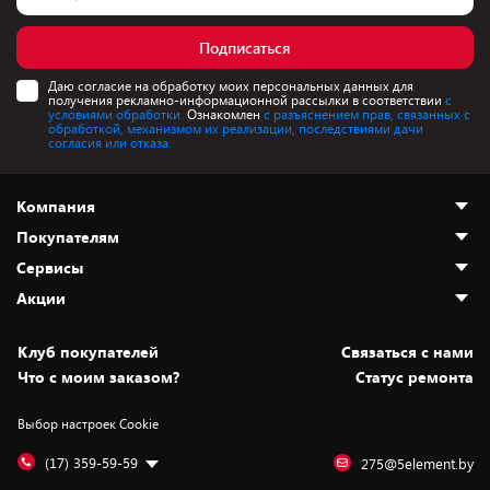
Подписаться
Даю согласие на обработку моих персональных данных для
получения рекламно-информационной рассылки в соответствии
с
условиями обработки.
Ознакомлен
с разъяснением прав, связанных с
обработкой, механизмом их реализации, последствиями дачи
согласия или отказа.
Компания
Покупателям
О нас
Сервисы
Адреса магазинов
Как сделать заказ
Акции
Новости
Оплата и доставка
Программа «Защита+»
Статьи и обзоры
Безналичный расчёт
Установка техники
Скидки и промокоды
Клуб покупателей
Cвязаться с нами
Вакансии
Обмен и возврат товара
Для игровых консолей
Белорусские товары
Что с моим заказом?
Статус ремонта
Контакты
Юридическая информация
Подписки на видеосервисы
Подарки
Выбор настроек Cookie
Дай пять добру!
Обработка персональных данных
Для мобильных устройств
Бонусы
Подарочные карты
Для компьютеров
Оплата частями
(17) 359-59-59
275@5element.by