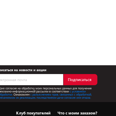
исаться на новости и акции
Подписаться
Даю согласие на обработку моих персональных данных для получения
рекламно-информационной рассылки в соответствии
с условиями
обработки.
Ознакомлен
с разъяснением прав, связанных с обработкой,
механизмом их реализации, последствиями дачи согласия или отказа.
Клуб покупателей
Что с моим заказом?