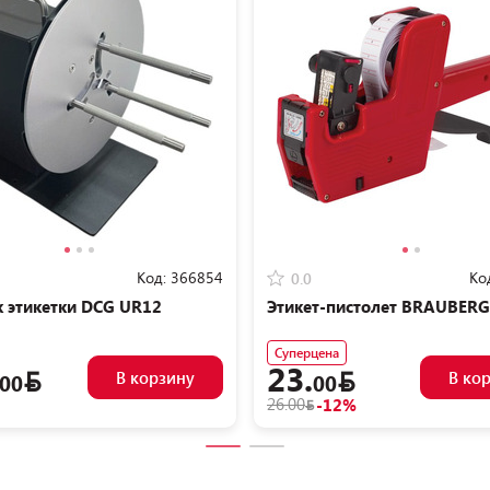
Код:
366854
Ко
0.0
 этикетки DCG UR12
Этикет-пистолет BRAUBERG
Суперцена
23.
В корзину
В ко
00
00
26.00
-12%