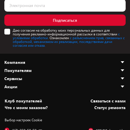
Подписаться
Даю согласие на обработку моих персональных данных для
получения рекламно-информационной рассылки в соответствии
с
условиями обработки.
Ознакомлен
с разъяснением прав, связанных с
обработкой, механизмом их реализации, последствиями дачи
согласия или отказа.
Компания
Покупателям
О нас
Сервисы
Адреса магазинов
Как сделать заказ
Акции
Новости
Оплата и доставка
Программа «Защита+»
Статьи и обзоры
Безналичный расчёт
Установка техники
Скидки и промокоды
Клуб покупателей
Cвязаться с нами
Вакансии
Обмен и возврат товара
Для игровых консолей
Белорусские товары
Что с моим заказом?
Статус ремонта
Контакты
Юридическая информация
Подписки на видеосервисы
Подарки
Выбор настроек Cookie
Дай пять добру!
Обработка персональных данных
Для мобильных устройств
Бонусы
Подарочные карты