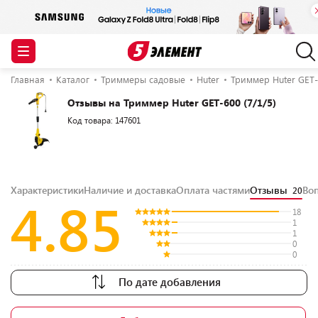
Главная
Каталог
Триммеры садовые
Huter
Триммер Huter GET-6
Отзывы на Триммер Huter GET-600 (7/1/5)
Код товара: 147601
Характеристики
Наличие и доставка
Оплата частями
Отзывы
Во
20
4.85
18
1
1
0
0
По дате добавления