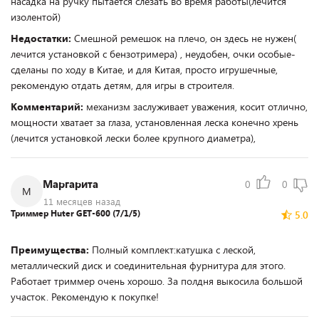
насадка на ручку пытается слезать во время работы(лечится
изолентой)
Недостатки:
Смешной ремешок на плечо, он здесь не нужен(
лечится установкой с бензотримера) , неудобен, очки особые-
сделаны по ходу в Китае, и для Китая, просто игрушечные,
рекомендую отдать детям, для игры в строителя.
Комментарий:
механизм заслуживает уважения, косит отлично,
мощности хватает за глаза, установленная леска конечно хрень
(лечится установкой лески более крупного диаметра),
Маргарита
0
0
М
11 месяцев назад
Триммер Huter GET-600 (7/1/5)
5.0
Преимущества:
Полный комплект:катушка с леской,
металлический диск и соединительная фурнитура для этого.
Работает триммер очень хорошо. За полдня выкосила большой
участок. Рекомендую к покупке!