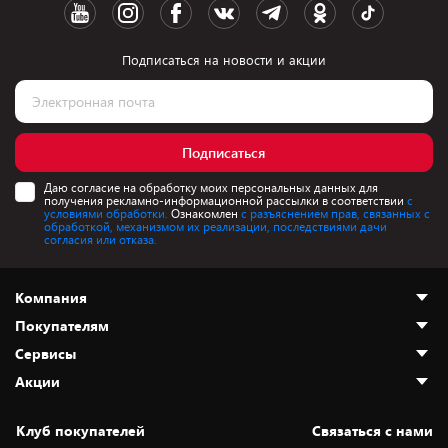
Подписаться на новости и акции
Подписаться
Даю согласие на обработку моих персональных данных для
получения рекламно-информационной рассылки в соответствии
с
условиями обработки.
Ознакомлен
с разъяснением прав, связанных с
обработкой, механизмом их реализации, последствиями дачи
согласия или отказа.
Компания
Покупателям
О нас
Сервисы
Адреса магазинов
Как сделать заказ
Акции
Новости
Оплата и доставка
Программа «Защита+»
Статьи и обзоры
Безналичный расчёт
Установка техники
Скидки и промокоды
Клуб покупателей
Cвязаться с нами