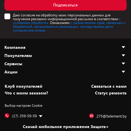
Подписаться
Даю согласие на обработку моих персональных данных для
получения рекламно-информационной рассылки в соответствии
с
условиями обработки.
Ознакомлен
с разъяснением прав, связанных с
обработкой, механизмом их реализации, последствиями дачи
согласия или отказа.
Компания
Покупателям
О нас
Сервисы
Адреса магазинов
Как сделать заказ
Акции
Новости
Оплата и доставка
Программа «Защита+»
Статьи и обзоры
Безналичный расчёт
Установка техники
Скидки и промокоды
Клуб покупателей
Cвязаться с нами
Вакансии
Обмен и возврат товара
Для игровых консолей
Белорусские товары
Что с моим заказом?
Статус ремонта
Контакты
Юридическая информация
Подписки на видеосервисы
Подарки
Выбор настроек Cookie
Дай пять добру!
Обработка персональных данных
Для мобильных устройств
Бонусы
Подарочные карты
Для компьютеров
Оплата частями
(17) 359-59-59
275@5element.by
Утилизация старой техники
Новинки
Скачай мобильное приложение Защита+