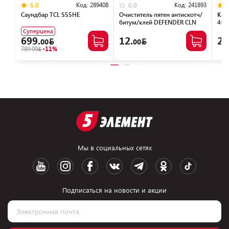
Код:
289408
Код:
241893
5.0
0.0
Саундбар TCL S55HE
Очиститель пятен антискотч/
Каб
битум/клей DEFENDER CLN
401
30810 (150мл)
Суперцена
699.
12.
22
00
00
789.00
-11%
Мы в социальных сетях
Подписаться на новости и акции