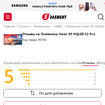
Главная
Каталог
Телевизоры
HAIER
Телевизор Haier 65 HQLED 
Отзывы на Телевизор Haier 65 HQLED S2 Pro
Код товара: 363781
Характеристики
Наличие и доставка
Оплата частями
Отзывы
Воп
2
5
2
0
0
0
0
По дате добавления