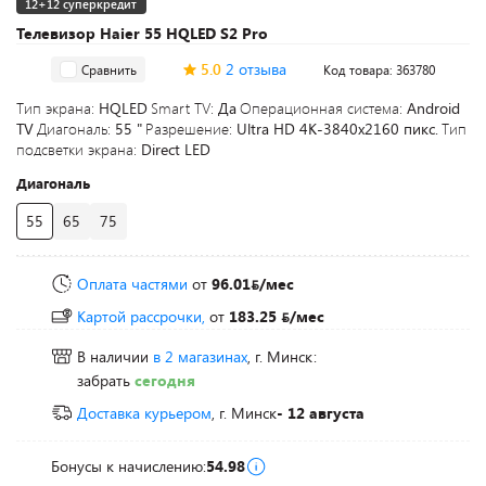
12+12 суперкредит
Телевизор Haier 55 HQLED S2 Pro
5.0
2 отзыва
Сравнить
Код товара: 363780
Тип экрана:
HQLED
Smart TV:
Да
Операционная система:
Android
TV
Диагональ:
55 "
Разрешение:
Ultra HD 4K-3840x2160 пикс.
Тип
подсветки экрана:
Direct LED
Диагональ
55
65
75
Оплата частями
от
96.01
/мес
Картой рассрочки,
от
183.25
/мес
В наличии
в 2 магазинах
, г. Минск:
забрать
сегодня
Доставка курьером
, г. Минск
- 12 августа
Бонусы к начислению:
54.98