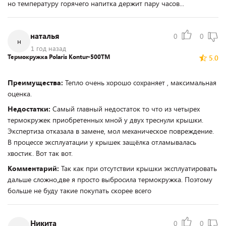
но температуру горячего напитка держит пару часов...
наталья
0
0
н
1 год назад
Термокружка Polaris Kontur-500TM
5.0
Преимущества:
Тепло очень хорошо сохраняет , максимальная
оценка.
Недостатки:
Самый главный недостаток то что из четырех
термокружек приобретенных мной у двух треснули крышки.
Экспертиза отказала в замене, мол механическое повреждение.
В процессе эксплуатации у крышек защёлка отламывалась
хвостик. Вот так вот.
Комментарий:
Так как при отсутствии крышки эксплуатировать
дальше сложно,две я просто выбросила термокружка. Поэтому
больше не буду такие покупать скорее всего
Никита
0
0