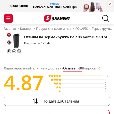
Главная
Каталог
Посуда для кофе и чая
POLARIS
Термокружка P
Отзывы на Термокружка Polaris Kontur-500TM
Код товара: 121842
Характеристики
Наличие и доставка
Отзывы
Вопросы
68
0
4.87
65
1
0
0
2
По дате добавления