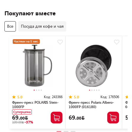
Покупают вместе
Все
Посуда для кофе и чая
Частями на 5 мес.
Код:
243366
Код:
176506
5.0
5.0
Френч-пресс POLARIS Stein-
Френч-пресс Polaris Albero-
Френ
1000FP
1000FP (016180)
600
Суперцена
69.
69.
59
00
00
109.00
-37%