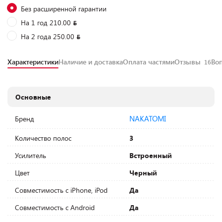
Без расширенной гарантии
На 1 год 210.00
На 2 года 250.00
Характеристики
Наличие и доставка
Оплата частями
Отзывы
Во
16
Основные
NAKATOMI
Бренд
Количество полос
3
Усилитель
Встроенный
Цвет
Черный
Совместимость с iPhone, iPod
Да
Совместимость с Android
Да