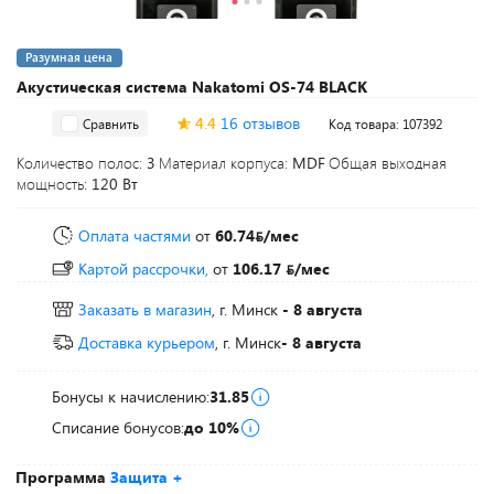
Разумная цена
Акустическая система Nakatomi OS-74 BLACK
4.4
16 отзывов
Сравнить
Код товара: 107392
Количество полос:
3
Материал корпуса:
MDF
Общая выходная
мощность:
120 Вт
Оплата частями
от
60.74
/мес
Картой рассрочки,
от
106.17
/мес
Заказать в магазин
, г. Минск
- 8 августа
Доставка курьером
, г. Минск
- 8 августа
Бонусы к начислению:
31.85
Списание бонусов:
до 10%
Программа
Защита +