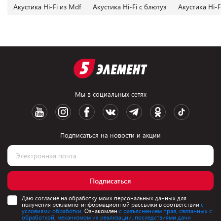
Акустика Hi-Fi из Mdf
Акустика Hi-Fi с блютуз
Акустика Hi-
Мы в социальных сетях
Подписаться на новости и акции
Подписаться
Даю согласие на обработку моих персональных данных для
получения рекламно-информационной рассылки в соответствии
с
условиями обработки.
Ознакомлен
с разъяснением прав, связанных с
обработкой, механизмом их реализации, последствиями дачи