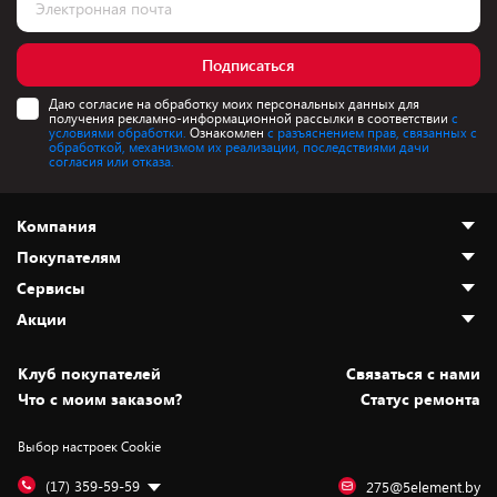
Подписаться
Даю согласие на обработку моих персональных данных для
получения рекламно-информационной рассылки в соответствии
с
условиями обработки.
Ознакомлен
с разъяснением прав, связанных с
обработкой, механизмом их реализации, последствиями дачи
согласия или отказа.
Компания
Покупателям
О нас
Сервисы
Адреса магазинов
Как сделать заказ
Акции
Новости
Оплата и доставка
Программа «Защита+»
Статьи и обзоры
Безналичный расчёт
Установка техники
Скидки и промокоды
Клуб покупателей
Cвязаться с нами
Вакансии
Обмен и возврат товара
Для игровых консолей
Белорусские товары
Что с моим заказом?
Статус ремонта
Контакты
Юридическая информация
Подписки на видеосервисы
Подарки
Выбор настроек Cookie
Дай пять добру!
Обработка персональных данных
Для мобильных устройств
Бонусы
Подарочные карты
Для компьютеров
Оплата частями
(17) 359-59-59
275@5element.by