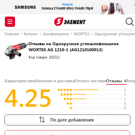
Главная
Каталог
Шлифмашины
WORTEX
Одноручная углошли
Отзывы на Одноручная углошлифмашина
WORTEX AG 1210-1 (AG1210100013)
Код товара: 102211
Характеристики
Наличие и доставка
Оплата частями
Отзывы
Воп
4
4.25
2
1
1
0
0
По дате добавления