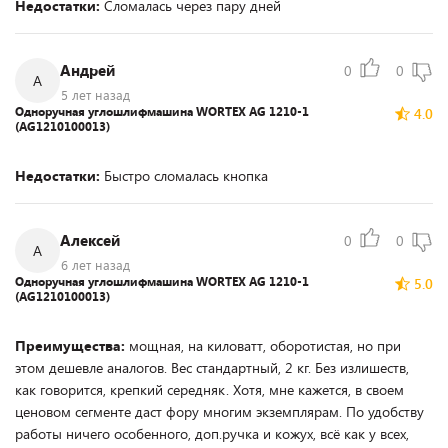
Недостатки:
Сломалась через пару дней
Андрей
0
0
А
5 лет назад
Одноручная углошлифмашина WORTEX AG 1210-1
4.0
(AG1210100013)
Недостатки:
Быстро сломалась кнопка
Алексей
0
0
А
6 лет назад
Одноручная углошлифмашина WORTEX AG 1210-1
5.0
(AG1210100013)
Преимущества:
мощная, на киловатт, оборотистая, но при
этом дешевле аналогов. Вес стандартный, 2 кг. Без излишеств,
как говорится, крепкий середняк. Хотя, мне кажется, в своем
ценовом сегменте даст фору многим экземплярам. По удобству
работы ничего особенного, доп.ручка и кожух, всё как у всех,