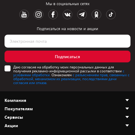
Мы в социальных сетях
Подписаться на новости и акции
Подписаться
Даю согласие на обработку моих персональных данных для
получения рекламно-информационной рассылки в соответствии
с
условиями обработки.
Ознакомлен
с разъяснением прав, связанных с
обработкой, механизмом их реализации, последствиями дачи
согласия или отказа.
Компания
Покупателям
О нас
Сервисы
Адреса магазинов
Как сделать заказ
Акции
Новости
Оплата и доставка
Программа «Защита+»