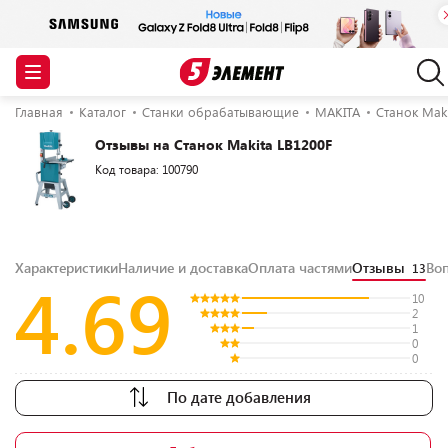
Главная
Каталог
Станки обрабатывающие
MAKITA
Станок Maki
Отзывы на Станок Makita LB1200F
Код товара: 100790
Характеристики
Наличие и доставка
Оплата частями
Отзывы
Во
13
4.69
10
2
1
0
0
По дате добавления