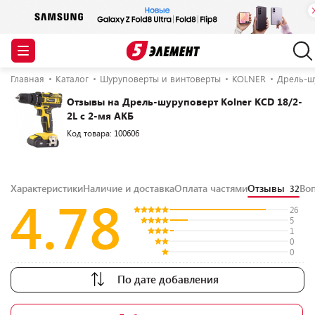
Главная
Каталог
Шуруповерты и винтоверты
KOLNER
Дрель-шу
Отзывы на Дрель-шуруповерт Kolner KCD 18/2-
2L с 2-мя АКБ
Код товара: 100606
Характеристики
Наличие и доставка
Оплата частями
Отзывы
Во
32
4.78
26
5
1
0
0
По дате добавления