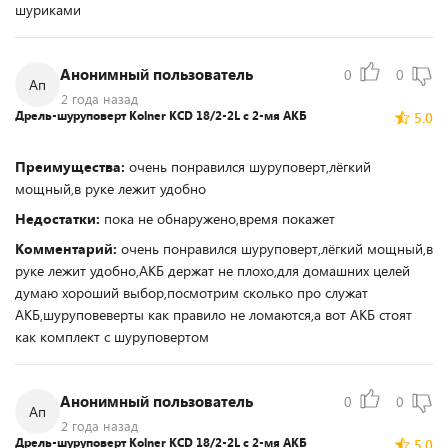
шуриками
Анонимный пользователь
0
0
Ап
2 года назад
Дрель-шуруповерт Kolner KCD 18/2-2L с 2-мя АКБ
5.0
Преимущества:
очень понравился шуруповерт,лёгкий
мощный,в руке лежит удобно
Недостатки:
пока не обнаружено,время покажет
Комментарий:
очень понравился шуруповерт,лёгкий мощный,в
руке лежит удобно,АКБ держат не плохо,для домашних целей
думаю хороший выбор,посмотрим сколько про служат
АКБ,шуруповеверты как правило не ломаются,а вот АКБ стоят
как комплект с шуруповертом
Анонимный пользователь
0
0
Ап
2 года назад
Дрель-шуруповерт Kolner KCD 18/2-2L с 2-мя АКБ
5.0