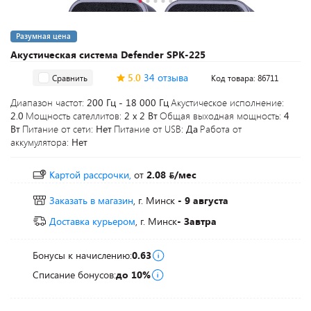
Разумная цена
Акустическая система Defender SPK-225
5.0
34 отзыва
Сравнить
Код товара: 86711
Диапазон частот:
200 Гц - 18 000 Гц
Акустическое исполнение:
2.0
Мощность сателлитов:
2 x 2 Вт
Общая выходная мощность:
4
Вт
Питание от сети:
Нет
Питание от USB:
Да
Работа от
аккумулятора:
Нет
Картой рассрочки,
от
2.08
/мес
Заказать в магазин
, г. Минск
- 9 августа
Доставка курьером
, г. Минск
- Завтра
Бонусы к начислению:
0.63
Списание бонусов:
до 10%