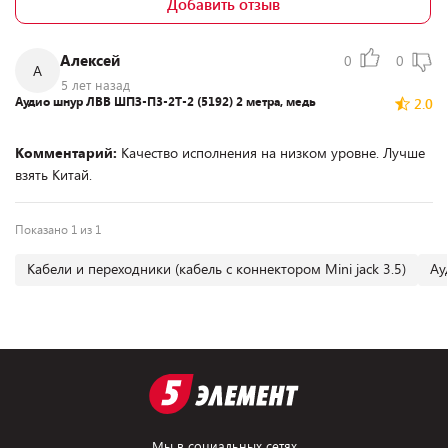
Добавить отзыв
Алексей
0
0
А
5 лет назад
Аудио шнур ЛВВ ШПЗ-П3-2Т-2 (5192) 2 метра, медь
2.0
Комментарий:
Качество исполнения на низком уровне. Лучше
взять Китай.
Показано 1 из 1
Кабели и переходники (кабель с коннектором Mini jack 3.5)
Ау
Мы в социальных сетях