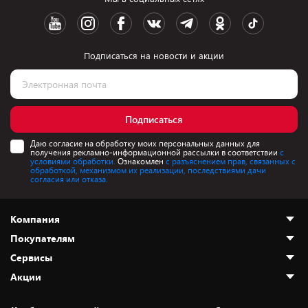
Подписаться на новости и акции
Подписаться
Даю согласие на обработку моих персональных данных для
получения рекламно-информационной рассылки в соответствии
с
условиями обработки.
Ознакомлен
с разъяснением прав, связанных с
обработкой, механизмом их реализации, последствиями дачи
согласия или отказа.
Компания
Покупателям
О нас
Сервисы
Адреса магазинов
Как сделать заказ
Акции
Новости
Оплата и доставка
Программа «Защита+»
Статьи и обзоры
Безналичный расчёт
Установка техники
Скидки и промокоды