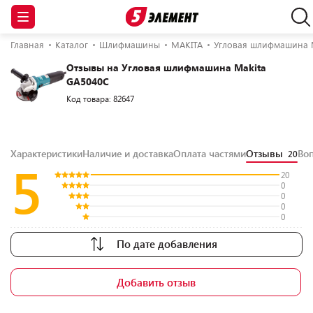
Главная
Каталог
Шлифмашины
MAKITA
Угловая шлифмашина 
Отзывы на Угловая шлифмашина Makita
GA5040C
Код товара: 82647
Характеристики
Наличие и доставка
Оплата частями
Отзывы
Во
20
5
20
0
0
0
0
По дате добавления
Добавить отзыв