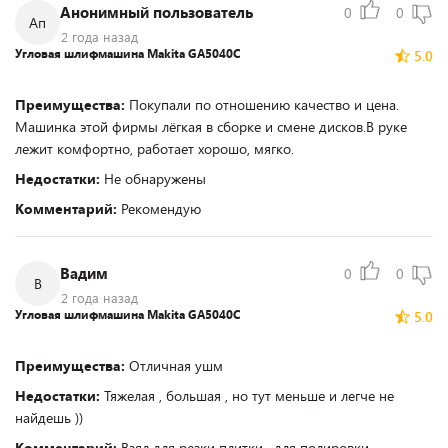
Анонимный пользователь
0
0
Ап
2 года назад
Угловая шлифмашина Makita GA5040C
5.0
Преимущества:
Покупали по отношению качество и цена.
Машинка этой фирмы лёгкая в сборке и смене дисков.В руке
лежит комфортно, работает хорошо, мягко.
Недостатки:
Не обнаружены
Комментарий:
Рекомендую
Вадим
0
0
В
2 года назад
Угловая шлифмашина Makita GA5040C
5.0
Преимущества:
Отличная ушм
Недостатки:
Тяжелая , большая , но тут меньше и легче не
найдешь ))
Комментарий:
Взял для резки плитки , для полировки