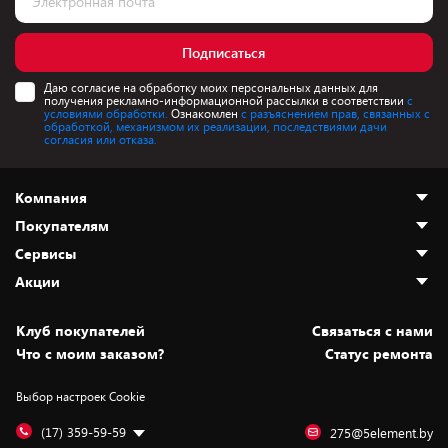
Подписаться
Даю согласие на обработку моих персональных данных для
получения рекламно-информационной рассылки в соответствии
с
условиями обработки.
Ознакомлен
с разъяснением прав, связанных с
обработкой, механизмом их реализации, последствиями дачи
согласия или отказа.
Компания
Покупателям
О нас
Сервисы
Адреса магазинов
Как сделать заказ
Акции
Новости
Оплата и доставка
Программа «Защита+»
Статьи и обзоры
Безналичный расчёт
Установка техники
Скидки и промокоды
Клуб покупателей
Cвязаться с нами
Вакансии
Обмен и возврат товара
Для игровых консолей
Белорусские товары
Что с моим заказом?
Статус ремонта
Контакты
Юридическая информация
Подписки на видеосервисы
Подарки
Выбор настроек Cookie
Дай пять добру!
Обработка персональных данных
Для мобильных устройств
Бонусы
Подарочные карты
Для компьютеров
Оплата частями
(17) 359-59-59
275@5element.by