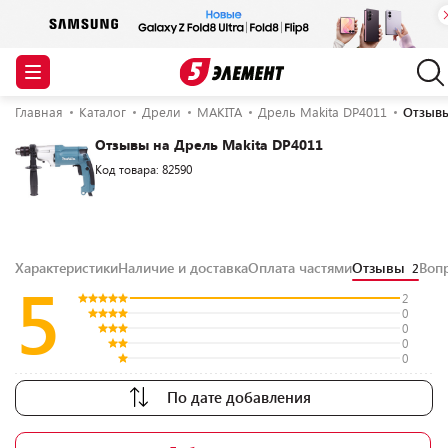
Главная
Каталог
Дрели
MAKITA
Дрель Makita DP4011
Отзыв
Отзывы на Дрель Makita DP4011
Код товара: 82590
Характеристики
Наличие и доставка
Оплата частями
Отзывы
Воп
2
5
2
0
0
0
0
По дате добавления