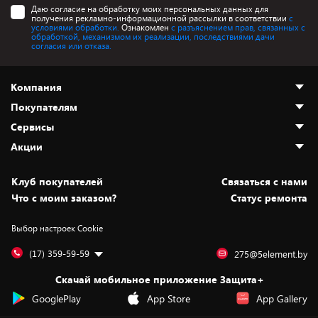
Даю согласие на обработку моих персональных данных для
получения рекламно-информационной рассылки в соответствии
с
условиями обработки.
Ознакомлен
с разъяснением прав, связанных с
обработкой, механизмом их реализации, последствиями дачи
согласия или отказа.
Компания
Покупателям
О нас
Сервисы
Адреса магазинов
Как сделать заказ
Акции
Новости
Оплата и доставка
Программа «Защита+»
Статьи и обзоры
Безналичный расчёт
Установка техники
Скидки и промокоды
Клуб покупателей
Cвязаться с нами
Вакансии
Обмен и возврат товара
Для игровых консолей
Белорусские товары
Что с моим заказом?
Статус ремонта
Контакты
Юридическая информация
Подписки на видеосервисы
Подарки
Выбор настроек Cookie
Дай пять добру!
Обработка персональных данных
Для мобильных устройств
Бонусы
Подарочные карты
Для компьютеров
Оплата частями
(17) 359-59-59
275@5element.by
Утилизация старой техники
Новинки
Скачай мобильное приложение Защита+
Сервисные центры
Уценка
GooglePlay
App Store
App Gallery