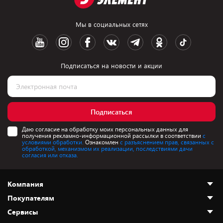
Мы в социальных сетях
Подписаться на новости и акции
Подписаться
Даю согласие на обработку моих персональных данных для
получения рекламно-информационной рассылки в соответствии
с
условиями обработки.
Ознакомлен
с разъяснением прав, связанных с
обработкой, механизмом их реализации, последствиями дачи
согласия или отказа.
Компания
Покупателям
О нас
Сервисы
Адреса магазинов
Как сделать заказ