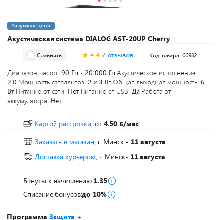
Разумная цена
Акустическая система DIALOG AST-20UP Cherry
4.4
7 отзывов
Сравнить
Код товара: 66982
Диапазон частот:
90 Гц - 20 000 Гц
Акустическое исполнение:
2.0
Мощность сателлитов:
2 х 3 Вт
Общая выходная мощность:
6
Вт
Питание от сети:
Нет
Питание от USB:
Да
Работа от
аккумулятора:
Нет
Картой рассрочки,
от
4.50
/мес
Заказать в магазин
, г. Минск
- 11 августа
Доставка курьером
, г. Минск
- 11 августа
Бонусы к начислению:
1.35
Списание бонусов:
до 10%
Программа
Защита +