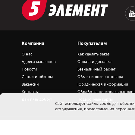
Компания
Покупателям
О нас
Как сделать заказ
Адреса магазинов
Оплата и доставка
Новости
Безналичный расчёт
Статьи и обзоры
Обмен и возврат товара
Вакансии
Юридическая информация
Контакты
Обработка персональных дан
Дай пять добру!
Подарочные карты
Cайт использует файлы cookie для обеспеч
его улучшения, предоставления персона
Закрытое акционерное общество «ПАТИО» 223018, Минская обл., Минский
Н
р-н, Ждановичский с/с, 53, вблизи д.Тарасово, оф. 503.1. Свидетельство о
п