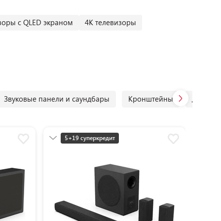
зоры с QLED экраном
4К телевизоры
Звуковые панели и саундбары
Кронштейны
Домашн
5+19 суперкредит
Частям
Разумная цена