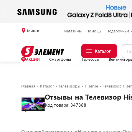
Минск
Магазины
Помощь
Подарочные 
Каталог
АКЦИИ
Смартфоны
Пылесосы
Вентилятор
Главная
Каталог
Телевизоры
Hisense
Телевизор Hise
Отзывы на Телевизор Hi
Код товара: 347388
О товаре
Характеристики
Наличие и доставка
Опл