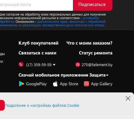
Подписаться
Даю согласие на обработку моих персональных данных для получения
рекламно-информационной рассылки в соответствии
с условиями
обработки.
Ознакомлен
с разъяснением прав, связанных с обработкой,
механизмом их реализации, последствиями дачи согласия или отказа.
Клуб покупателей
Что с моим заказом?
Cвязаться с нами
Статус ремонта
оды
ры
(17) 359-59-59
275@5element.by
Скачай мобильное приложение Защита+
GooglePlay
App Store
App Gallery
Подробнее о настройках файлов Cookie
Принимаем к оплате