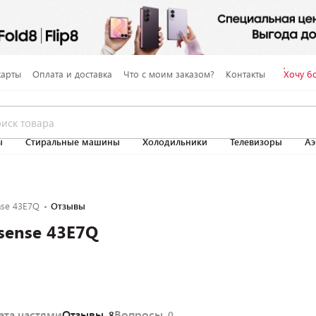
карты
Оплата и доставка
Что с моим заказом?
Контакты
Хочу б
ы
Стиральные машины
Холодильники
Телевизоры
Аэ
nse 43E7Q
Отзывы
sense 43E7Q
ата частями
Отзывы
Вопросы
8
0