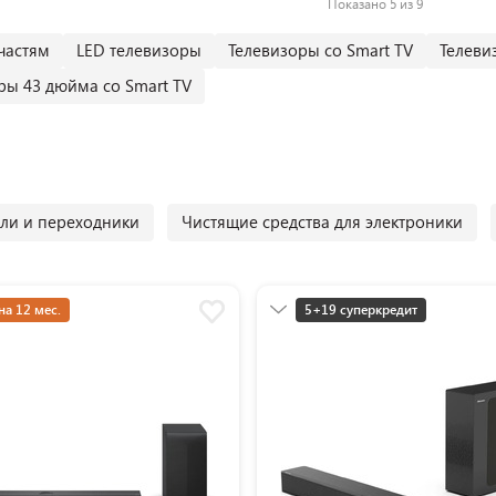
Показано 5 из 9
частям
LED телевизоры
Телевизоры со Smart TV
Телеви
ры 43 дюйма со Smart TV
ли и переходники
Чистящие средства для электроники
на 12 мес.
5+19 суперкредит
Разумная цена