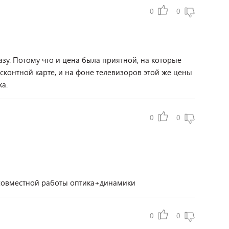
0
0
зу. Потому что и цена была приятной, на которые
сконтной карте, и на фоне телевизоров этой же цены
а.
0
0
 совместной работы оптика+динамики
0
0