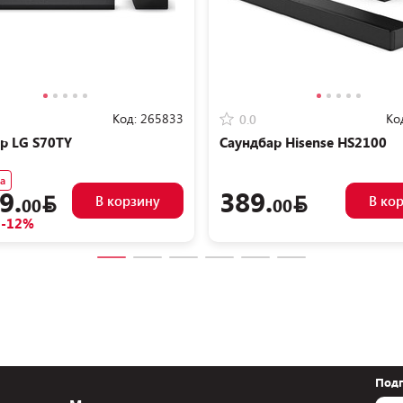
Код:
265833
Ко
0.0
р LG S70TY
Саундбар Hisense HS2100
а
9.
389.
В корзину
В ко
00
00
-12%
Подп