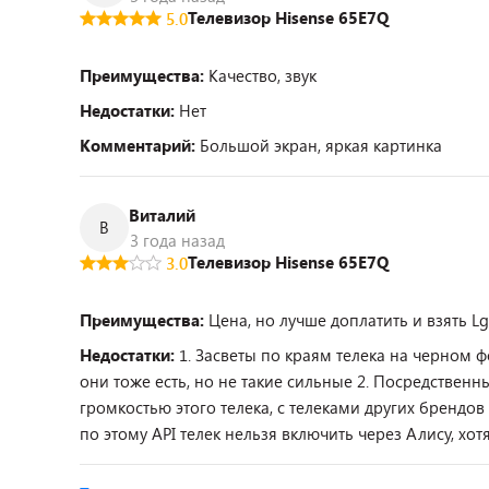
Телевизор Hisense 65E7Q
5.0
Преимущества:
Качество, звук
Недостатки:
Нет
Комментарий:
Большой экран, яркая картинка
Виталий
В
3 года назад
Телевизор Hisense 65E7Q
3.0
Преимущества:
Цена, но лучше доплатить и взять Lg
Недостатки:
1. Засветы по краям телека на черном 
они тоже есть, но не такие сильные 2. Посредственны
громкостью этого телека, с телеками других брендов 
по этому API телек нельзя включить через Алису, х