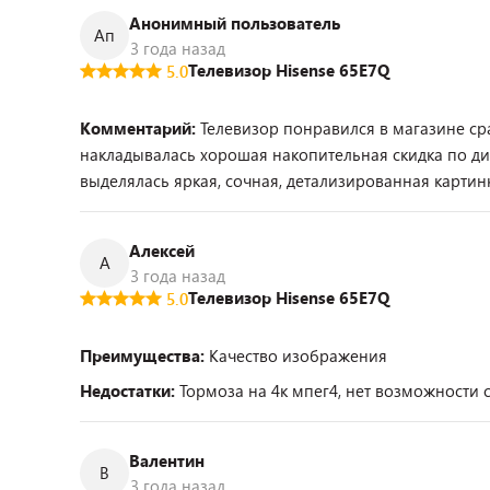
Анонимный пользователь
Ап
3 года назад
Телевизор Hisense 65E7Q
5.0
Комментарий:
Телевизор понравился в магазине сра
накладывалась хорошая накопительная скидка по ди
выделялась яркая, сочная, детализированная картинк
Алексей
А
3 года назад
Телевизор Hisense 65E7Q
5.0
Преимущества:
Качество изображения
Недостатки:
Тормоза на 4к мпег4, нет возможности
Валентин
В
3 года назад