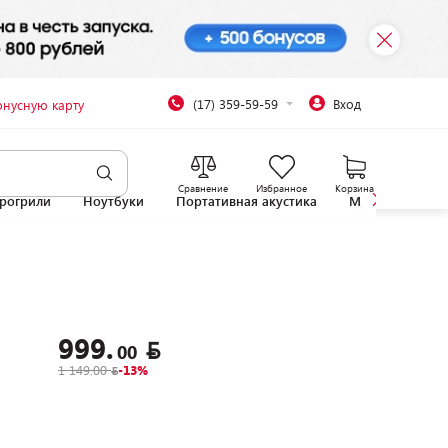
(17) 359-59-59
Вход
онусную карту
Сравнение
Избранное
Корзина
рогрили
Ноутбуки
Портативная акустика
Микроволновы
999.
00
1 149.00
-13%