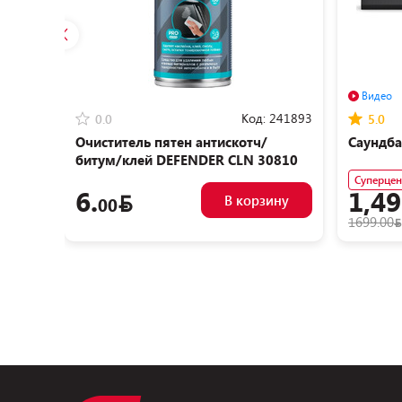
Видео
Код:
241893
0.0
5.0
Очиститель пятен антискотч/
Саундба
битум/клей DEFENDER CLN 30810
(150мл)
Суперцен
6.
1,49
В корзину
00
1699.00