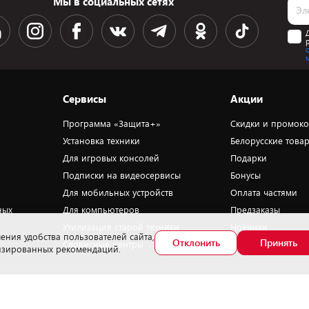
Мы в социальных сетях
Сервисы
Акции
Программа «Защита+»
Скидки и промок
Установка техники
Белорусские това
Для игровых консолей
Подарки
Подписки на видеосервисы
Бонусы
Для мобильных устройств
Оплата частями
ных
Для компьютеров
Предзаказы
Утилизация старой техники
Новинки
ения удобства пользователей сайта,
Отклонить
Принять
Сервисные центры
Уценка
лизированных рекомендаций.
омер телефона работников, уполномоченных рассматривать обращения
окупателей в соответствии с законодательством об обращениях граждан и