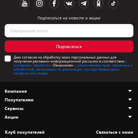
Подписаться на новости и акции
Подписаться
Даю согласие на обработку моих персональных данных для
получения рекламно-информационной рассылки в соответствии
с
условиями обработки.
Ознакомлен
с разъяснением прав, связанных с
обработкой, механизмом их реализации, последствиями дачи
согласия или отказа.
Компания
Покупателям
О нас
Сервисы
Адреса магазинов
Как сделать заказ
Акции
Новости
Оплата и доставка
Программа «Защита+»
Статьи и обзоры
Безналичный расчёт
Установка техники
Скидки и промокоды
Клуб покупателей
Cвязаться с нами
Вакансии
Обмен и возврат товара