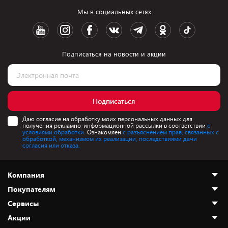
Мы в социальных сетях
Подписаться на новости и акции
Подписаться
Даю согласие на обработку моих персональных данных для
получения рекламно-информационной рассылки в соответствии
с
условиями обработки.
Ознакомлен
с разъяснением прав, связанных с
обработкой, механизмом их реализации, последствиями дачи
согласия или отказа.
Компания
Покупателям
О нас
Сервисы
Адреса магазинов
Как сделать заказ
Акции
Новости
Оплата и доставка
Программа «Защита+»