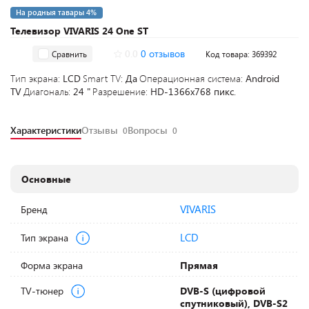
На родныя тавары 4%
Телевизор VIVARIS 24 One ST
0.0
0 отзывов
Сравнить
Код товара: 369392
Тип экрана:
LCD
Smart TV:
Да
Операционная система:
Android
TV
Диагональ:
24 "
Разрешение:
HD-1366x768 пикс.
Характеристики
Отзывы
Вопросы
0
0
Основные
VIVARIS
Бренд
LCD
Тип экрана
Форма экрана
Прямая
TV-тюнер
DVB-S (цифровой
спутниковый), DVB-S2