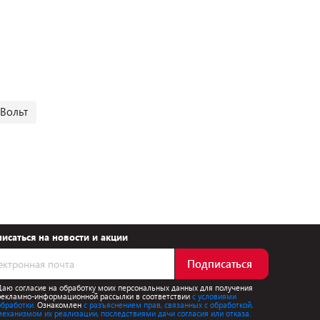
Вольт
исаться на новости и акции
Подписаться
Даю согласие на обработку моих персональных данных для получения
рекламно-информационной рассылки в соответствии
с условиями
обработки.
Ознакомлен
с разъяснением прав, связанных с обработкой,
механизмом их реализации, последствиями дачи согласия или отказа.