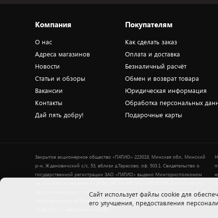
Компания
Покупателям
О нас
Как сделать заказ
Адреса магазинов
Оплата и доставка
Новости
Безналичный расчёт
Статьи и обзоры
Обмен и возврат товара
Вакансии
Юридическая информация
Контакты
Обработка персональных дан
Дай пять добру!
Подарочные карты
Закрытое акционерное общество «ПАТИО» 223018, Минская обл., Минский
Н
р-н, Ждановичский с/с, 53, вблизи д.Тарасово, оф. 503.1. Свидетельство о
п
государственной регистрации ЗАО «ПАТИО» выдано Мингорисполкомом
ю
на основании решения от 18.04.2001 № 491. УНП 100183195. Режим работы
о
интернет-магазина: с 9.00 до 21.00 ежедневно. Дата включения сведений об
в
Cайт использует файлы cookie для обеспеч
интернет-магазине 5element.by в Торговый реестр Республики Беларусь -
+
его улучшения, предоставления персона
11.04.2018, № регистрации 412542.