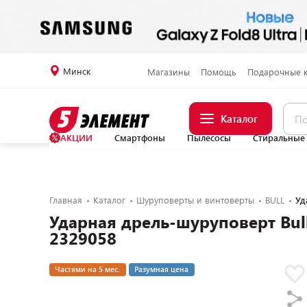
Минск
Магазины
Помощь
Подарочные 
Каталог
АКЦИИ
Смартфоны
Пылесосы
Стиральные
Главная
Каталог
Шуруповерты и винтоверты
BULL
Уд
Ударная дрель-шуруповерт Bull
2329058
Частями на 5 мес.
Разумная цена