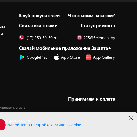
Клуб покупателей
Что с моим заказом?
Cвязаться с нами
Статус ремонта
оды
ры
(17) 359-59-59
275@5element.by
Скачай мобильное приложение Защита+
GooglePlay
App Store
App Gallery
Принимаем к оплате
 настроек Cookie
Подробнее о настройках файлов Cookie