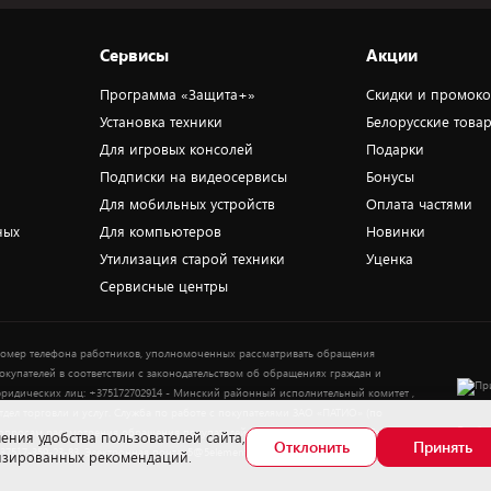
Сервисы
Акции
Программа «Защита+»
Скидки и промок
Установка техники
Белорусские това
Для игровых консолей
Подарки
Подписки на видеосервисы
Бонусы
Для мобильных устройств
Оплата частями
ных
Для компьютеров
Новинки
Утилизация старой техники
Уценка
Сервисные центры
омер телефона работников, уполномоченных рассматривать обращения
окупателей в соответствии с законодательством об обращениях граждан и
ридических лиц: +375172702914 - Минский районный исполнительный комитет ,
тдел торговли и услуг. Служба по работе с покупателями ЗАО «ПАТИО» (по
Выбор
опросам рассмотрения обращения покупателей о нарушении их прав): Тел.:
ения удобства пользователей сайта,
Отклонить
Принять
37517-359-23-83. Электронная почта: 5@5element.by
лизированных рекомендаций.