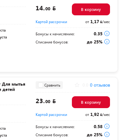
14.
00
В корзину
1,17
Картой рассрочки
от
/мес
уста
0.35
Бонусы к начислению:
уста
до 25%
Списание бонусов:
y Для мытья
0.0
0 отзывов
Сравнить
 детей
23.
00
В корзину
1,92
Картой рассрочки
от
/мес
0.58
Бонусы к начислению:
уста
до 25%
Списание бонусов:
уста