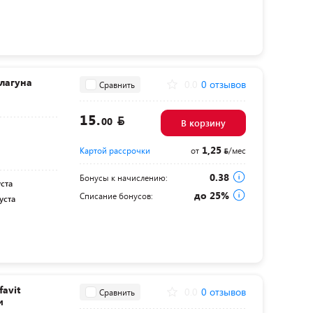
лагуна
0.0
0 отзывов
Сравнить
15.
00
В корзину
1,25
Картой рассрочки
от
/мес
0.38
Бонусы к начислению:
уста
до 25%
Списание бонусов:
уста
favit
0.0
0 отзывов
Сравнить
и