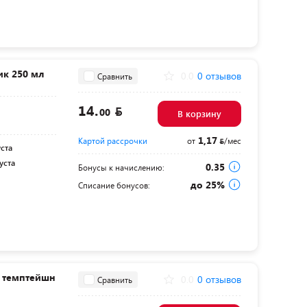
к 250 мл
0.0
0 отзывов
Сравнить
14.
00
В корзину
1,17
Картой рассрочки
от
/мес
уста
уста
0.35
Бонусы к начислению:
до 25%
Списание бонусов:
 темптейшн
0.0
0 отзывов
Сравнить
я