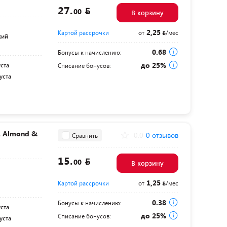
27.
00
В корзину
2,25
Картой рассрочки
от
/мес
кий
0.68
Бонусы к начислению:
до 25%
уста
Списание бонусов:
уста
A Almond &
0.0
0 отзывов
Сравнить
15.
00
В корзину
1,25
Картой рассрочки
от
/мес
0.38
Бонусы к начислению:
уста
до 25%
Списание бонусов:
уста