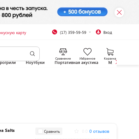
(17) 359-59-59
Вход
онусную карту
Сравнение
Избранное
Корзина
рогрили
Ноутбуки
Портативная акустика
Микроволновы
a Salts
0.0
0 отзывов
Сравнить