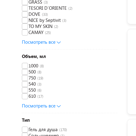
GRASS
(3)
TESORI D`ORIENTE
(2)
DOVE
(33)
NICE by Septivit
(3)
TO MY SKIN
(2)
CAMAY
(25)
Посмотреть все
Объем, мл
1000
(8)
500
(8)
750
(19)
540
(3)
550
(6)
610
(17)
Посмотреть все
Тип
Гель для душа
(170)
Соль-шиммер
(1)