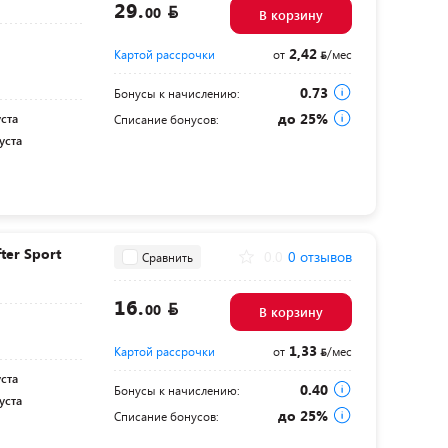
29.
00
В корзину
2,42
Картой рассрочки
от
/мес
0.73
Бонусы к начислению:
до 25%
уста
Списание бонусов:
уста
ter Sport
0.0
0 отзывов
Сравнить
16.
00
В корзину
1,33
Картой рассрочки
от
/мес
уста
0.40
Бонусы к начислению:
уста
до 25%
Списание бонусов: