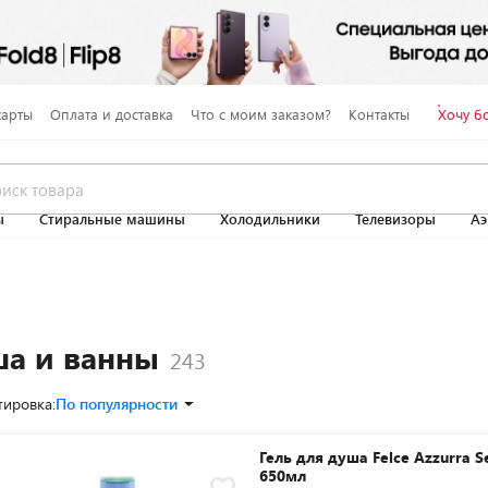
карты
Оплата и доставка
Что с моим заказом?
Контакты
Хочу б
ы
Стиральные машины
Холодильники
Телевизоры
Аэ
ша и ванны
тировка:
По популярности
Гель для душа Felce Azzurra Se
650мл