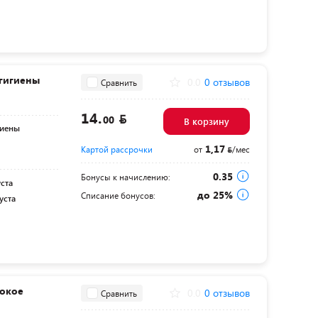
гигиены
0.0
0 отзывов
Сравнить
14.
00
В корзину
гиены
1,17
Картой рассрочки
от
/мес
0.35
Бонусы к начислению:
уста
до 25%
Списание бонусов:
уста
бокое
0.0
0 отзывов
Сравнить