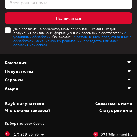
Подписаться
Даю согласие на обработку моих персональных данных для
получения рекламно-информационной рассылки в соответствии
с
условиями обработки.
Ознакомлен
с разъяснением прав, связанных с
обработкой, механизмом их реализации, последствиями дачи
согласия или отказа.
Компания
Покупателям
О нас
Сервисы
Адреса магазинов
Как сделать заказ
Акции
Новости
Оплата и доставка
Программа «Защита+»
Статьи и обзоры
Безналичный расчёт
Установка техники
Скидки и промокоды
Клуб покупателей
Cвязаться с нами
Вакансии
Обмен и возврат товара
Для игровых консолей
Белорусские товары
Что с моим заказом?
Статус ремонта
Контакты
Юридическая информация
Подписки на видеосервисы
Подарки
Выбор настроек Cookie
Дай пять добру!
Обработка персональных данных
Для мобильных устройств
Бонусы
Подарочные карты
Для компьютеров
Оплата частями
(17) 359-59-59
275@5element.by