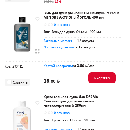
10.00
-15%
Гель для душа умывания и шампунь Рексона
MEN 3В1 АКТИВНЫЙ УГОЛЬ 490 мл
0.0
0 отзывов
Тип:
Гель для душа
Объем:
490 мл
Заказать в магазин
- 12 августа
Доставка курьером
- 12 августа
Картой рассрочки
от
1,50
/мес
Код: 293411
В корзину
18.
00
Сравнить
Крем-гель для душа Дав DERMA
Смягчающий для всей семьи
гипоаллергенный 280мл
0.0
0 отзывов
Тип:
Крем-гель
Объем:
280 мл
Заказать в магазин
- 12 августа