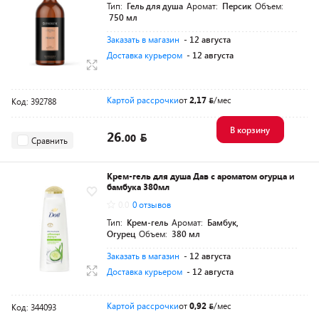
Тип:
Гель для душа
Аромат:
Персик
Объем:
750 мл
Заказать в магазин
- 12 августа
Доставка курьером
- 12 августа
Картой рассрочки
от
2,17
/мес
Код: 392788
В корзину
26.
00
Сравнить
Крем-гель для душа Дав с ароматом огурца и
бамбука 380мл
0.0
0 отзывов
Тип:
Крем-гель
Аромат:
Бамбук,
Огурец
Объем:
380 мл
Заказать в магазин
- 12 августа
Доставка курьером
- 12 августа
Картой рассрочки
от
0,92
/мес
Код: 344093