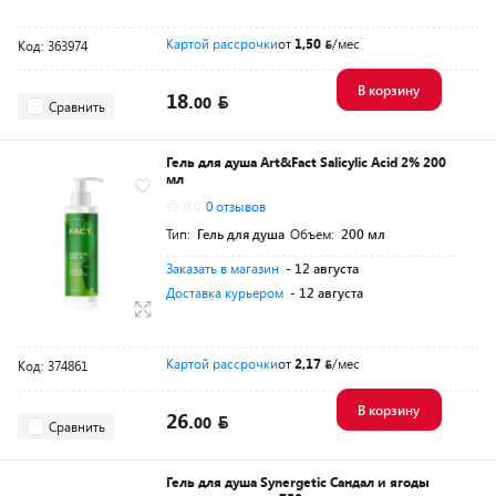
Картой рассрочки
от
1,50
/мес
Код: 363974
В корзину
18.
00
Сравнить
Гель для душа Art&Fact Salicylic Acid 2% 200
мл
0.0
0 отзывов
Тип:
Гель для душа
Объем:
200 мл
Заказать в магазин
- 12 августа
Доставка курьером
- 12 августа
Картой рассрочки
от
2,17
/мес
Код: 374861
В корзину
26.
00
Сравнить
Гель для душа Synergetic Сандал и ягоды