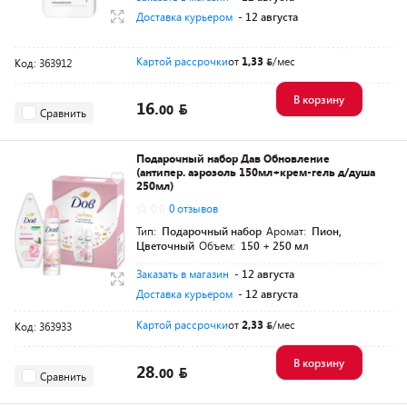
Доставка курьером
- 12 августа
Картой рассрочки
от
1,33
/мес
Код: 363912
В корзину
16.
00
Сравнить
Подарочный набор Дав Обновление
(антипер. аэрозоль 150мл+крем-гель д/душа
250мл)
0.0
0 отзывов
Тип:
Подарочный набор
Аромат:
Пион,
Цветочный
Объем:
150 + 250 мл
Заказать в магазин
- 12 августа
Доставка курьером
- 12 августа
Картой рассрочки
от
2,33
/мес
Код: 363933
В корзину
28.
00
Сравнить