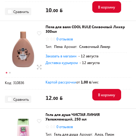
В корзину
10.
00
Сравнить
Пена для ванн COOL RULE Сливочный Ликер
300мл
0.0
0 отзывов
Тип:
Пена
Аромат:
Сливочный Ликер
Заказать в магазин
- 12 августа
Доставка курьером
- 12 августа
Картой рассрочки
от
1,00
/мес
Код: 310836
В корзину
12.
00
Сравнить
Гель для душа ЧИСТАЯ ЛИНИЯ
Увлажняющий, 250 мл
0.0
0 отзывов
Тип:
Гель для душа
Аромат:
Алоэ, Пион