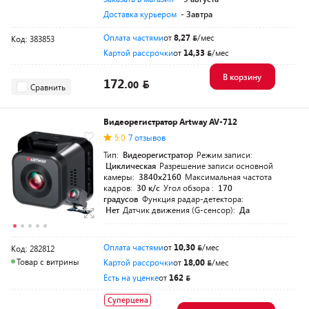
Доставка курьером
- Завтра
Оплата частями
от
8,27
/мес
Код: 383853
Картой рассрочки
от
14,33
/мес
В корзину
172.
00
Сравнить
Видеорегистратор Artway AV-712
5.0
7 отзывов
Тип:
Видеорегистратор
Режим записи:
Циклическая
Разрешение записи основной
камеры:
3840х2160
Максимальная частота
кадров:
30 к/с
Угол обзора :
170
градусов
Функция радар-детектора:
Нет
Датчик движения (G-сенсор):
Да
Оплата частями
от
10,30
/мес
Код: 282812
Товар с витрины
Картой рассрочки
от
18,00
/мес
Есть на уценке
от
162
Суперцена