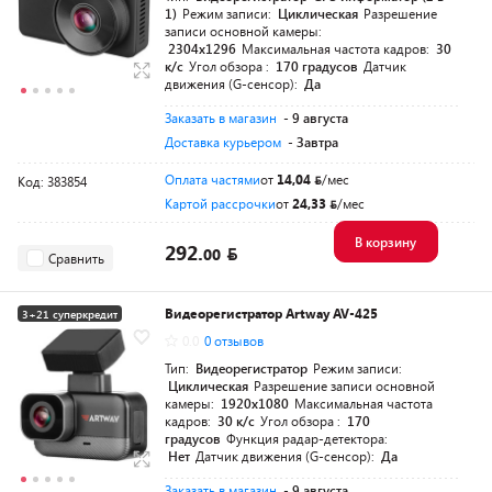
1)
Режим записи:
Циклическая
Разрешение
записи основной камеры:
2304x1296
Максимальная частота кадров:
30
к/с
Угол обзора :
170 градусов
Датчик
движения (G-сенсор):
Да
Заказать в магазин
- 9 августа
Доставка курьером
- Завтра
Оплата частями
от
14,04
/мес
Код: 383854
Картой рассрочки
от
24,33
/мес
В корзину
292.
00
Сравнить
Видеорегистратор Artway AV-425
3+21 суперкредит
0.0
0 отзывов
Тип:
Видеорегистратор
Режим записи:
Циклическая
Разрешение записи основной
камеры:
1920x1080
Максимальная частота
кадров:
30 к/с
Угол обзора :
170
градусов
Функция радар-детектора:
Нет
Датчик движения (G-сенсор):
Да
Заказать в магазин
- 9 августа