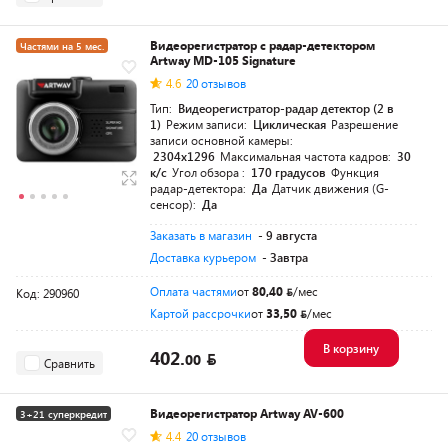
Видеорегистратор с радар-детектором
Частями на 5 мес.
Artway MD-105 Signature
4.6
20 отзывов
Тип:
Видеорегистратор-радар детектор (2 в
1)
Режим записи:
Циклическая
Разрешение
записи основной камеры:
2304x1296
Максимальная частота кадров:
30
к/с
Угол обзора :
170 градусов
Функция
радар-детектора:
Да
Датчик движения (G-
сенсор):
Да
Заказать в магазин
- 9 августа
Доставка курьером
- Завтра
Оплата частями
от
80,40
/мес
Код: 290960
Картой рассрочки
от
33,50
/мес
В корзину
402.
00
Сравнить
Видеорегистратор Artway AV-600
3+21 суперкредит
4.4
20 отзывов