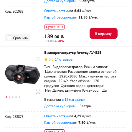
Доставка курьером
- 9 августа
Оплата частями
от
6,63
/мес
Код: 301083
Картой рассрочки
от
11,58
/мес
Суперцена
В корзину
139.
00
Сравнить
174.00
-20%
Видеорегистратор Artway AV-525
5.0
14 отзывов
Тип:
Видеорегистратор
Режим записи:
Циклическая
Разрешение записи основной
камеры:
1920x1080
Максимальная частота
кадров:
25 к/с
Угол обзора :
120
градусов
Функция радар-детектора:
Нет
Датчик движения (G-сенсор):
Да
В наличии
в 13 магазинах
Доставка курьером
- Завтра
Оплата частями
от
4,29
/мес
Код: 288878
Картой рассрочки
от
7,50
/мес
Суперцена