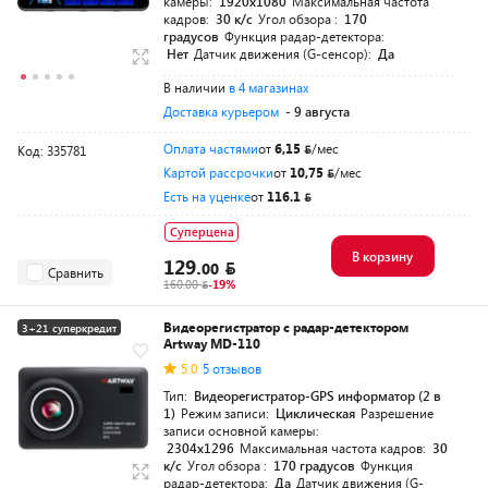
камеры:
1920x1080
Максимальная частота
кадров:
30 к/с
Угол обзора :
170
градусов
Функция радар-детектора:
Нет
Датчик движения (G-сенсор):
Да
В наличии
в 4 магазинах
Доставка курьером
- 9 августа
Оплата частями
от
6,15
/мес
Код: 335781
Картой рассрочки
от
10,75
/мес
Есть на уценке
от
116.1
Суперцена
В корзину
129.
00
Сравнить
160.00
-19%
Видеорегистратор с радар-детектором
3+21 суперкредит
Artway MD-110
5.0
5 отзывов
Тип:
Видеорегистратор-GPS информатор (2 в
1)
Режим записи:
Циклическая
Разрешение
записи основной камеры:
2304x1296
Максимальная частота кадров:
30
к/с
Угол обзора :
170 градусов
Функция
радар-детектора:
Да
Датчик движения (G-