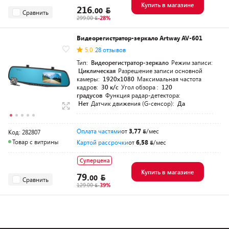
Купить в магазине
216.
00
Сравнить
299.00
-28%
Видеорегистратор-зеркало Artway AV-601
5.0
28 отзывов
Тип:
Видеорегистратор-зеркало
Режим записи:
Циклическая
Разрешение записи основной
камеры:
1920x1080
Максимальная частота
кадров:
30 к/с
Угол обзора :
120
градусов
Функция радар-детектора:
Нет
Датчик движения (G-сенсор):
Да
Оплата частями
от
3,77
/мес
Код: 282807
Товар с витрины
Картой рассрочки
от
6,58
/мес
Суперцена
Купить в магазине
79.
00
Сравнить
129.00
-39%