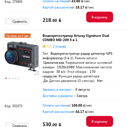
Оплата частями
от
43,60
/мес
Код: 279493
Картой рассрочки
от
18,17
/мес
В корзину
218.
00
Сравнить
Видеорегистратор Artway Signature Dual
Частями на 5 мес.
COMBO MD-209 5 в 1
5.0
2 отзыва
Тип:
Видеорегистратор-радар детектор-GPS
информатор (3 в 1)
Режим записи:
Циклическая
Разрешение записи основной
камеры:
1920x1080
Максимальная частота
кадров:
30 к/с
Угол обзора :
170
градусов
Функция радар-детектора:
Да
Датчик движения (G-сенсор):
Нет
Заказать в магазин
- 9 августа
Доставка курьером
- Завтра
Оплата частями
от
106,00
/мес
Код: 301073
Картой рассрочки
от
44,17
/мес
В корзину
530.
00
Сравнить