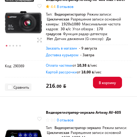
4.4
8 отзывов
Тип:
Видеорегистратор
Режим записи:
Циклическая
Разрешение записи основной
камеры:
1920x1080
Максимальная частота
кадров:
30 к/с
Угол обзора :
170
градусов
Функция радар-детектора:
Нет
Датчик движения (G-сенсор):
Да
Заказать в магазин
- 9 августа
Доставка курьером
- Завтра
Оплата частями
от
10,38
/мес
Код: 290369
Картой рассрочки
от
18,00
/мес
В корзину
216.
00
Сравнить
Видеорегистратор-зеркало Artway AV-605
0.0
0 отзывов
Тип:
Видеорегистратор-зеркало
Режим записи:
Циклическая
Разрешение записи основной