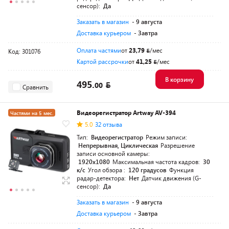
сенсор):
Да
Заказать в магазин
- 9 августа
Доставка курьером
- Завтра
Оплата частями
от
23,79
/мес
Код: 301076
Картой рассрочки
от
41,25
/мес
В корзину
495.
00
Сравнить
Видеорегистратор Artway AV-394
Частями на 5 мес.
5.0
32 отзыва
Тип:
Видеорегистратор
Режим записи:
Непрерывная, Циклическая
Разрешение
записи основной камеры:
1920x1080
Максимальная частота кадров:
30
к/с
Угол обзора :
120 градусов
Функция
радар-детектора:
Нет
Датчик движения (G-
сенсор):
Да
Заказать в магазин
- 9 августа
Доставка курьером
- Завтра