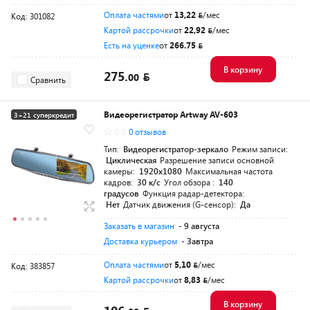
Оплата частями
от
13,22
/мес
Код: 301082
Картой рассрочки
от
22,92
/мес
Есть на уценке
от
266.75
В корзину
275.
00
Сравнить
Видеорегистратор Artway AV-603
3+21 суперкредит
0.0
0 отзывов
Тип:
Видеорегистратор-зеркало
Режим записи:
Циклическая
Разрешение записи основной
камеры:
1920x1080
Максимальная частота
кадров:
30 к/с
Угол обзора :
140
градусов
Функция радар-детектора:
Нет
Датчик движения (G-сенсор):
Да
Заказать в магазин
- 9 августа
Доставка курьером
- Завтра
Оплата частями
от
5,10
/мес
Код: 383857
Картой рассрочки
от
8,83
/мес
В корзину