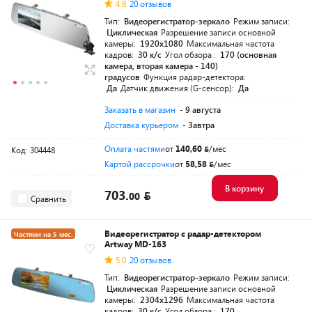
4.8
20 отзывов
Тип:
Видеорегистратор-зеркало
Режим записи:
Циклическая
Разрешение записи основной
камеры:
1920x1080
Максимальная частота
кадров:
30 к/с
Угол обзора :
170 (основная
камера, вторая камера - 140)
градусов
Функция радар-детектора:
Да
Датчик движения (G-сенсор):
Да
Заказать в магазин
- 9 августа
Доставка курьером
- Завтра
Оплата частями
от
140,60
/мес
Код: 304448
Картой рассрочки
от
58,58
/мес
В корзину
703.
00
Сравнить
Видеорегистратор с радар-детектором
Частями на 5 мес.
Artway MD-163
5.0
20 отзывов
Тип:
Видеорегистратор-зеркало
Режим записи:
Циклическая
Разрешение записи основной
камеры:
2304x1296
Максимальная частота
кадров:
30 к/с
Угол обзора :
170