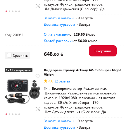
градусов
Функция радар-детектора:
Да
Датчик движения (G-сенсор):
Да
Заказать в магазин
- 9 августа
Доставка курьером
- Завтра
Оплата частями
от
129,60
/мес
Код: 290962
Картой рассрочки
от
54,00
/мес
В корзину
648.
00
Сравнить
Видеорегистратор Artway AV-396 Super Night
3+21 суперкредит
Vision
4.6
32 отзыва
Тип:
Видеорегистратор
Режим записи:
Циклическая
Разрешение записи основной
камеры:
1920x1080
Максимальная частота
кадров:
30 к/с
Угол обзора :
170
градусов
Функция радар-детектора:
Нет
Датчик движения (G-сенсор):
Да
Заказать в магазин
- 9 августа
Доставка курьером
- Завтра