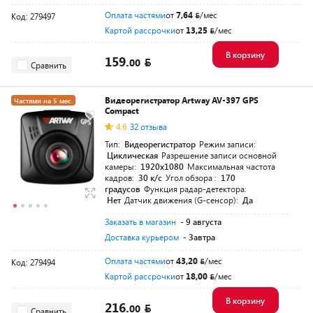
Оплата частями
от
7,64
/мес
Код: 279497
Картой рассрочки
от
13,25
/мес
В корзину
159.
00
Сравнить
Видеорегистратор Artway AV-397 GPS
Частями на 5 мес.
Compact
4.6
32 отзыва
Тип:
Видеорегистратор
Режим записи:
Циклическая
Разрешение записи основной
камеры:
1920x1080
Максимальная частота
кадров:
30 к/с
Угол обзора :
170
градусов
Функция радар-детектора:
Нет
Датчик движения (G-сенсор):
Да
Заказать в магазин
- 9 августа
Доставка курьером
- Завтра
Оплата частями
от
43,20
/мес
Код: 279494
Картой рассрочки
от
18,00
/мес
В корзину
216.
00
Сравнить