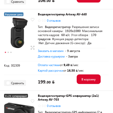
106.
00
Сравнить
Видеорегистратор Artway AV-440
Разумная цена
0.0
0 отзывов
Тип:
Видеорегистратор
Разрешение записи
основной камеры:
1920x1080
Максимальная
частота кадров:
60 к/с
Угол обзора :
170
градусов
Функция радар-детектора:
Нет
Датчик движения (G-сенсор):
Да
Заказать в магазин
- 9 августа
Доставка курьером
- Завтра
Оплата частями
от
9,49
/мес
Код: 302309
Картой рассрочки
от
16,58
/мес
В корзину
199.
00
Сравнить
Видеорегистратор-GPS информатор (2в1)
3+21 суперкредит
Artway AV-703
0.0
0 отзывов
Тип:
Видеорегистратор-GPS информатор (2 в