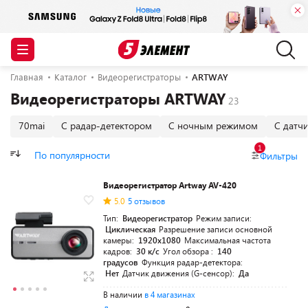
Главная
Каталог
Видеорегистраторы
ARTWAY
Видеорегистраторы ARTWAY
70mai
С радар-детектором
С ночным режимом
С датч
1
По популярности
Фильтры
Видеорегистратор Artway AV-420
5.0
5 отзывов
Тип:
Видеорегистратор
Режим записи:
Циклическая
Разрешение записи основной
камеры:
1920x1080
Максимальная частота
кадров:
30 к/с
Угол обзора :
140
градусов
Функция радар-детектора:
Нет
Датчик движения (G-сенсор):
Да
В наличии
в 4 магазинах