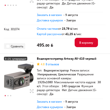
радар-детектора:
Да
Датчик движения (G-
сенсор):
Да
Заказать в магазин
- 9 августа
Доставка курьером
- Завтра
Оплата частями
от
23,79
/мес
Код: 301074
Картой рассрочки
от
41,25
/мес
В корзину
495.
00
Сравнить
Видеорегистратор Artway AV-410 черный
3+21 суперкредит
4.8
8 отзывов
Тип:
Видеорегистратор
Режим записи:
Непрерывная, Циклическая
Разрешение
записи основной камеры:
1920x1080
Максимальная частота кадров:
30
к/с
Угол обзора :
140 градусов
Функция
радар-детектора:
Нет
Датчик движения (G-
сенсор):
Да
Заказать в магазин
- 9 августа
Доставка курьером
- Завтра