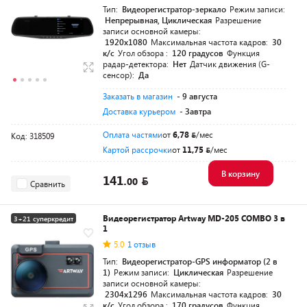
Тип:
Видеорегистратор-зеркало
Режим записи:
Непрерывная, Циклическая
Разрешение
записи основной камеры:
1920x1080
Максимальная частота кадров:
30
к/с
Угол обзора :
120 градусов
Функция
радар-детектора:
Нет
Датчик движения (G-
сенсор):
Да
Заказать в магазин
- 9 августа
Доставка курьером
- Завтра
Оплата частями
от
6,78
/мес
Код: 318509
Картой рассрочки
от
11,75
/мес
В корзину
141.
00
Сравнить
Видеорегистратор Artway MD-205 COMBO 3 в
3+21 суперкредит
1
5.0
1 отзыв
Тип:
Видеорегистратор-GPS информатор (2 в
1)
Режим записи:
Циклическая
Разрешение
записи основной камеры:
2304x1296
Максимальная частота кадров:
30
к/с
Угол обзора :
170 градусов
Функция