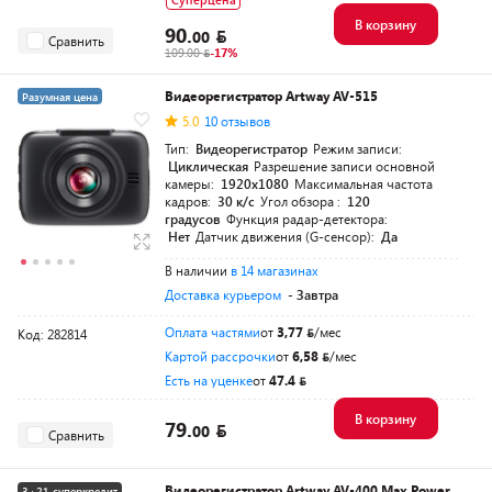
В корзину
90.
00
Сравнить
109.00
-17%
Видеорегистратор Artway AV-515
Разумная цена
5.0
10 отзывов
Тип:
Видеорегистратор
Режим записи:
Циклическая
Разрешение записи основной
камеры:
1920x1080
Максимальная частота
кадров:
30 к/с
Угол обзора :
120
градусов
Функция радар-детектора:
Нет
Датчик движения (G-сенсор):
Да
В наличии
в 14 магазинах
Доставка курьером
- Завтра
Оплата частями
от
3,77
/мес
Код: 282814
Картой рассрочки
от
6,58
/мес
Есть на уценке
от
47.4
В корзину
79.
00
Сравнить
Видеорегистратор Artway AV-400 Max Power
3+21 суперкредит