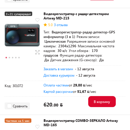
Видеорегистратор с радар-детектором
3+21 суперкредит
Artway MD-215
5.0
3 отзыва
Тип:
Видеорегистратор-радар детектор-GPS
информатор (3 в 1)
Режим записи:
Циклическая
Разрешение записи основной
камеры:
2304x1296
Максимальная частота
кадров:
30 к/с
Угол обзора :
170
градусов
Функция радар-детектора:
Да
Датчик движения (G-сенсор):
Да
Заказать в магазин
- 12 августа
Доставка курьером
- 12 августа
Оплата частями
от
29,80
/мес
Код: 301072
Картой рассрочки
от
51,67
/мес
В корзину
620.
00
Сравнить
Видеорегистратор COMBO-ЗЕРКАЛО Artway
Частями на 5 мес.
MD-165