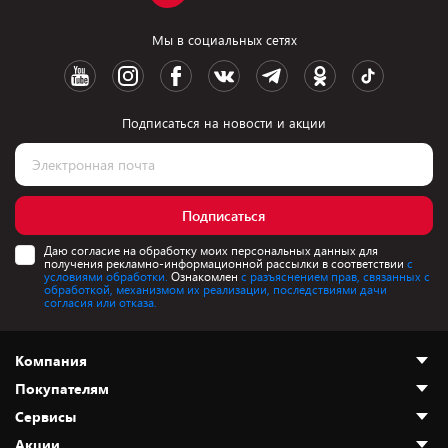
Мы в социальных сетях
Подписаться на новости и акции
Подписаться
Даю согласие на обработку моих персональных данных для
получения рекламно-информационной рассылки в соответствии
с
условиями обработки.
Ознакомлен
с разъяснением прав, связанных с
обработкой, механизмом их реализации, последствиями дачи
согласия или отказа.
Компания
Покупателям
О нас
Сервисы
Адреса магазинов
Как сделать заказ
Акции