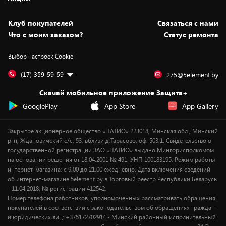
Новости
Оплата и доставка
Программа «Защита+»
Статьи и обзоры
Безналичный расчёт
Установка техники
Скидки и промокоды
Клуб покупателей
Cвязаться с нами
Вакансии
Обмен и возврат товара
Для игровых консолей
Белорусские товары
Что с моим заказом?
Статус ремонта
Контакты
Юридическая информация
Подписки на видеосервисы
Подарки
Выбор настроек Cookie
Дай пять добру!
Обработка персональных данных
Для мобильных устройств
Бонусы
Подарочные карты
Для компьютеров
Оплата частями
(17) 359-59-59
275@5element.by
Утилизация старой техники
Предзаказы
Скачай мобильное приложение Защита+
Сервисные центры
Новинки
GooglePlay
App Store
App Gallery
Уценка
Закрытое акционерное общество «ПАТИО» 223018, Минская обл., Минский
р-н, Ждановичский с/с, 53, вблизи д.Тарасово, оф. 503.1. Свидетельство о
государственной регистрации ЗАО «ПАТИО» выдано Мингорисполкомом
на основании решения от 18.04.2001 № 491. УНП 100183195. Режим работы
интернет-магазина: с 9.00 до 21.00 ежедневно. Дата включения сведений
об интернет-магазине 5element.by в Торговый реестр Республики Беларусь
- 11.04.2018, № регистрации 412542.
Номер телефона работников, уполномоченных рассматривать обращения
покупателей в соответствии с законодательством об обращениях граждан
и юридических лиц: +375172702914 - Минский районный исполнительный