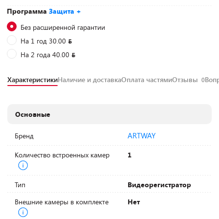
Программа
Защита +
Без расширенной гарантии
На 1 год 30.00
На 2 года 40.00
Характеристики
Наличие и доставка
Оплата частями
Отзывы
Воп
0
Основные
ARTWAY
Бренд
Количество встроенных камер
1
Тип
Видеорегистратор
Внешние камеры в комплекте
Нет