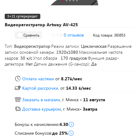
3+21 суперкредит
Видеорегистратор Artway AV-425
0.0
0 отзывов
Сравнить
Код товара: 383853
Тип:
Видеорегистратор
Режим записи:
Циклическая
Разрешение
записи основной камеры:
1920x1080
Максимальная частота
кадров:
30 к/с
Угол обзора :
170 градусов
Функция радар-
детектора:
Нет
Датчик движения (G-сенсор):
Да
Оплата частями
от
8.27
/мес
Картой рассрочки,
от
14.33
/мес
Заказать в магазин
, г. Минск
- 11 августа
Доставка курьером
, г. Минск
- Завтра
Бонусы к начислению:
4.30
Списание бонусов:
до 25%