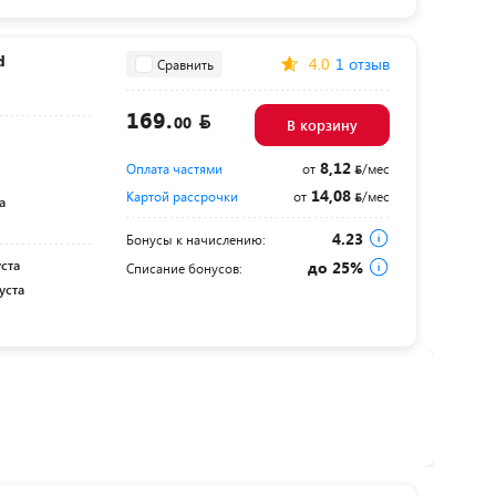
d
4.0
1 отзыв
Сравнить
169.
00
В корзину
8,12
Оплата частями
от
/мес
14,08
Картой рассрочки
от
/мес
а
4.23
Бонусы к начислению:
уста
до 25%
Списание бонусов:
уста