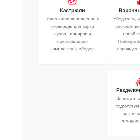
🍲
Кастрюли
Варочны
Идеальное дополнение к
Убедитесь, 
сковороде для варки
раскроет в
супов, гарниров и
новой с
приготовления
Подберит
комплексных обедов.
варочную 
Разделоч
Защитите 
подготовьт
на каче
гигиенич