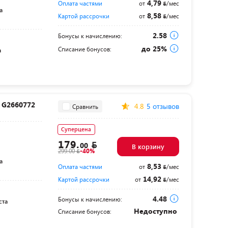
4,79
Оплата частями
от
/мес
а
8,58
Картой рассрочки
от
/мес
2.58
Бонусы к начислению:
до 25%
Списание бонусов:
а
e G2660772
4.8
5 отзывов
Сравнить
Суперцена
179.
00
В корзину
299.00
-40%
а
8,53
Оплата частями
от
/мес
14,92
Картой рассрочки
от
/мес
4.48
Бонусы к начислению:
ста
Недоступно
Списание бонусов: