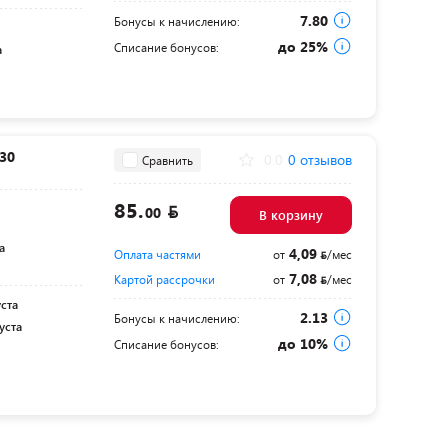
7.80
Бонусы к начислению:
до 25%
Списание бонусов:
а
30
0.0
0 отзывов
Сравнить
85.
00
В корзину
а
4,09
Оплата частями
от
/мес
7,08
Картой рассрочки
от
/мес
уста
2.13
Бонусы к начислению:
уста
до 10%
Списание бонусов: