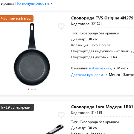
тировка:
По популярности
Сковорода TVS Origine 4N27
Частями на 5 мес.
Код товара: 321741
Тип:
Сковорода без крышки
Диаметр:
30 см
Коллекция:
TVS Origine
Подходит для индукционных плит:
Д
Подходит для духовки:
Нет
В наличии
в 9 магазинах
,
г. Минск
Доставка курьером
,
г. Минск -
Завтр
Сковорода Lara Модерн LR01
5+19 суперкредит
Код товара: 314115
Тип:
Сковорода без крышки
Диаметр:
30 см
Коллекция:
Модерн