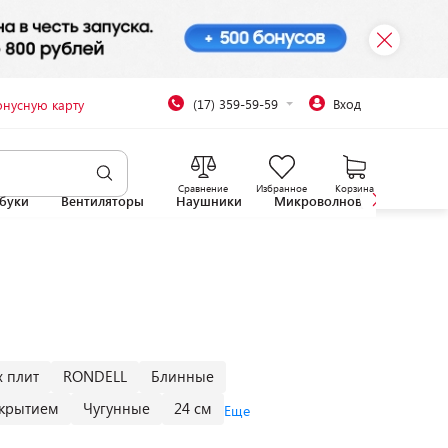
(17) 359-59-59
Вход
онусную карту
Сравнение
Избранное
Корзина
буки
Вентиляторы
Наушники
Микроволновые печи
 плит
RONDELL
Блинные
окрытием
Чугунные
24 см
Еще