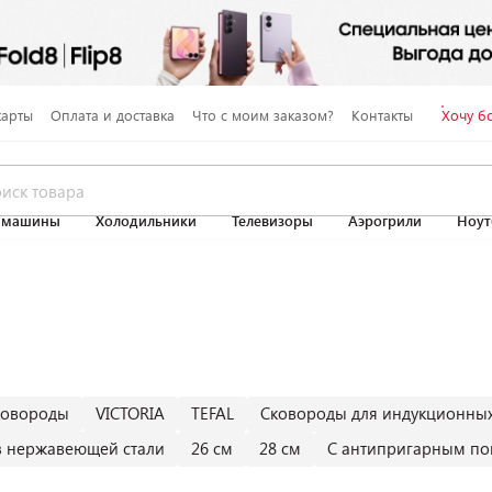
карты
Оплата и доставка
Что с моим заказом?
Контакты
Хочу б
 машины
Холодильники
Телевизоры
Аэрогрили
Ноут
ковороды
VICTORIA
TEFAL
Сковороды для индукционных
з нержавеющей стали
26 см
28 см
С антипригарным п