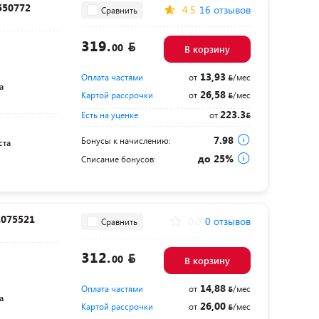
550772
4.5
16 отзывов
Сравнить
319.
00
В корзину
13,93
Оплата частями
от
/мес
а
26,58
Картой рассрочки
от
/мес
223.3
Есть на уценке
от
7.98
Бонусы к начислению:
ста
до 25%
Списание бонусов:
1075521
0.0
0 отзывов
Сравнить
312.
00
В корзину
14,88
Оплата частями
от
/мес
а
26,00
Картой рассрочки
от
/мес