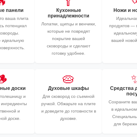
🔥
🥄

е панели
Кухонные
Ножи и н
принадлежности
что ваша плита
Идеальная
Лопатки, щипцы и венчики,
есь потенциал
продуктов — 
которые не повредят
ковороды.
идеальному
покрытие вашей
е идеальную
вашей новой
сковороды и сделают
поверхность.
готовку удобнее.
🪵
🥧
ные доски
Духовые шкафы
Средства 
пос
столешницу и
Для сковород со съемной
Сохраните ва
е ингредиенты
ручкой. Обжарьте на плите
в идеальном
ственной и
и доведите до готовности в
Специальны
ной доске.
духовке.
для бережн