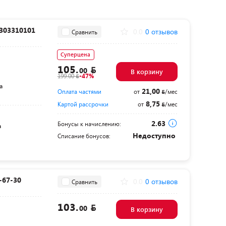
9303310101
0.0
0 отзывов
Сравнить
Суперцена
105.
00
В корзину
199.00
-47%
а
21,00
Оплата частями
от
/мес
8,75
Картой рассрочки
от
/мес
2.63
Бонусы к начислению:
а
Недоступно
Списание бонусов:
-67-30
0.0
0 отзывов
Сравнить
103.
00
В корзину