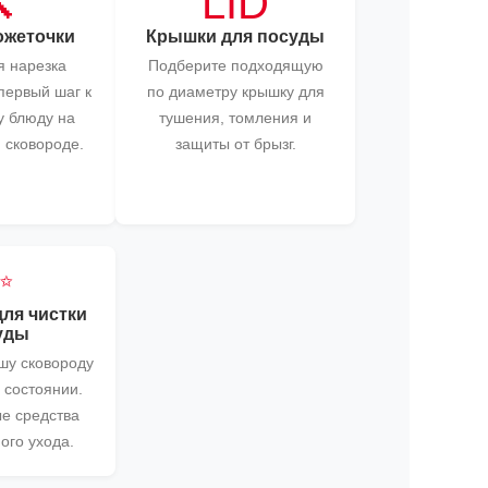

LID
ожеточки
Крышки для посуды
 нарезка
Подберите подходящую
первый шаг к
по диаметру крышку для
 блюду на
тушения, томления и
 сковороде.
защиты от брызг.
✨
для чистки
уды
шу сковороду
 состоянии.
е средства
ого ухода.