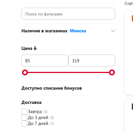
Сор
Наличие в магазинах
Минска
ул. Мстиславца, 11 (ТЦ «Dana Mall», 3
этаж)
(2)
Цена
ул. Корженевского, 26 (ТЦ «Корона», 1
этаж)
(3)
д. Боровая, 7а (ТЦ «Боро», 1 этаж)
(2)
ул. Притыцкого, 156 (ТЦ «GreenCity», 2
этаж)
(2)
д. Боровая, 74а (ТЦ «Экспобел»)
(1)
пр-т Победителей, 9 (ТРЦ «Галерея
Доступно списание бонусов
Минск», 4 этаж)
(1)
Доставка
Завтра
(3)
До 3 дней
(5)
До 7 дней
(7)