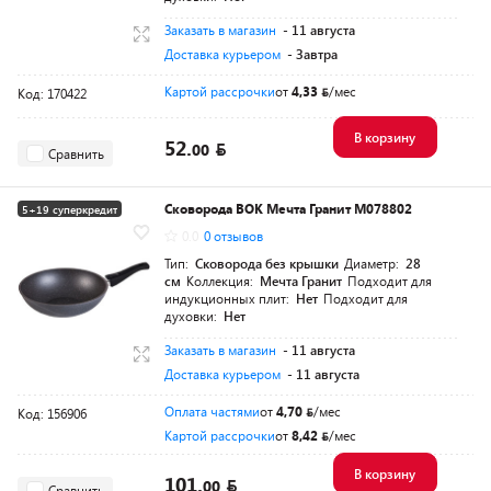
Заказать в магазин
- 11 августа
Доставка курьером
- Завтра
Картой рассрочки
от
4,33
/мес
Код: 170422
В корзину
52.
00
Сравнить
Сковорода ВОК Мечта Гранит M078802
5+19 суперкредит
0.0
0 отзывов
Тип:
Сковорода без крышки
Диаметр:
28
см
Коллекция:
Мечта Гранит
Подходит для
индукционных плит:
Нет
Подходит для
духовки:
Нет
Заказать в магазин
- 11 августа
Доставка курьером
- 11 августа
Оплата частями
от
4,70
/мес
Код: 156906
Картой рассрочки
от
8,42
/мес
В корзину
101.
00
Сравнить