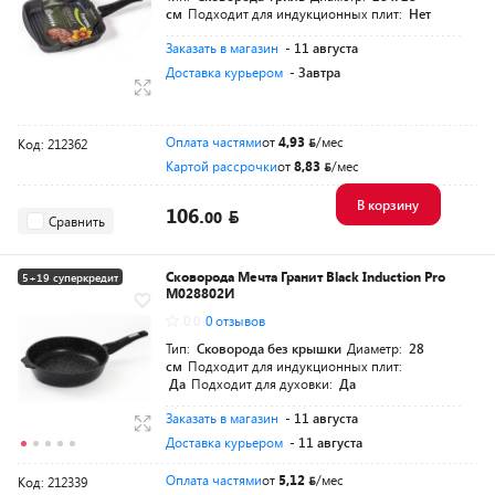
см
Подходит для индукционных плит:
Нет
Заказать в магазин
- 11 августа
Доставка курьером
- Завтра
Оплата частями
от
4,93
/мес
Код: 212362
Картой рассрочки
от
8,83
/мес
В корзину
106.
00
Сравнить
Сковорода Мечта Гранит Black Induction Pro
5+19 суперкредит
M028802И
0.0
0 отзывов
Тип:
Сковорода без крышки
Диаметр:
28
см
Подходит для индукционных плит:
Да
Подходит для духовки:
Да
Заказать в магазин
- 11 августа
Доставка курьером
- 11 августа
Оплата частями
от
5,12
/мес
Код: 212339