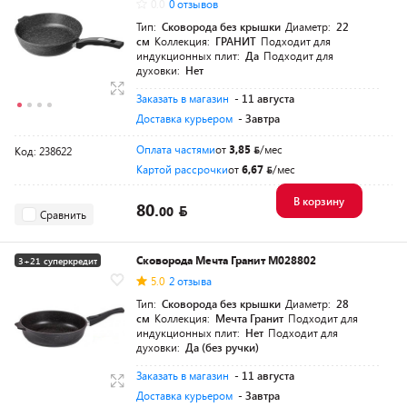
0.0
0 отзывов
Тип:
Сковорода без крышки
Диаметр:
22
см
Коллекция:
ГРАНИТ
Подходит для
индукционных плит:
Да
Подходит для
духовки:
Нет
Заказать в магазин
- 11 августа
Доставка курьером
- Завтра
Оплата частями
от
3,85
/мес
Код: 238622
Картой рассрочки
от
6,67
/мес
В корзину
80.
00
Сравнить
Сковорода Мечта Гранит M028802
3+21 суперкредит
5.0
2 отзыва
Тип:
Сковорода без крышки
Диаметр:
28
см
Коллекция:
Мечта Гранит
Подходит для
индукционных плит:
Нет
Подходит для
духовки:
Да (без ручки)
Заказать в магазин
- 11 августа
Доставка курьером
- Завтра