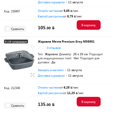
Доставка курьером
- 11 августа
Оплата частями
от
5,05
/мес
Код: 156907
Картой рассрочки
от
8,75
/мес
В корзину
105.
00
Сравнить
Жаровня Мечта Premium Grey M38901
5+19 суперкредит
0.0
0 отзывов
Тип:
Жаровня
Диаметр:
26 х 26 см
Подходит
для индукционных плит:
Нет
Подходит для
духовки:
Да
Заказать в магазин
- 11 августа
Доставка курьером
- 11 августа
Оплата частями
от
6,28
/мес
Код: 212346
Картой рассрочки
от
11,25
/мес
В корзину
135.
00
Сравнить