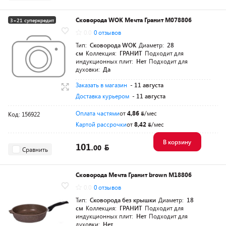
Сковорода WOK Мечта Гранит M078806
3+21 суперкредит
0.0
0 отзывов
Тип:
Сковорода WOK
Диаметр:
28
см
Коллекция:
ГРАНИТ
Подходит для
индукционных плит:
Нет
Подходит для
духовки:
Да
Заказать в магазин
- 11 августа
Доставка курьером
- 11 августа
Оплата частями
от
4,86
/мес
Код: 156922
Картой рассрочки
от
8,42
/мес
В корзину
101.
00
Сравнить
Сковорода Мечта Гранит brown M18806
0.0
0 отзывов
Тип:
Сковорода без крышки
Диаметр:
18
см
Коллекция:
ГРАНИТ
Подходит для
индукционных плит:
Нет
Подходит для
духовки:
Нет