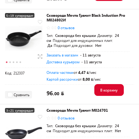
Сковорода Мечта Гранит Black Induction Pro
5+19 суперкредит
M024802И
0.0
0 отзывов
Тип:
Сковорода без крышки
Диаметр:
24
см
Подходит для индукционных плит:
Да
Подходит для духовки:
Нет
Заказать в магазин
- 11 августа
Доставка курьером
- 11 августа
Оплата частями
от
4,47
/мес
Код: 212337
Картой рассрочки
от
8,00
/мес
В корзину
96.
00
Сравнить
Сковорода Мечта Гранит M024701
3+21 суперкредит
0.0
0 отзывов
Тип:
Сковорода без крышки
Диаметр:
24
см
Подходит для индукционных плит:
Нет