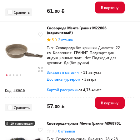
В корзину
61.
00
Сравнить
Сковорода Мечта Гранит M22806
(коричневый)
5.0
2 отзыва
Тип:
Сковорода без крышки
Диаметр:
22
см
Коллекция:
ГРАНИТ
Подходит для
индукционных плит:
Нет
Подходит для
духовки:
Да (без ручки)
Заказать в магазин
- 11 августа
Доставка курьером
- Завтра
Картой рассрочки
от
4,75
/мес
Код: 238616
В корзину
57.
00
Сравнить
Сковорода-гриль Мечта Гранит M068701
5+19 суперкредит
0.0
0 отзывов
Тип:
Сковорода-гриль
Диаметр:
28 х 28