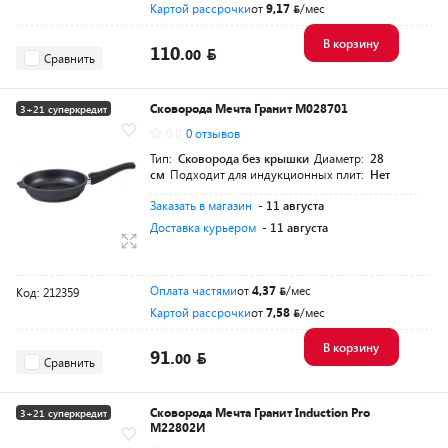
Картой рассрочки
от
9,17
/мес
В корзину
110.
00
Сравнить
Сковорода Мечта Гранит M028701
3+21 суперкредит
0.0
0 отзывов
Тип:
Сковорода без крышки
Диаметр:
28
см
Подходит для индукционных плит:
Нет
Заказать в магазин
- 11 августа
Доставка курьером
- 11 августа
Оплата частями
от
4,37
/мес
Код: 212359
Картой рассрочки
от
7,58
/мес
В корзину
91.
00
Сравнить
Сковорода Мечта Гранит Induction Pro
3+21 суперкредит
М22802И