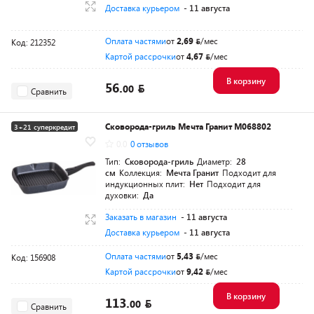
Доставка курьером
- 11 августа
Оплата частями
от
2,69
/мес
Код: 212352
Картой рассрочки
от
4,67
/мес
В корзину
56.
00
Сравнить
Сковорода-гриль Мечта Гранит M068802
3+21 суперкредит
0.0
0 отзывов
Тип:
Сковорода-гриль
Диаметр:
28
см
Коллекция:
Мечта Гранит
Подходит для
индукционных плит:
Нет
Подходит для
духовки:
Да
Заказать в магазин
- 11 августа
Доставка курьером
- 11 августа
Оплата частями
от
5,43
/мес
Код: 156908
Картой рассрочки
от
9,42
/мес
В корзину
113.
00
Сравнить