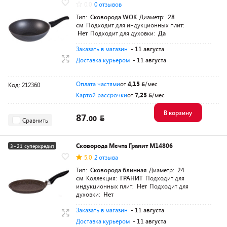
0.0
0 отзывов
Тип:
Сковорода WOK
Диаметр:
28
см
Подходит для индукционных плит:
Нет
Подходит для духовки:
Да
Заказать в магазин
- 11 августа
Доставка курьером
- 11 августа
Оплата частями
от
4,15
/мес
Код: 212360
Картой рассрочки
от
7,25
/мес
В корзину
87.
00
Сравнить
Сковорода Мечта Гранит M14806
3+21 суперкредит
5.0
2 отзыва
Тип:
Сковорода блинная
Диаметр:
24
см
Коллекция:
ГРАНИТ
Подходит для
индукционных плит:
Нет
Подходит для
духовки:
Нет
Заказать в магазин
- 11 августа
Доставка курьером
- 11 августа