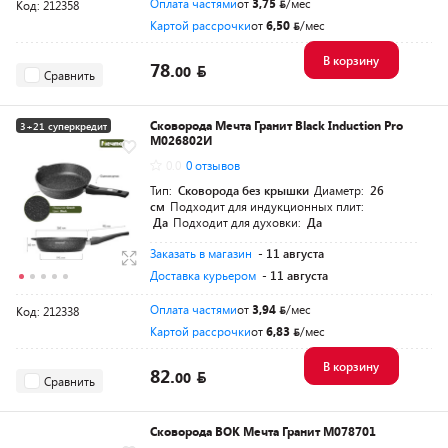
Оплата частями
от
3,75
/мес
Код: 212358
Картой рассрочки
от
6,50
/мес
В корзину
78.
00
Сравнить
Сковорода Мечта Гранит Black Induction Pro
3+21 суперкредит
M026802И
0.0
0 отзывов
Тип:
Сковорода без крышки
Диаметр:
26
см
Подходит для индукционных плит:
Да
Подходит для духовки:
Да
Заказать в магазин
- 11 августа
Доставка курьером
- 11 августа
Оплата частями
от
3,94
/мес
Код: 212338
Картой рассрочки
от
6,83
/мес
В корзину
82.
00
Сравнить
Сковорода ВОК Мечта Гранит M078701