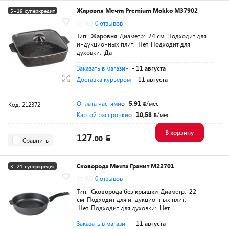
Жаровня Мечта Premium Mokko M37902
5+19 суперкредит
0.0
0 отзывов
Тип:
Жаровня
Диаметр:
24 см
Подходит для
индукционных плит:
Нет
Подходит для
духовки:
Да
Заказать в магазин
- 11 августа
Доставка курьером
- 11 августа
Оплата частями
от
5,91
/мес
Код: 212372
Картой рассрочки
от
10,58
/мес
В корзину
127.
00
Сравнить
Сковорода Мечта Гранит M22701
3+21 суперкредит
0.0
0 отзывов
Тип:
Сковорода без крышки
Диаметр:
22
см
Подходит для индукционных плит:
Нет
Подходит для духовки:
Нет
Заказать в магазин
- 11 августа