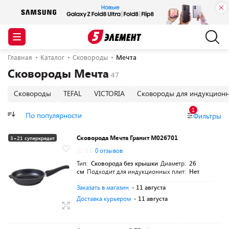
Главная
Каталог
Сковороды
Мечта
Сковороды Мечта
Сковороды
TEFAL
VICTORIA
Сковороды для индукционн
1
По популярности
Фильтры
Сковорода Мечта Гранит M026701
3+21 суперкредит
0.0
0 отзывов
Тип:
Сковорода без крышки
Диаметр:
26
см
Подходит для индукционных плит:
Нет
Заказать в магазин
- 11 августа
Доставка курьером
- 11 августа