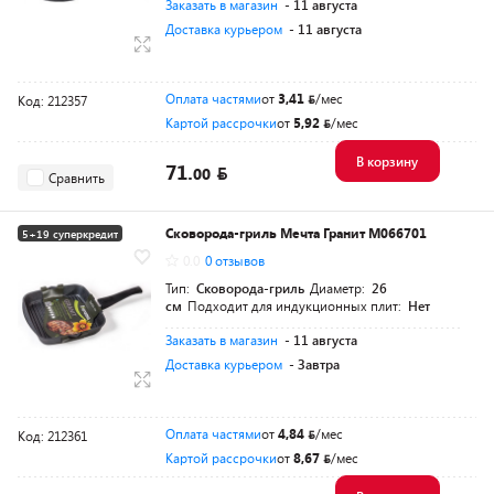
Заказать в магазин
- 11 августа
Доставка курьером
- 11 августа
Оплата частями
от
3,41
/мес
Код: 212357
Картой рассрочки
от
5,92
/мес
В корзину
71.
00
Сравнить
Сковорода-гриль Мечта Гранит M066701
5+19 суперкредит
0.0
0 отзывов
Тип:
Сковорода-гриль
Диаметр:
26
см
Подходит для индукционных плит:
Нет
Заказать в магазин
- 11 августа
Доставка курьером
- Завтра
Оплата частями
от
4,84
/мес
Код: 212361
Картой рассрочки
от
8,67
/мес