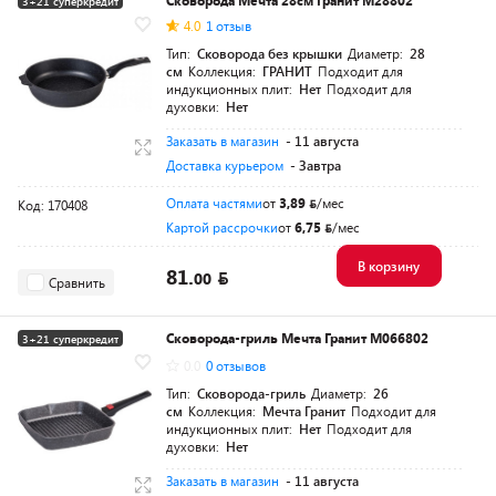
Сковорода Мечта 28см Гранит M28802
3+21 суперкредит
4.0
1 отзыв
Тип:
Сковорода без крышки
Диаметр:
28
см
Коллекция:
ГРАНИТ
Подходит для
индукционных плит:
Нет
Подходит для
духовки:
Нет
Заказать в магазин
- 11 августа
Доставка курьером
- Завтра
Оплата частями
от
3,89
/мес
Код: 170408
Картой рассрочки
от
6,75
/мес
В корзину
81.
00
Сравнить
Сковорода-гриль Мечта Гранит M066802
3+21 суперкредит
0.0
0 отзывов
Тип:
Сковорода-гриль
Диаметр:
26
см
Коллекция:
Мечта Гранит
Подходит для
индукционных плит:
Нет
Подходит для
духовки:
Нет
Заказать в магазин
- 11 августа