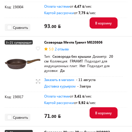
Оплата частями
от
4,47
/мес
Код: 156904
Картой рассрочки
от
7,75
/мес
В корзину
93.
00
Сравнить
Сковорода Мечта Гранит M020806
3+21 суперкредит
5.0
2 отзыва
Тип:
Сковорода без крышки
Диаметр:
20
см
Коллекция:
ГРАНИТ
Подходит для
индукционных плит:
Нет
Подходит для
духовки:
Да
Заказать в магазин
- 11 августа
Доставка курьером
- Завтра
Оплата частями
от
3,41
/мес
Код: 156917
Картой рассрочки
от
5,92
/мес
В корзину
71.
00
Сравнить