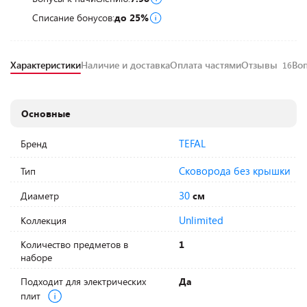
Списание бонусов:
до 25%
Характеристики
Наличие и доставка
Оплата частями
Отзывы
Во
16
Основные
TEFAL
Бренд
Сковорода без крышки
Тип
30
Диаметр
см
Unlimited
Коллекция
Количество предметов в
1
наборе
Подходит для электрических
Да
плит