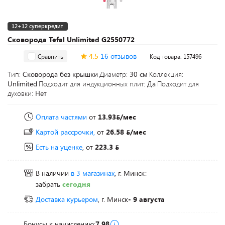
12+12 суперкредит
Сковорода Tefal Unlimited G2550772
4.5
16 отзывов
Сравнить
Код товара: 157496
Тип:
Сковорода без крышки
Диаметр:
30 см
Коллекция:
Unlimited
Подходит для индукционных плит:
Да
Подходит для
духовки:
Нет
Оплата частями
от
13.93
/мес
Картой рассрочки,
от
26.58
/мес
Есть на уценке
, от
223.3
В наличии
в 3 магазинах
, г. Минск:
забрать
сегодня
Доставка курьером
, г. Минск
- 9 августа
Бонусы к начислению:
7.98