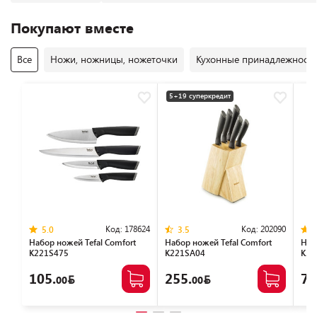
Покупают вместе
Все
Ножи, ножницы, ножеточки
Кухонные принадлежност
5+19 суперкредит
Код:
178624
Код:
202090
5.0
3.5
Набор ножей Tefal Сomfort
Набор ножей Tefal Comfort
Набо
K221S475
K221SA04
K22
105.
255.
75
00
00