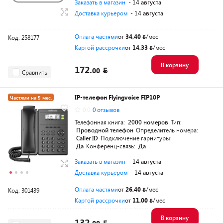
Заказать в магазин
- 14 августа
Доставка курьером
- 14 августа
Оплата частями
от
34,40
/мес
Код: 258177
Картой рассрочки
от
14,33
/мес
В корзину
172.
00
Сравнить
IP-телефон Flyingvoice FIP10P
Частями на 5 мес.
0.0
0 отзывов
Телефонная книга:
2000 номеров
Тип:
Проводной телефон
Определитель номера:
Caller ID
Подключение гарнитуры:
Да
Конференц-связь:
Да
Заказать в магазин
- 14 августа
Доставка курьером
- 14 августа
Оплата частями
от
26,40
/мес
Код: 301439
Картой рассрочки
от
11,00
/мес
В корзину
132.