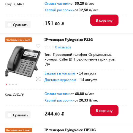
Оплата частями
от
30,20
/мес
Код: 301440
Картой рассрочки
от
12,58
/мес
В корзину
151.
00
Сравнить
IP-телефон Flyingvoice P22G
Частями на 5 мес.
0.0
0 отзывов
Тип:
Проводной телефон
Определитель
номера:
Caller ID
Подключение гарнитуры:
Да
Заказать в магазин
- 14 августа
Доставка курьером
- 14 августа
Оплата частями
от
48,80
/мес
Код: 258179
Картой рассрочки
от
20,33
/мес
В корзину
244.
00
Сравнить
IP-телефон Flyingvoice FIP13G
Частями на 5 мес.