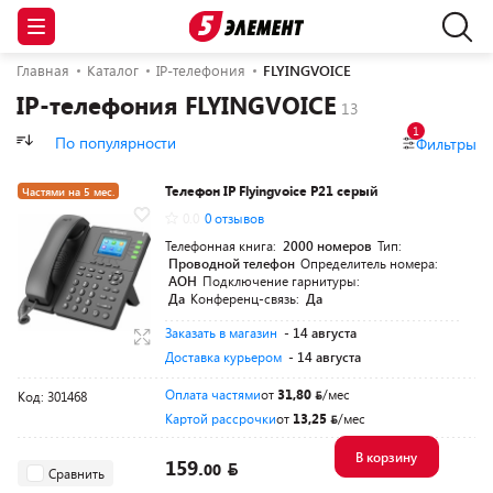
Главная
Каталог
IP-телефония
FLYINGVOICE
IP-телефония FLYINGVOICE
1
По популярности
Фильтры
Телефон IP Flyingvoice P21 серый
Частями на 5 мес.
0.0
0 отзывов
Телефонная книга:
2000 номеров
Тип:
Проводной телефон
Определитель номера:
АОН
Подключение гарнитуры:
Да
Конференц-связь:
Да
Заказать в магазин
- 14 августа
Доставка курьером
- 14 августа
Оплата частями
от
31,80
/мес
Код: 301468
Картой рассрочки
от
13,25
/мес
В корзину
159.
00
Сравнить