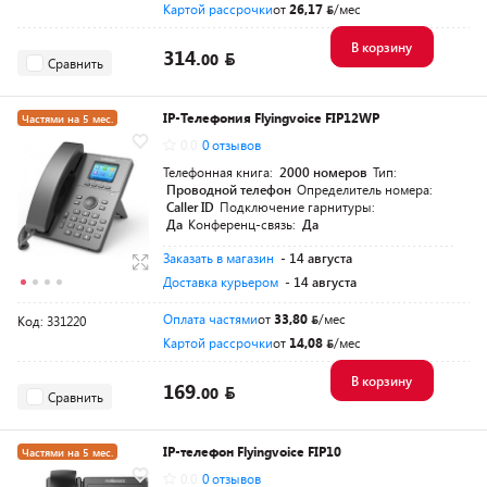
Картой рассрочки
от
26,17
/мес
В корзину
314.
00
Сравнить
IP-Телефония Flyingvoice FIP12WP
Частями на 5 мес.
0.0
0 отзывов
Телефонная книга:
2000 номеров
Тип:
Проводной телефон
Определитель номера:
Caller ID
Подключение гарнитуры:
Да
Конференц-связь:
Да
Заказать в магазин
- 14 августа
Доставка курьером
- 14 августа
Оплата частями
от
33,80
/мес
Код: 331220
Картой рассрочки
от
14,08
/мес
В корзину
169.
00
Сравнить
IP-телефон Flyingvoice FIP10
Частями на 5 мес.
0.0
0 отзывов