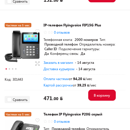
00
Сравнить
IP-телефон Flyingvoice FIP15G Plus
Частями на 5 мес.
0.0
0 отзывов
Телефонная книга:
2000 номеров
Тип:
Проводной телефон
Определитель номера:
Caller ID
Подключение гарнитуры:
Да
Конференц-связь:
Да
Заказать в магазин
- 14 августа
Доставка курьером
- 14 августа
Оплата частями
от
94,20
/мес
Код: 301443
Картой рассрочки
от
39,25
/мес
В корзину
471.
00
Сравнить
Телефон IP Flyingvoice P20G серый
Частями на 5 мес.
0.0
0 отзывов
Тип:
Проводной телефон
Определитель