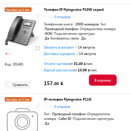
Телефон IP Flyingvoice P10W серый
Частями на 5 мес.
0.0
0 отзывов
Телефонная книга:
2000 номеров
Тип:
Проводной телефон
Определитель номера:
АОН
Подключение гарнитуры:
Да
Конференц-связь:
Да
Заказать в магазин
- 14 августа
Доставка курьером
- 14 августа
Оплата частями
от
31,40
/мес
Код: 301465
Картой рассрочки
от
13,08
/мес
В корзину
157.
00
Сравнить
IP-телефон Flyingvoice P11G
Частями на 5 мес.
0.0
0 отзывов
Тип:
Проводной телефон
Определитель
номера:
Caller ID
Подключение гарнитуры:
Да