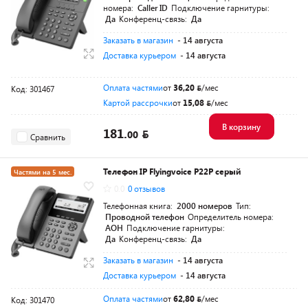
номера:
Caller ID
Подключение гарнитуры:
Да
Конференц-связь:
Да
Заказать в магазин
- 14 августа
Доставка курьером
- 14 августа
Оплата частями
от
36,20
/мес
Код: 301467
Картой рассрочки
от
15,08
/мес
В корзину
181.
00
Сравнить
Телефон IP Flyingvoice P22P серый
Частями на 5 мес.
0.0
0 отзывов
Телефонная книга:
2000 номеров
Тип:
Проводной телефон
Определитель номера:
АОН
Подключение гарнитуры:
Да
Конференц-связь:
Да
Заказать в магазин
- 14 августа
Доставка курьером
- 14 августа
Оплата частями
от
62,80
/мес
Код: 301470