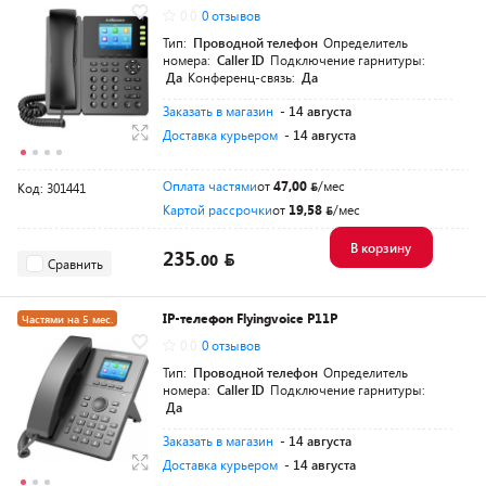
0.0
0 отзывов
Тип:
Проводной телефон
Определитель
номера:
Caller ID
Подключение гарнитуры:
Да
Конференц-связь:
Да
Заказать в магазин
- 14 августа
Доставка курьером
- 14 августа
Оплата частями
от
47,00
/мес
Код: 301441
Картой рассрочки
от
19,58
/мес
В корзину
235.
00
Сравнить
IP-телефон Flyingvoice P11P
Частями на 5 мес.
0.0
0 отзывов
Тип:
Проводной телефон
Определитель
номера:
Caller ID
Подключение гарнитуры:
Да
Заказать в магазин
- 14 августа
Доставка курьером
- 14 августа