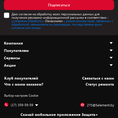
Подписаться
Даю согласие на обработку моих персональных данных для
получения рекламно-информационной рассылки в соответствии
с
условиями обработки.
Ознакомлен
с разъяснением прав, связанных с
обработкой, механизмом их реализации, последствиями дачи
согласия или отказа.
Компания
Покупателям
О нас
Сервисы
Адреса магазинов
Как сделать заказ
Акции
Новости
Оплата и доставка
Программа «Защита+»
Статьи и обзоры
Безналичный расчёт
Установка техники
Скидки и промокоды
Клуб покупателей
Cвязаться с нами
Вакансии
Обмен и возврат товара
Для игровых консолей
Белорусские товары
Что с моим заказом?
Статус ремонта
Контакты
Юридическая информация
Подписки на видеосервисы
Подарки
Выбор настроек Cookie
Дай пять добру!
Обработка персональных данных
Для мобильных устройств
Бонусы
Подарочные карты
Для компьютеров
Оплата частями
(17) 359-59-59
275@5element.by
Утилизация старой техники
Предзаказы
Скачай мобильное приложение Защита+