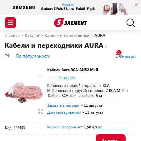
Главная
Каталог
Кабели и переходники
AURA
Кабели и переходники AURA
1
По популярности
Фильтры
Кабель Aura RCA-AN52 MkII
0.0
0 отзывов
Коннектор с одной стороны:
2 RCA
M
Коннектор с другой стороны:
2 RCA M
Тип:
Кабель RCA
Длина кабеля:
5 м
Заказать в магазин
- 11 августа
Доставка курьером
- 11 августа
Картой рассрочки
от
1,58
/мес
Код: 226433
В корзину