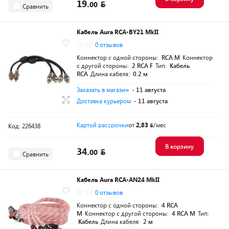
19.
00
Сравнить
Кабель Aura RCA-BY21 MkII
0.0
0 отзывов
Коннектор с одной стороны:
RCA M
Коннектор
с другой стороны:
2 RCA F
Тип:
Кабель
RCA
Длина кабеля:
0.2 м
Заказать в магазин
- 11 августа
Доставка курьером
- 11 августа
Картой рассрочки
от
2,83
/мес
Код: 226438
В корзину
34.
00
Сравнить
Кабель Aura RCA-AN24 MkII
0.0
0 отзывов
Коннектор с одной стороны:
4 RCA
M
Коннектор с другой стороны:
4 RCA M
Тип:
Кабель
Длина кабеля:
2 м