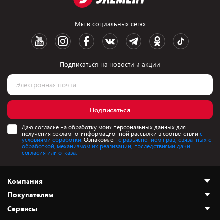
Мы в социальных сетях
Подписаться на новости и акции
Подписаться
Даю согласие на обработку моих персональных данных для
получения рекламно-информационной рассылки в соответствии
с
условиями обработки.
Ознакомлен
с разъяснением прав, связанных с
обработкой, механизмом их реализации, последствиями дачи
согласия или отказа.
Компания
Покупателям
О нас
Сервисы
Адреса магазинов
Как сделать заказ