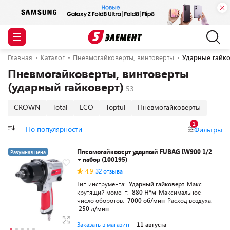
Главная
Каталог
Пневмогайковерты, винтоверты
Ударные гайк
Пневмогайковерты, винтоверты
(ударный гайковерт)
CROWN
Total
ECO
Toptul
Пневмогайковерты
1
По популярности
Фильтры
Пневмогайковерт ударный FUBAG IW900 1/2
Разумная цена
+ набор (100195)
4.9
32 отзыва
Тип инструмента:
Ударный гайковерт
Макс.
крутящий момент:
880 Н*м
Максимальное
число оборотов:
7000 об/мин
Расход воздуха:
250 л/мин
Заказать в магазин
- 11 августа