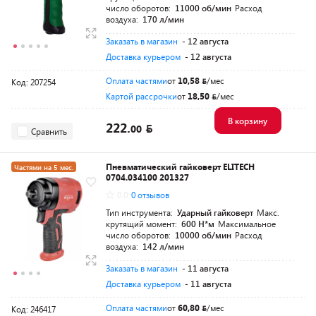
число оборотов:
11000 об/мин
Расход
воздуха:
170 л/мин
Заказать в магазин
- 12 августа
Доставка курьером
- 12 августа
Оплата частями
от
10,58
/мес
Код: 207254
Картой рассрочки
от
18,50
/мес
В корзину
222.
00
Сравнить
Пневматический гайковерт ELITECH
Частями на 5 мес.
0704.034100 201327
Разумная цена
0.0
0 отзывов
Тип инструмента:
Ударный гайковерт
Макс.
крутящий момент:
600 Н*м
Максимальное
число оборотов:
10000 об/мин
Расход
воздуха:
142 л/мин
Заказать в магазин
- 11 августа
Доставка курьером
- 11 августа
Оплата частями
от
60,80
/мес
Код: 246417