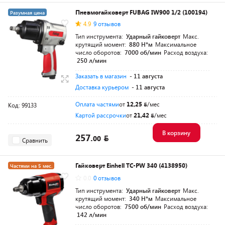
Пневмогайковерт FUBAG IW900 1/2 (100194)
Разумная цена
4.9
9 отзывов
Тип инструмента:
Ударный гайковерт
Макс.
крутящий момент:
880 Н*м
Максимальное
число оборотов:
7000 об/мин
Расход воздуха:
250 л/мин
Заказать в магазин
- 11 августа
Доставка курьером
- 11 августа
Оплата частями
от
12,25
/мес
Код: 99133
Картой рассрочки
от
21,42
/мес
В корзину
257.
00
Сравнить
Гайковерт Einhell TC-PW 340 (4138950)
Частями на 5 мес.
0.0
0 отзывов
Разумная цена
Тип инструмента:
Ударный гайковерт
Макс.
крутящий момент:
340 Н*м
Максимальное
число оборотов:
7500 об/мин
Расход воздуха:
142 л/мин