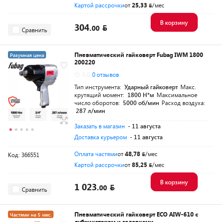
Картой рассрочки
от
25,33
/мес
В корзину
304.
00
Сравнить
Пневматический гайковерт Fubag IWM 1800
Разумная цена
200220
0.0
0 отзывов
Тип инструмента:
Ударный гайковерт
Макс.
крутящий момент:
1800 Н*м
Максимальное
число оборотов:
5000 об/мин
Расход воздуха:
287 л/мин
Заказать в магазин
- 11 августа
Доставка курьером
- 11 августа
Оплата частями
от
48,78
/мес
Код: 366551
Картой рассрочки
от
85,25
/мес
В корзину
1 023.
00
Сравнить
Пневматический гайковерт ECO AIW-610 с
Частями на 5 мес.
лубрикатором и головками