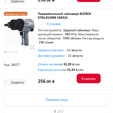
00
Сравнить
Пневматический гайковерт ELITECH
Частями на 5 мес.
0704.013000 186324
Разумная цена
0.0
0 отзывов
Тип инструмента:
Ударный гайковерт
Макс.
крутящий момент:
680 Н*м
Максимальное
число оборотов:
7000 об/мин
Расход воздуха:
198 л/мин
Заказать в магазин
- 11 августа
Доставка курьером
- 11 августа
Оплата частями
от
51,20
/мес
Код: 246277
Картой рассрочки
от
21,33
/мес
В корзину
256.
00
Сравнить
Показать еще
1
2
3