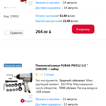
Заказать в магазин
- 14 августа
Доставка курьером
- 14 августа
Оплата частями
от
52,80
/мес
Код: 174313
Картой рассрочки
от
22,00
/мес
В корзину
264.
00
Сравнить
Пневмогайковерт FUBAG PW312 1/2 "
Разумная цена
(100109) + набор
1.0
1 отзыв
Тип инструмента:
Ударный гайковерт
Макс.
крутящий момент:
312 Н*м
Максимальное
число оборотов:
7000 об/мин
Расход воздуха:
158 л/мин
Заказать в магазин
- 11 августа
Видео
Доставка курьером
- 11 августа