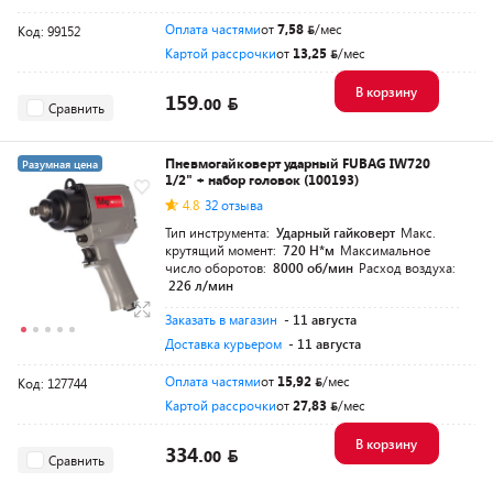
Оплата частями
от
7,58
/мес
Код: 99152
Картой рассрочки
от
13,25
/мес
В корзину
159.
00
Сравнить
Пневмогайковерт ударный FUBAG IW720
Разумная цена
1/2" + набор головок (100193)
4.8
32 отзыва
Тип инструмента:
Ударный гайковерт
Макс.
крутящий момент:
720 Н*м
Максимальное
число оборотов:
8000 об/мин
Расход воздуха:
226 л/мин
Заказать в магазин
- 11 августа
Доставка курьером
- 11 августа
Оплата частями
от
15,92
/мес
Код: 127744
Картой рассрочки
от
27,83
/мес
В корзину
334.
00
Сравнить