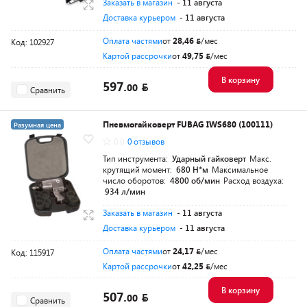
Заказать в магазин
- 11 августа
Доставка курьером
- 11 августа
Оплата частями
от
28,46
/мес
Код: 102927
Картой рассрочки
от
49,75
/мес
В корзину
597.
00
Сравнить
Пневмогайковерт FUBAG IWS680 (100111)
Разумная цена
0.0
0 отзывов
Тип инструмента:
Ударный гайковерт
Макс.
крутящий момент:
680 Н*м
Максимальное
число оборотов:
4800 об/мин
Расход воздуха:
934 л/мин
Заказать в магазин
- 11 августа
Доставка курьером
- 11 августа
Оплата частями
от
24,17
/мес
Код: 115917
Картой рассрочки
от
42,25
/мес
В корзину
507.
00
Сравнить