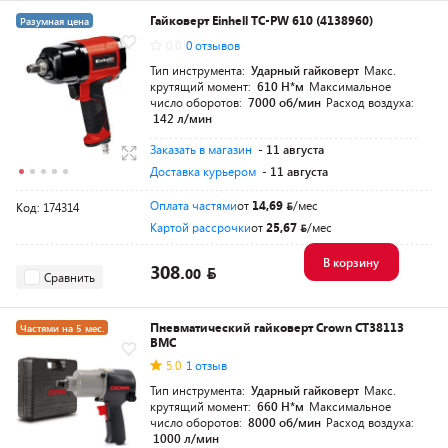
Гайковерт Einhell TC-PW 610 (4138960)
Разумная цена
0.0
0 отзывов
Тип инструмента:
Ударный гайковерт
Макс.
крутящий момент:
610 Н*м
Максимальное
число оборотов:
7000 об/мин
Расход воздуха:
142 л/мин
Заказать в магазин
- 11 августа
Доставка курьером
- 11 августа
Оплата частями
от
14,69
/мес
Код: 174314
Картой рассрочки
от
25,67
/мес
В корзину
308.
00
Сравнить
Пневматический гайковерт Crown CT38113
Частями на 5 мес.
BMC
Разумная цена
5.0
1 отзыв
Тип инструмента:
Ударный гайковерт
Макс.
крутящий момент:
660 Н*м
Максимальное
число оборотов:
8000 об/мин
Расход воздуха:
1000 л/мин