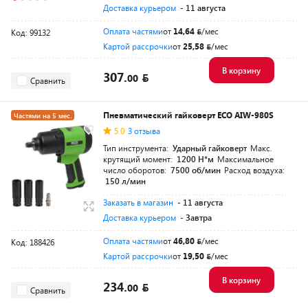
Доставка курьером
- 11 августа
Оплата частями
от
14,64
/мес
Код: 99132
Картой рассрочки
от
25,58
/мес
В корзину
307.
00
Сравнить
Пневматический гайковерт ECO AIW-980S
Частями на 5 мес.
5.0
3 отзыва
Разумная цена
Тип инструмента:
Ударный гайковерт
Макс.
крутящий момент:
1200 Н*м
Максимальное
число оборотов:
7500 об/мин
Расход воздуха:
150 л/мин
Заказать в магазин
- 11 августа
Доставка курьером
- Завтра
Оплата частями
от
46,80
/мес
Код: 188426
Картой рассрочки
от
19,50
/мес
В корзину
234.
00
Сравнить