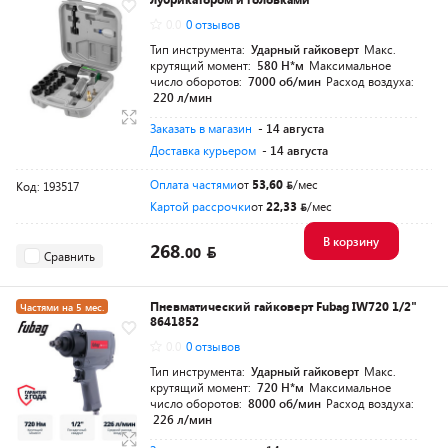
Разумная цена
0.0
0 отзывов
Тип инструмента:
Ударный гайковерт
Макс.
крутящий момент:
580 Н*м
Максимальное
число оборотов:
7000 об/мин
Расход воздуха:
220 л/мин
Заказать в магазин
- 14 августа
Доставка курьером
- 14 августа
Оплата частями
от
53,60
/мес
Код: 193517
Картой рассрочки
от
22,33
/мес
В корзину
268.
00
Сравнить
Пневматический гайковерт Fubag IW720 1/2"
Частями на 5 мес.
8641852
Разумная цена
0.0
0 отзывов
Тип инструмента:
Ударный гайковерт
Макс.
крутящий момент:
720 Н*м
Максимальное
число оборотов:
8000 об/мин
Расход воздуха:
226 л/мин