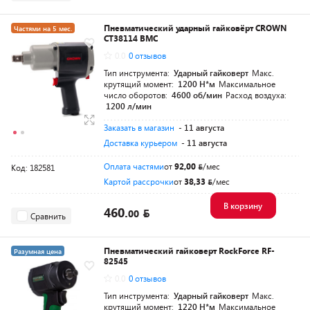
Пневматический ударный гайковёрт CROWN
Частями на 5 мес.
CT38114 BMC
Разумная цена
0.0
0 отзывов
Тип инструмента:
Ударный гайковерт
Макс.
крутящий момент:
1200 Н*м
Максимальное
число оборотов:
4600 об/мин
Расход воздуха:
1200 л/мин
Заказать в магазин
- 11 августа
Доставка курьером
- 11 августа
Оплата частями
от
92,00
/мес
Код: 182581
Картой рассрочки
от
38,33
/мес
В корзину
460.
00
Сравнить
Пневматический гайковерт RockForce RF-
Разумная цена
82545
0.0
0 отзывов
Тип инструмента:
Ударный гайковерт
Макс.
крутящий момент:
1220 Н*м
Максимальное