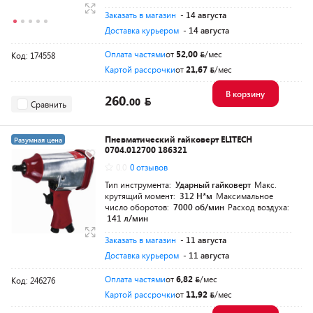
Заказать в магазин
- 14 августа
Доставка курьером
- 14 августа
Оплата частями
от
52,00
/мес
Код: 174558
Картой рассрочки
от
21,67
/мес
В корзину
260.
00
Сравнить
Пневматический гайковерт ELITECH
Разумная цена
0704.012700 186321
0.0
0 отзывов
Тип инструмента:
Ударный гайковерт
Макс.
крутящий момент:
312 Н*м
Максимальное
число оборотов:
7000 об/мин
Расход воздуха:
141 л/мин
Заказать в магазин
- 11 августа
Доставка курьером
- 11 августа
Оплата частями
от
6,82
/мес
Код: 246276
Картой рассрочки
от
11,92
/мес