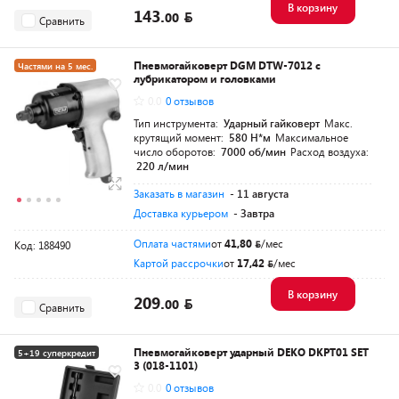
В корзину
143.
00
Сравнить
Пневмогайковерт DGM DTW-7012 с
Частями на 5 мес.
лубрикатором и головками
Разумная цена
0.0
0 отзывов
Тип инструмента:
Ударный гайковерт
Макс.
крутящий момент:
580 Н*м
Максимальное
число оборотов:
7000 об/мин
Расход воздуха:
220 л/мин
Заказать в магазин
- 11 августа
Доставка курьером
- Завтра
Оплата частями
от
41,80
/мес
Код: 188490
Картой рассрочки
от
17,42
/мес
В корзину
209.
00
Сравнить
Пневмогайковерт ударный DEKO DKPT01 SET
5+19 суперкредит
3 (018-1101)
Разумная цена
0.0
0 отзывов