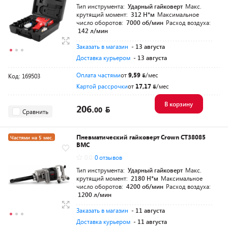
Тип инструмента:
Ударный гайковерт
Макс.
крутящий момент:
312 Н*м
Максимальное
число оборотов:
7000 об/мин
Расход воздуха:
142 л/мин
Заказать в магазин
- 13 августа
Доставка курьером
- 13 августа
Оплата частями
от
9,59
/мес
Код: 169503
Картой рассрочки
от
17,17
/мес
В корзину
206.
00
Сравнить
Пневматический гайковерт Crown CT38085
Частями на 5 мес.
BMC
Разумная цена
0.0
0 отзывов
Тип инструмента:
Ударный гайковерт
Макс.
крутящий момент:
2180 Н*м
Максимальное
число оборотов:
4200 об/мин
Расход воздуха:
1200 л/мин
Заказать в магазин
- 11 августа
Доставка курьером
- 11 августа