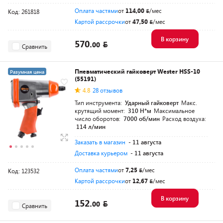
Оплата частями
от
114,00
/мес
Код: 261818
Картой рассрочки
от
47,50
/мес
В корзину
570.
00
Сравнить
Пневматический гайковерт Wester HSS-10
Разумная цена
(55191)
4.8
28 отзывов
Тип инструмента:
Ударный гайковерт
Макс.
крутящий момент:
310 Н*м
Максимальное
число оборотов:
7000 об/мин
Расход воздуха:
114 л/мин
Заказать в магазин
- 11 августа
Доставка курьером
- 11 августа
Оплата частями
от
7,25
/мес
Код: 123532
Картой рассрочки
от
12,67
/мес
В корзину
152.
00
Сравнить