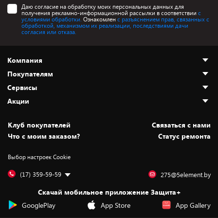
Даю согласие на обработку моих персональных данных для
получения рекламно-информационной рассылки в соответствии
с
условиями обработки.
Ознакомлен
с разъяснением прав, связанных с
обработкой, механизмом их реализации, последствиями дачи
согласия или отказа.
Компания
Покупателям
О нас
Сервисы
Адреса магазинов
Как сделать заказ
Акции
Новости
Оплата и доставка
Программа «Защита+»
Статьи и обзоры
Безналичный расчёт
Установка техники
Скидки и промокоды
Клуб покупателей
Cвязаться с нами
Вакансии
Обмен и возврат товара
Для игровых консолей
Белорусские товары
Что с моим заказом?
Статус ремонта
Контакты
Юридическая информация
Подписки на видеосервисы
Подарки
Выбор настроек Cookie
Дай пять добру!
Обработка персональных данных
Для мобильных устройств
Бонусы
Подарочные карты
Для компьютеров
Оплата частями
(17) 359-59-59
275@5element.by
Утилизация старой техники
Предзаказы
Скачай мобильное приложение Защита+
Сервисные центры
Новинки
GooglePlay
App Store
App Gallery
Уценка