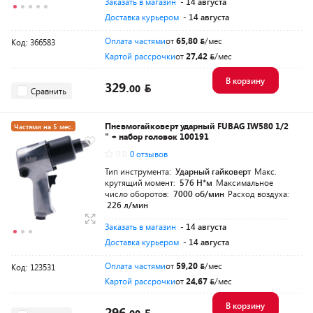
Заказать в магазин
- 14 августа
Доставка курьером
- 14 августа
Оплата частями
от
65,80
/мес
Код: 366583
Картой рассрочки
от
27,42
/мес
В корзину
329.
00
Сравнить
Пневмогайковерт ударный FUBAG IW580 1/2
Частями на 5 мес.
" + набор головок 100191
Разумная цена
0.0
0 отзывов
Тип инструмента:
Ударный гайковерт
Макс.
крутящий момент:
576 Н*м
Максимальное
число оборотов:
7000 об/мин
Расход воздуха:
226 л/мин
Заказать в магазин
- 14 августа
Доставка курьером
- 14 августа
Оплата частями
от
59,20
/мес
Код: 123531
Картой рассрочки
от
24,67
/мес
В корзину
296.