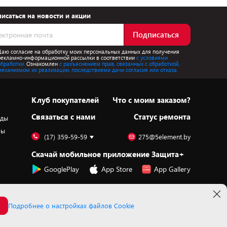
исаться на новости и акции
Подписаться
Даю согласие на обработку моих персональных данных для получения
рекламно-информационной рассылки в соответствии
с условиями
обработки.
Ознакомлен
с разъяснением прав, связанных с обработкой,
механизмом их реализации, последствиями дачи согласия или отказа.
Клуб покупателей
Что с моим заказом?
Cвязаться с нами
Статус ремонта
оды
ры
(17) 359-59-59
275@5element.by
Скачай мобильное приложение Защита+
GooglePlay
App Store
App Gallery
Подробнее о настройках файлов Cookie