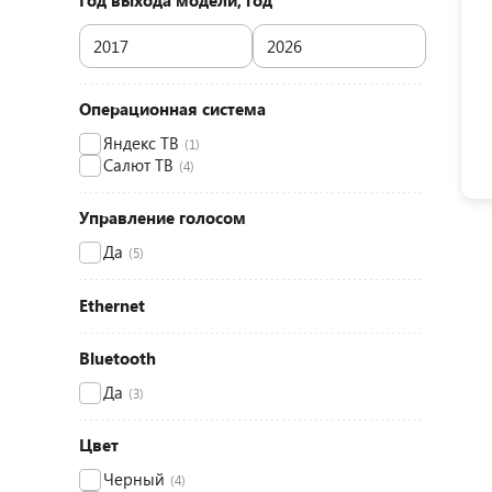
Год выхода модели, год
Операционная система
Яндекс ТВ
(1)
Салют ТВ
(4)
Управление голосом
Да
(5)
Ethernet
Bluetooth
Да
(3)
Цвет
Черный
(4)