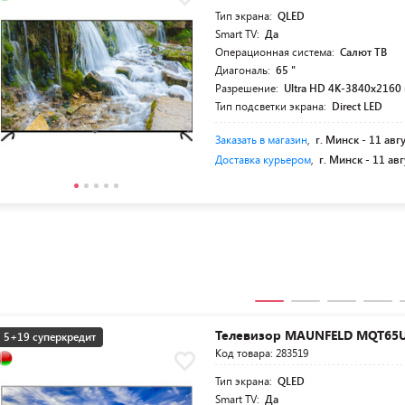
Тип экрана:
QLED
Smart TV:
Да
Операционная система:
Салют ТВ
Диагональ:
65 "
Разрешение:
Ultra HD 4K-3840x2160 
Тип подсветки экрана:
Direct LED
Заказать в магазин
,
г. Минск -
11 авг
Доставка курьером
,
г. Минск -
11 авг
Телевизор MAUNFELD MQT65
5+19 суперкредит
Код товара: 283519
Тип экрана:
QLED
Smart TV:
Да