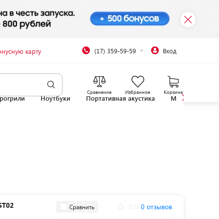
(17) 359-59-59
Вход
онусную карту
Сравнение
Избранное
Корзина
рогрили
Ноутбуки
Портативная акустика
Микроволновы
ST02
0.0
0 отзывов
Сравнить