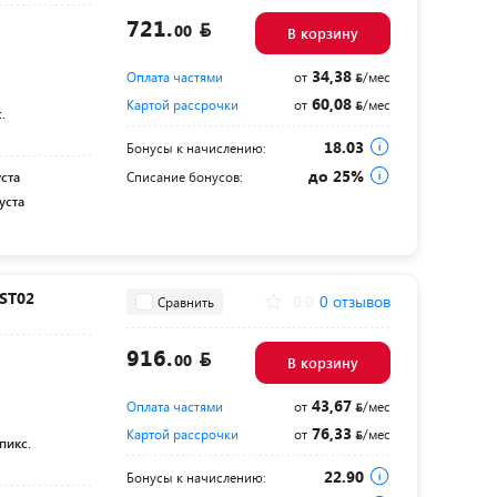
721.
00
В корзину
34,38
Оплата частями
от
/мес
60,08
Картой рассрочки
от
/мес
.
18.03
Бонусы к начислению:
до 25%
уста
Списание бонусов:
уста
ST02
0.0
0 отзывов
Сравнить
916.
00
В корзину
43,67
Оплата частями
от
/мес
76,33
Картой рассрочки
от
/мес
пикс.
22.90
Бонусы к начислению: