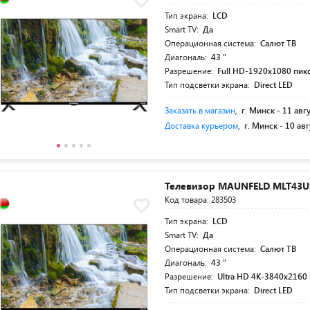
Тип экрана:
LCD
Smart TV:
Да
Операционная система:
Салют ТВ
Диагональ:
43 "
Разрешение:
Full HD-1920x1080 пикс
Тип подсветки экрана:
Direct LED
Заказать в магазин
,
г. Минск -
11 авг
Доставка курьером
,
г. Минск -
10 авг
Телевизор MAUNFELD MLT43U
Код товара: 283503
Тип экрана:
LCD
Smart TV:
Да
Операционная система:
Салют ТВ
Диагональ:
43 "
Разрешение:
Ultra HD 4K-3840x2160 
Тип подсветки экрана:
Direct LED