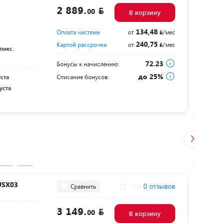
2 889.
00
В корзину
134,48
Оплата частями
от
/мес
240,75
Картой рассрочки
от
/мес
пикс.
72.23
Бонусы к начислению:
до 25%
уста
Списание бонусов:
уста
USX03
0.0
0 отзывов
Сравнить
3 149.
00
В корзину