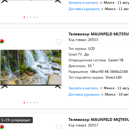
Заказать в магазин
,
г. Минск -
11 авг
Доставка курьером
,
г. Минск -
11 авг
Телевизор MAUNFELD MLT55U
Код товара: 283515
Тип экрана:
LCD
Smart TV:
Да
Операционная система:
Салют ТВ
Диагональ:
55 "
Разрешение:
Ultra HD 4K-3840x2160 
Тип подсветки экрана:
Direct LED
Заказать в магазин
,
г. Минск -
11 авг
Доставка курьером
,
г. Минск -
10 авг
Телевизор MAUNFELD MQT65
5+19 суперкредит
Код товара: 283517