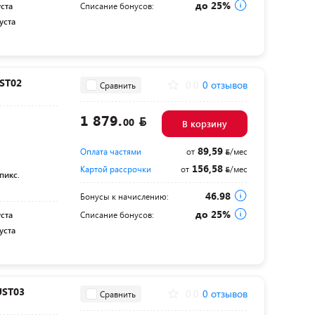
до 25%
уста
Списание бонусов:
уста
ST02
0.0
0 отзывов
Сравнить
1 879.
00
В корзину
89,59
Оплата частями
от
/мес
156,58
Картой рассрочки
от
/мес
пикс.
46.98
Бонусы к начислению:
до 25%
уста
Списание бонусов:
уста
UST03
0.0
0 отзывов
Сравнить