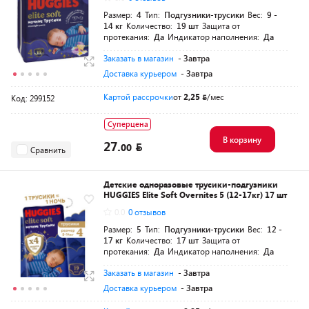
Размер:
4
Тип:
Подгузники-трусики
Вес:
9 -
14 кг
Количество:
19 шт
Защита от
протекания:
Да
Индикатор наполнения:
Да
Заказать в магазин
- Завтра
Доставка курьером
- Завтра
Картой рассрочки
от
2,25
/мес
Код: 299152
Суперцена
В корзину
27.
00
Сравнить
Детские одноразовые трусики-подгузники
HUGGIES Elite Soft Overnites 5 (12-17кг) 17 шт
0.0
0 отзывов
Размер:
5
Тип:
Подгузники-трусики
Вес:
12 -
17 кг
Количество:
17 шт
Защита от
протекания:
Да
Индикатор наполнения:
Да
Заказать в магазин
- Завтра
Доставка курьером
- Завтра