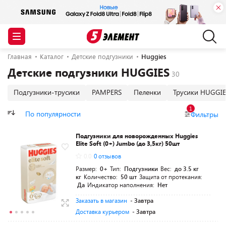
Главная
Каталог
Детские подгузники
Huggies
Детские подгузники HUGGIES
Подгузники-трусики
PAMPERS
Пеленки
Трусики HUGGIE
1
По популярности
Фильтры
Подгузники для новорожденных Huggies
Elite Soft (0+) Jumbo (до 3,5кг) 50шт
0.0
0 отзывов
Размер:
0+
Тип:
Подгузники
Вес:
до 3.5 кг
кг
Количество:
50 шт
Защита от протекания:
Да
Индикатор наполнения:
Нет
Заказать в магазин
- Завтра
Доставка курьером
- Завтра