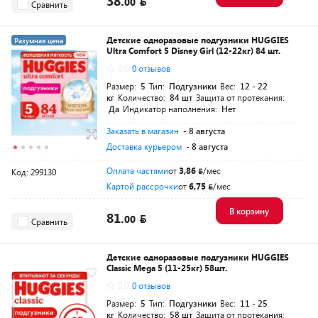
38.
00
Сравнить
Детские одноразовые подгузники HUGGIES
Разумная цена
Ultra Comfort 5 Disney Girl (12-22кг) 84 шт.
0.0
0 отзывов
Размер:
5
Тип:
Подгузники
Вес:
12 - 22
кг
Количество:
84 шт
Защита от протекания:
Да
Индикатор наполнения:
Нет
Заказать в магазин
- 8 августа
Доставка курьером
- 8 августа
Оплата частями
от
3,86
/мес
Код: 299130
Картой рассрочки
от
6,75
/мес
В корзину
81.
00
Сравнить
Детские одноразовые подгузники HUGGIES
Classic Mega 5 (11-25кг) 58шт.
0.0
0 отзывов
Размер:
5
Тип:
Подгузники
Вес:
11 - 25
кг
Количество:
58 шт
Защита от протекания: