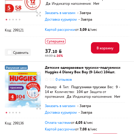
Да
Индикатор наполнения:
Нет
Заказать в магазин
- Завтра
Доставка курьером
- Завтра
Картой рассрочки
от
3,09
/мес
Код: 299121
Суперцена
В корзину
37.
10
Сравнить
44.00
-16%
Детские одноразовые трусики-подгузники
Разумная цена
Huggies 4 Disney Box Boy (9-14кг) 104шт.
0.0
0 отзывов
Размер:
4
Тип:
Подгузники-трусики
Вес:
9 -
14 кг
Количество:
104 шт
Защита от
протекания:
Да
Индикатор наполнения:
Нет
Заказать в магазин
- Завтра
Доставка курьером
- Завтра
Оплата частями
от
4,05
/мес
Код: 299136
Картой рассрочки
от
7,08
/мес