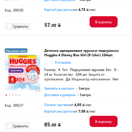
Картой рассрочки
от
4,75
/мес
Код: 299150
В корзину
57.
00
Сравнить
Детские одноразовые трусики-подгузники
Разумная цена
Huggies 4 Disney Box Girl (9-14кг) 104шт.
0.0
0 отзывов
Размер:
4
Тип:
Подгузники-трусики
Вес:
9 -
14 кг
Количество:
104 шт
Защита от
протекания:
Да
Индикатор наполнения:
Нет
Заказать в магазин
- Завтра
Доставка курьером
- Завтра
Оплата частями
от
4,05
/мес
Код: 299137
Картой рассрочки
от
7,08
/мес
В корзину
85.
00
Сравнить