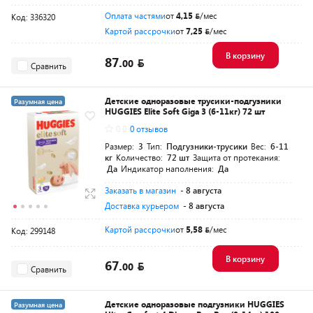
Оплата частями
от
4,15
/мес
Код: 336320
Картой рассрочки
от
7,25
/мес
В корзину
87.
00
Сравнить
Детские одноразовые трусики-подгузники
Разумная цена
HUGGIES Elite Soft Giga 3 (6-11кг) 72 шт
0.0
0 отзывов
Размер:
3
Тип:
Подгузники-трусики
Вес:
6-11
кг
Количество:
72 шт
Защита от протекания:
Да
Индикатор наполнения:
Да
Заказать в магазин
- 8 августа
Доставка курьером
- 8 августа
Картой рассрочки
от
5,58
/мес
Код: 299148
В корзину
67.
00
Сравнить
Детские одноразовые подгузники HUGGIES
Разумная цена