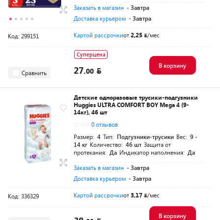
Заказать в магазин
- Завтра
Доставка курьером
- Завтра
Картой рассрочки
от
2,25
/мес
Код: 299151
Суперцена
В корзину
27.
00
Сравнить
Детские одноразовые трусики-подгузники
Huggies ULTRA COMFORT BOY Mega 4 (9-
14кг), 46 шт
0.0
0 отзывов
Размер:
4
Тип:
Подгузники-трусики
Вес:
9 -
14 кг
Количество:
46 шт
Защита от
протекания:
Да
Индикатор наполнения:
Да
Заказать в магазин
- Завтра
Доставка курьером
- Завтра
Картой рассрочки
от
3,17
/мес
Код: 336329
В корзину