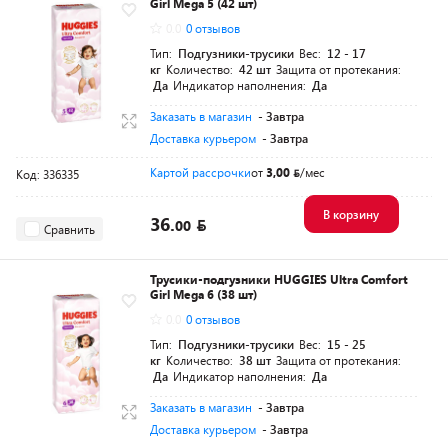
Girl Mega 5 (42 шт)
0.0
0 отзывов
Тип:
Подгузники-трусики
Вес:
12 - 17
кг
Количество:
42 шт
Защита от протекания:
Да
Индикатор наполнения:
Да
Заказать в магазин
- Завтра
Доставка курьером
- Завтра
Картой рассрочки
от
3,00
/мес
Код: 336335
В корзину
36.
00
Сравнить
Трусики-подгузники HUGGIES Ultra Comfort
Girl Mega 6 (38 шт)
0.0
0 отзывов
Тип:
Подгузники-трусики
Вес:
15 - 25
кг
Количество:
38 шт
Защита от протекания:
Да
Индикатор наполнения:
Да
Заказать в магазин
- Завтра
Доставка курьером
- Завтра