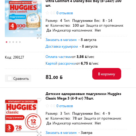
Ultra Comfort 4 Disney Box Boy (8-14кг) 100
шт.
0.0
0 отзывов
Размер:
4
Тип:
Подгузники
Вес:
8 - 14
кг
Количество:
100 шт
Защита от протекания:
Да
Индикатор наполнения:
Нет
Заказать в магазин
- 8 августа
Доставка курьером
- 8 августа
Оплата частями
от
3,86
/мес
Код: 299127
Картой рассрочки
от
6,75
/мес
В корзину
81.
00
Сравнить
Детские одноразовые подгузники Huggies
Classic Mega 3 (4-9 кг) 78шт.
0.0
0 отзывов
Размер:
3
Тип:
Подгузники
Вес:
4 - 9
кг
Количество:
78 шт
Защита от протекания:
Да
Индикатор наполнения:
Нет
Заказать в магазин
- Завтра