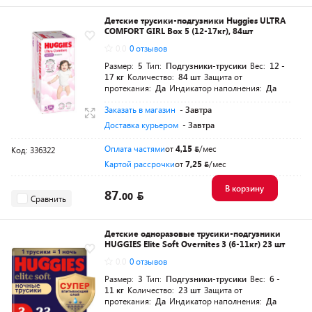
Детские трусики-подгузники Huggies ULTRA
COMFORT GIRL Box 5 (12-17кг), 84шт
0.0
0 отзывов
Размер:
5
Тип:
Подгузники-трусики
Вес:
12 -
17 кг
Количество:
84 шт
Защита от
протекания:
Да
Индикатор наполнения:
Да
Заказать в магазин
- Завтра
Доставка курьером
- Завтра
Оплата частями
от
4,15
/мес
Код: 336322
Картой рассрочки
от
7,25
/мес
В корзину
87.
00
Сравнить
Детские одноразовые трусики-подгузники
HUGGIES Elite Soft Overnites 3 (6-11кг) 23 шт
0.0
0 отзывов
Размер:
3
Тип:
Подгузники-трусики
Вес:
6 -
11 кг
Количество:
23 шт
Защита от
протекания:
Да
Индикатор наполнения:
Да