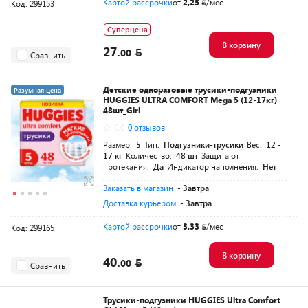
Картой рассрочки
от
2,25
/мес
Код: 299153
Суперцена
В корзину
27.
00
Сравнить
Детские одноразовые трусики-подгузники
Разумная цена
HUGGIES ULTRA COMFORT Mega 5 (12-17кг)
48шт_Girl
0.0
0 отзывов
Размер:
5
Тип:
Подгузники-трусики
Вес:
12 -
17 кг
Количество:
48 шт
Защита от
протекания:
Да
Индикатор наполнения:
Нет
Заказать в магазин
- Завтра
Доставка курьером
- Завтра
Картой рассрочки
от
3,33
/мес
Код: 299165
В корзину
40.
00
Сравнить
Трусики-подгузники HUGGIES Ultra Comfort