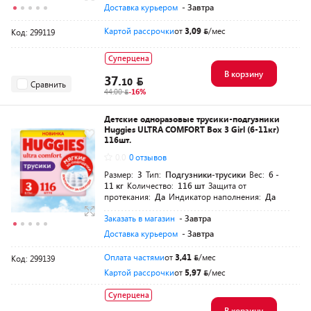
Доставка курьером
- Завтра
Картой рассрочки
от
3,09
/мес
Код: 299119
Суперцена
В корзину
37.
10
Сравнить
44.00
-16%
Детские одноразовые трусики-подгузники
Huggies ULTRA COMFORT Box 3 Girl (6-11кг)
116шт.
0.0
0 отзывов
Размер:
3
Тип:
Подгузники-трусики
Вес:
6 -
11 кг
Количество:
116 шт
Защита от
протекания:
Да
Индикатор наполнения:
Да
Заказать в магазин
- Завтра
Доставка курьером
- Завтра
Оплата частями
от
3,41
/мес
Код: 299139
Картой рассрочки
от
5,97
/мес
Суперцена
В корзину