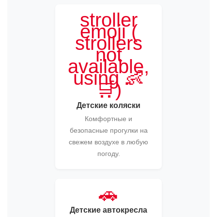
stroller
emoji (
strollers
not
available,
using 👶
🛒)
Детские коляски
Комфортные и
безопасные прогулки на
свежем воздухе в любую
погоду.
🚗
Детские автокресла