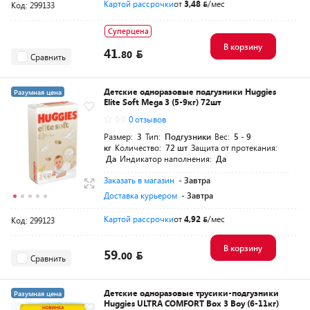
Картой рассрочки
от
3,48
/мес
Код: 299133
Суперцена
В корзину
41.
80
Сравнить
Детские одноразовые подгузники Huggies
Разумная цена
Elite Soft Mega 3 (5-9кг) 72шт
0.0
0 отзывов
Размер:
3
Тип:
Подгузники
Вес:
5 - 9
кг
Количество:
72 шт
Защита от протекания:
Да
Индикатор наполнения:
Да
Заказать в магазин
- Завтра
Доставка курьером
- Завтра
Картой рассрочки
от
4,92
/мес
Код: 299123
В корзину
59.
00
Сравнить
Детские одноразовые трусики-подгузники
Разумная цена
Huggies ULTRA COMFORT Box 3 Boy (6-11кг)