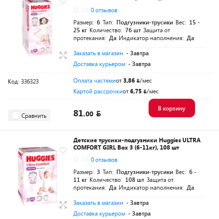
0.0
0 отзывов
Размер:
6
Тип:
Подгузники-трусики
Вес:
15 -
25 кг
Количество:
76 шт
Защита от
протекания:
Да
Индикатор наполнения:
Да
Заказать в магазин
- Завтра
Доставка курьером
- Завтра
Оплата частями
от
3,86
/мес
Код: 336323
Картой рассрочки
от
6,75
/мес
В корзину
81.
00
Сравнить
Детские трусики-подгузники Huggies ULTRA
COMFORT GIRL Box 3 (6-11кг), 108 шт
0.0
0 отзывов
Размер:
3
Тип:
Подгузники-трусики
Вес:
6 -
11 кг
Количество:
108 шт
Защита от
протекания:
Да
Индикатор наполнения:
Да
Заказать в магазин
- Завтра
Доставка курьером
- Завтра