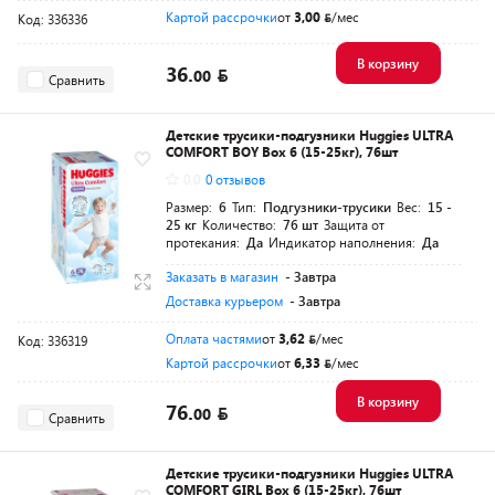
Картой рассрочки
от
3,00
/мес
Код: 336336
В корзину
36.
00
Сравнить
Детские трусики-подгузники Huggies ULTRA
COMFORT BOY Box 6 (15-25кг), 76шт
0.0
0 отзывов
Размер:
6
Тип:
Подгузники-трусики
Вес:
15 -
25 кг
Количество:
76 шт
Защита от
протекания:
Да
Индикатор наполнения:
Да
Заказать в магазин
- Завтра
Доставка курьером
- Завтра
Оплата частями
от
3,62
/мес
Код: 336319
Картой рассрочки
от
6,33
/мес
В корзину
76.
00
Сравнить
Детские трусики-подгузники Huggies ULTRA
COMFORT GIRL Box 6 (15-25кг), 76шт