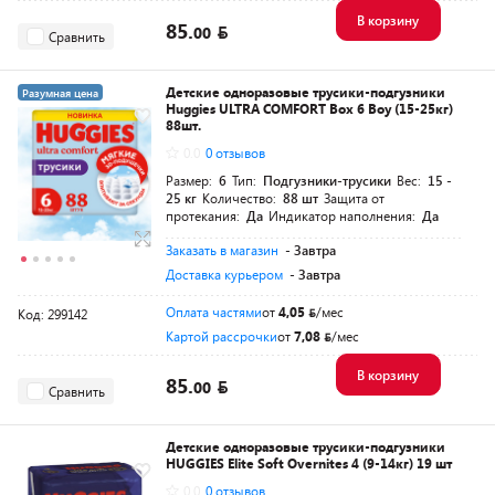
В корзину
85.
00
Сравнить
Детские одноразовые трусики-подгузники
Разумная цена
Huggies ULTRA COMFORT Box 6 Boy (15-25кг)
88шт.
0.0
0 отзывов
Размер:
6
Тип:
Подгузники-трусики
Вес:
15 -
25 кг
Количество:
88 шт
Защита от
протекания:
Да
Индикатор наполнения:
Да
Заказать в магазин
- Завтра
Доставка курьером
- Завтра
Оплата частями
от
4,05
/мес
Код: 299142
Картой рассрочки
от
7,08
/мес
В корзину
85.
00
Сравнить
Детские одноразовые трусики-подгузники
HUGGIES Elite Soft Overnites 4 (9-14кг) 19 шт
0.0
0 отзывов