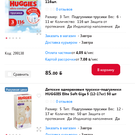
116шт.
0.0
0 отзывов
Размер:
3
Тип:
Подгузники-трусики
Вес:
6 -
11 кг
Количество:
116 шт
Защита от
протекания:
Да
Индикатор наполнения:
Да
Заказать в магазин
- Завтра
Доставка курьером
- Завтра
Оплата частями
от
4,05
/мес
Код: 299138
Картой рассрочки
от
7,08
/мес
В корзину
85.
00
Сравнить
Детские одноразовые трусики-подгузники
Разумная цена
HUGGIES Elite Soft Giga 5 (12-17кг) 50 шт
0.0
0 отзывов
Размер:
5
Тип:
Подгузники-трусики
Вес:
12 -
17 кг
Количество:
50 шт
Защита от
протекания:
Да
Индикатор наполнения:
Да
Заказать в магазин
- Завтра
Доставка курьером
- Завтра